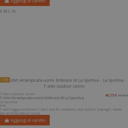
Aggiungi al carrello
S
M
L
XL
-15%
T-shirt outdoor Uomo
46,75 €
55,00 €
T-shirt Arrampicata uomo Embrace M La Sportiva
La Sportiva
P49
T-shirt leggera Embrace T-shirt slim fit, resistente, anti-sudore. Impieghi: ideale
per arrampicata su roccia.
Aggiungi al carrello