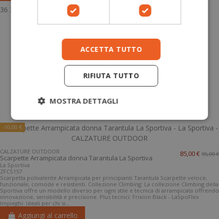
36
37
38
39
40
41
42
43
44
ACCETTA TUTTO
RIFIUTA TUTTO
MOSTRA DETTAGLI
-10,00 €
CALZATURE OUTDOOR
85,00 €
95,00 €
Scarpette Arrampicata donna Tarantula La Sportiva
La Sportiva
ZFCS157
Scarpetta polivalente Arrampicata per principianti Tarantula Scarpette veloce,
funzionale, comode e resistenti. Collezione Climbing: La collezione Climbing della
Sportiva offre un modello diverso per ogni stile e tecnica di arrampicata offrendo
innovazione, sensibilità e precisione. Plus tecnici: Frixion Black - LaSpoFlex
Impieghi: Ideali per chi si...
Aggiungi al carrello