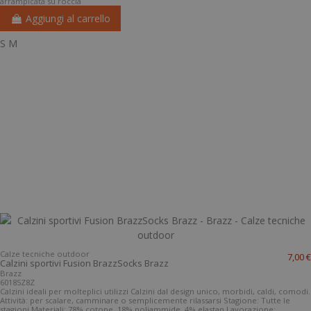
arrampicata su roccia
Aggiungi al carrello
S
M
Calze tecniche outdoor
7,00 €
Calzini sportivi Fusion BrazzSocks Brazz
Brazz
60185Z8Z
Calzini ideali per molteplici utilizzi Calzini dal design unico, morbidi, caldi, comodi.
Attività: per scalare, camminare o semplicemente rilassarsi Stagione: Tutte le
stagioni Materiali: 78% cotone, 18% poliammide, 4% elastan Lavorazione: