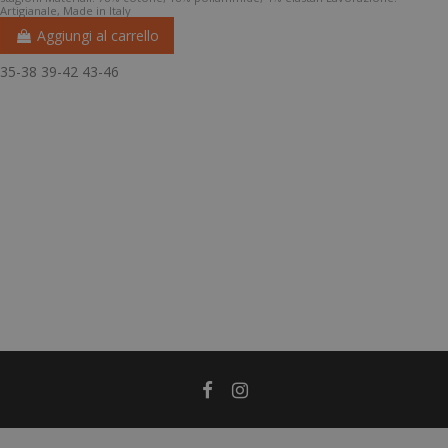
Artigianale, Made in Italy
Aggiungi al carrello
35-38
39-42
43-46