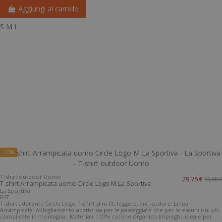
Aggiungi al carrello
S
M
L
-15%
T-shirt outdoor Uomo
29,75 €
35,00 €
T-shirt Arrampicata uomo Circle Logo M La Sportiva
La Sportiva
F47
T-shirt aderente Circle Logo T-shirt slim fit, leggera, anti-sudore. Linea
Arrampicata: Abbigliamento adatto sia per le passeggiate che per le escursioni più
complicate in montagna. Materiali: 100% cotone organico Impieghi: ideale per