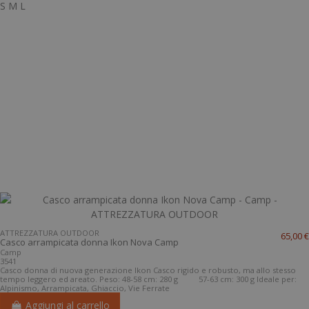
S
M
L
ATTREZZATURA OUTDOOR
65,00 €
Casco arrampicata donna Ikon Nova Camp
Camp
3541
Casco donna di nuova generazione Ikon Casco rigido e robusto, ma allo stesso
tempo leggero ed areato. Peso: 48-58 cm: 280 g 57-63 cm: 300 g Ideale per:
Alpinismo, Arrampicata, Ghiaccio, Vie Ferrate
Aggiungi al carrello