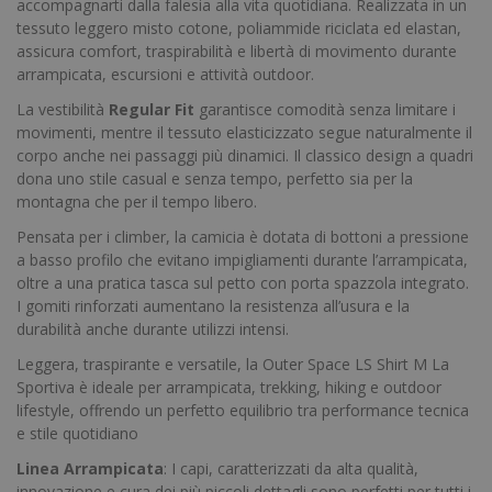
accompagnarti dalla falesia alla vita quotidiana. Realizzata in un
tessuto leggero misto cotone, poliammide riciclata ed elastan,
assicura comfort, traspirabilità e libertà di movimento durante
arrampicata, escursioni e attività outdoor.
La vestibilità
Regular Fit
garantisce comodità senza limitare i
movimenti, mentre il tessuto elasticizzato segue naturalmente il
corpo anche nei passaggi più dinamici. Il classico design a quadri
dona uno stile casual e senza tempo, perfetto sia per la
montagna che per il tempo libero.
Pensata per i climber, la camicia è dotata di bottoni a pressione
a basso profilo che evitano impigliamenti durante l’arrampicata,
oltre a una pratica tasca sul petto con porta spazzola integrato.
I gomiti rinforzati aumentano la resistenza all’usura e la
durabilità anche durante utilizzi intensi.
Leggera, traspirante e versatile, la Outer Space LS Shirt M La
Sportiva è ideale per arrampicata, trekking, hiking e outdoor
lifestyle, offrendo un perfetto equilibrio tra performance tecnica
e stile quotidiano
Linea
Arrampicata
: I capi, caratterizzati da alta qualità,
innovazione e cura dei più piccoli dettagli sono perfetti per tutti i