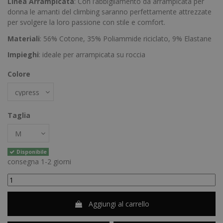
Linea
Arrampicata
: Con l’abbigliamento da arrampicata per
donna le amanti del climbing saranno perfettamente attrezzate
per svolgere la loro passione con stile e comfort.
Materiali
: 56% Cotone, 35% Poliammide riciclato, 9% Elastane
Impieghi
: ideale per arrampicata su roccia
Colore
Taglia
Disponibile
consegna 1-2 giorni
Aggiungi al carrello