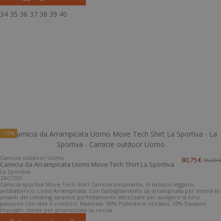
34
35
36
37
38
39
40
-15%
Camicie outdoor Uomo
80,75 €
95,00 €
Camicia da Arrampicata Uomo Move Tech Shirt La Sportiva
La Sportiva
ZACC021
Camicia sportiva Move Tech Shirt Camicia traspirante, in tessuto leggero,
antibatterico. Linea Arrampicata: Con l’abbigliamento da arrampicata per donna le
amanti del climbing saranno perfettamente attrezzate per svolgere la loro
passione con stile e comfort. Materiali: 90% Poliestere riciclato, 10% Elastane
Impieghi: ideale per arrampicata su roccia