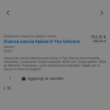
Giubbotti e Giacche outdoor Uomo
152,10 €
Gi
Giacca caccia Irpinia U-Tex Univers
G
169,00 €
U
Univers
91221
Un
9
Giacca da caccia elasticizzata Irpinia U-Tex Giacca impermeabile,
resistente, traspirante. Impermeabilità: 8000 mm Traspirabilità: 3000
Gi
gr Materiali: Poliestere, nylon elasticizzato Impieghi: ideale per la
im
caccia in tutte le stagioni
Tr
Sp
Aggiungi al carrello
st
L
XL
4