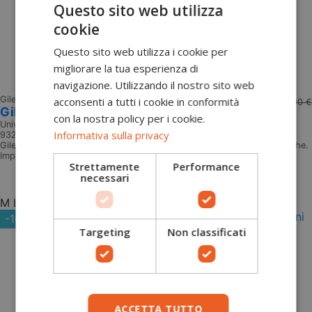
Questo sito web utilizza
cookie
Questo sito web utilizza i cookie per
migliorare la tua esperienza di
navigazione. Utilizzando il nostro sito web
Gilet outdoor Uomo
80,10 €
acconsenti a tutti i cookie in conformità
89,00 €
Gilet Caccia Ortles Univers
con la nostra policy per i cookie.
Univers
Informativa sulla privacy
93259
Gilet da caccia elasticizzato Ortles Gilet leggero, funzionale, multitasche.
Impieghi: ideale per la caccia in tutte le stagioni
Strettamente
Performance
Aggiungi al carrello
necessari
M
L
XL
2XL
-10%
Targeting
Non classificati
ACCETTA TUTTO