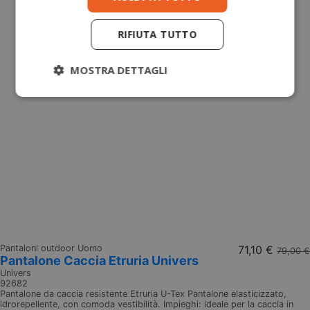
RIFIUTA TUTTO
MOSTRA DETTAGLI
Pantaloni outdoor Uomo
71,10 €
79,00 €
Pantalone Caccia Etruria Univers
Univers
92682
Pantalone da caccia resistente Etruria U-Tex Pantalone elasticizzato,
idrorepellente, con comoda vestibilità. Impieghi: ideale per la caccia in