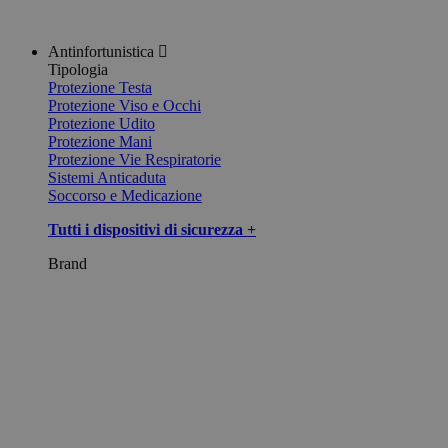
Antinfortunistica
Tipologia
Protezione Testa
Protezione Viso e Occhi
Protezione Udito
Protezione Mani
Protezione Vie Respiratorie
Sistemi Anticaduta
Soccorso e Medicazione
Tutti i dispositivi di sicurezza +
Brand