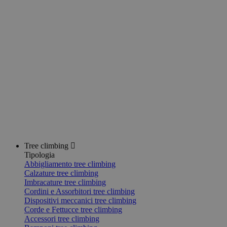
Tree climbing
Tipologia
Abbigliamento tree climbing
Calzature tree climbing
Imbracature tree climbing
Cordini e Assorbitori tree climbing
Dispositivi meccanici tree climbing
Corde e Fettucce tree climbing
Accessori tree climbing