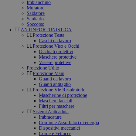
Imbianchino
Muratore
Saldatore
Sanitario
Soccorso
ANTINFORTUNISTICA
Protezione Testa
Caschi da lavoro
Protezione Viso e Occhi
Occhiali protettivi
Maschere protettive
Visiere protettive
Protezione Udito
Protezione Mani
Guanti da lavoro
Guanti antitaglio
Protezione Vie Respiratorie
Mascherine di protezione
Maschere facciali
Filtri per maschere
Sistemi Anticaduta
Imbracature
Cordini e Assorbitori di energia
Dispositivi meccanici
Corde e Fettucce