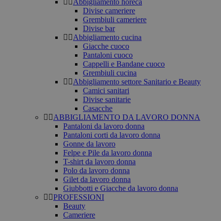
Abbigliamento horeca
Divise cameriere
Grembiuli cameriere
Divise bar
Abbigliamento cucina
Giacche cuoco
Pantaloni cuoco
Cappelli e Bandane cuoco
Grembiuli cucina
Abbigliamento settore Sanitario e Beauty
Camici sanitari
Divise sanitarie
Casacche
ABBIGLIAMENTO DA LAVORO DONNA
Pantaloni da lavoro donna
Pantaloni corti da lavoro donna
Gonne da lavoro
Felpe e Pile da lavoro donna
T-shirt da lavoro donna
Polo da lavoro donna
Gilet da lavoro donna
Giubbotti e Giacche da lavoro donna
PROFESSIONI
Beauty
Cameriere