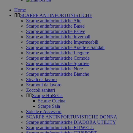
Home
SCARPE ANTINFORTUNISTICHE
Scarpe antinfortunistiche Alte
Scarpe antinfortunistiche Basse
Scarpe antinfortunistiche Estive
Scarpe antinfortunistiche Invernali
Scarpe antinfortunistiche Impermeabili
Scarpe antinfortunistiche Aperte e Sandali
Scarpe antinfortunistiche Leggere
Scarpe antinfortunistiche Comode
Scarpe antinfortunistiche Sportive
Scarpe antinfortunistiche Nere
Scarpe antinfortunistiche Bianche
Stivali da lavoro
Scarponi da lavoro
Zoccoli sanitari
Scarpe HoReCa
Scarpe Cucina
Scarpe Sala
Solette e Accessori
SCARPE ANTINFORTUNISTICHE DONNA
Scarpe antinfortunistiche DIADORA UTILITY
Scarpe antinfortunistiche FITWELL
Scarpe antinfortunistiche GRISPORT