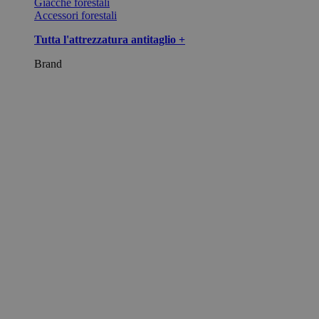
Giacche forestali
Accessori forestali
Tutta l'attrezzatura antitaglio +
Brand