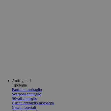
Antitaglio
Tipologia
Pantaloni antitaglio
Scarponi antitaglio
Stivali antitaglio
Guanti antitaglio motosega
Caschi forestali