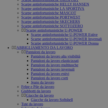
Scarpe antinfortunistiche HELLY HANSEN
Scarpe antinfortunistiche LA SPORTIVA
Scarpe antinfortunistiche MASCOT
Scarpe antinfortunistiche PORTWEST
Scarpe antinfortunistiche SKECHERS
Scarpe antinfortunistiche SOTTOZERO
Scarpe antinfortunistiche U-POWER
Scarpe antinfortunistiche U-POWER Estive
Scarpe antinfortunistiche U-POWER Invernali
Scarpe antinfortunistiche U-POWER Donna
ABBIGLIAMENTO DA LAVORO
Pantaloni da lavoro
Pantaloni da lavoro alta visibilità
Pantaloni da lavoro elasticizzati
Pantaloni da lavoro multitasche
Pantaloni da lavoro invernali
Pantaloni da lavoro estivi
Pantaloni da lavoro corti
Jeans da lavoro
Felpe e Pile da lavoro
Giubbotti da lavoro
Giacche da lavoro
Giacche da lavoro Softshell
Tute da lavoro