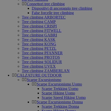
Connettori tree climbing
Dispositivi di ancoraggio tree climbing
False forcelle tree climbing
Tree climbing ARBORTEC
Tree climbing CAMP
Tree climbing CRISPI
Tree climbing FITWELL
Tree climbing GABRI
Tree climbing KASK
Tree climbing KONG
Tree climbing PETZL
Tree climbing PFANNER
Tree climbing PROTOS
Tree climbing SOLIDUR
Tree climbing UVEX
Tree climbing ZAMBERLAN
CALZATURE OUTDOOR
Scarpe Escursionismo
Scarpe Escursionismo Uomo
Scarpe Trekking Uomo
Scarpe Hiking Uomo
Scarpe Speed Hiking Uomo
Scarpe Escursionismo Donna
Scarpe Trekking Donna
Scarpe Hiking Donna