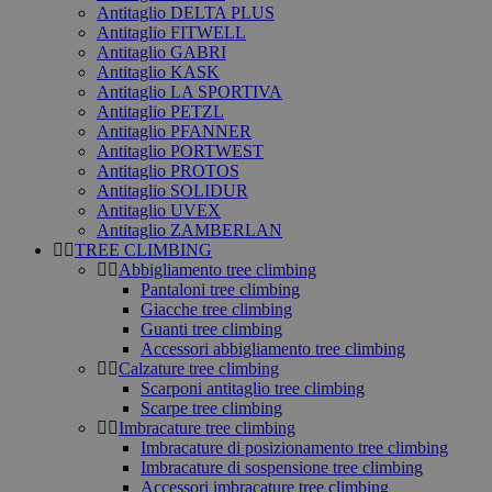
Antitaglio DELTA PLUS
Antitaglio FITWELL
Antitaglio GABRI
Antitaglio KASK
Antitaglio LA SPORTIVA
Antitaglio PETZL
Antitaglio PFANNER
Antitaglio PORTWEST
Antitaglio PROTOS
Antitaglio SOLIDUR
Antitaglio UVEX
Antitaglio ZAMBERLAN
TREE CLIMBING
Abbigliamento tree climbing
Pantaloni tree climbing
Giacche tree climbing
Guanti tree climbing
Accessori abbigliamento tree climbing
Calzature tree climbing
Scarponi antitaglio tree climbing
Scarpe tree climbing
Imbracature tree climbing
Imbracature di posizionamento tree climbing
Imbracature di sospensione tree climbing
Accessori imbracature tree climbing