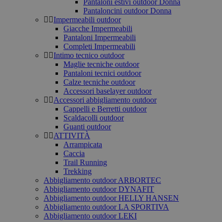
Pantaloni estivi outdoor Donna
Pantaloncini outdoor Donna
Impermeabili outdoor
Giacche Impermeabili
Pantaloni Impermeabili
Completi Impermeabili
Intimo tecnico outdoor
Maglie tecniche outdoor
Pantaloni tecnici outdoor
Calze tecniche outdoor
Accessori baselayer outdoor
Accessori abbigliamento outdoor
Cappelli e Berretti outdoor
Scaldacolli outdoor
Guanti outdoor
ATTIVITÀ
Arrampicata
Caccia
Trail Running
Trekking
Abbigliamento outdoor ARBORTEC
Abbigliamento outdoor DYNAFIT
Abbigliamento outdoor HELLY HANSEN
Abbigliamento outdoor LA SPORTIVA
Abbigliamento outdoor LEKI