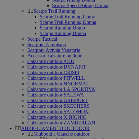
Scarpe Speed Hiking Donna
Scarpe Trail Running
Scarpe Trail Running Uomo
Scarpe Trail Running Donna
Scarpe Running Uomo
Scarpe Running Donna
Scarpe Tactical
Scarponi Alpinismo
Scarponi Attività Venatorie
Accessori calzature outdoor
Calzature outdoor AKU
Calzature outdoor DYNAFIT
Calzature outdoor CRISPI
Calzature outdoor FITWELL
Calzature outdoor NNORMAL
Calzature outdoor LA SPORTIVA
Calzature outdoor SALEWA
Calzature outdoor GRISPORT
Calzature outdoor SKECHERS
Calzature outdoor SALOMON
Calzature outdoor X-BIONIC
Calzature outdoor ZAMBERLAN
ABBIGLIAMENTO OUTDOOR
Giubbotti e Giacche outdoor