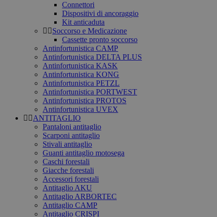
Connettori
Dispositivi di ancoraggio
Kit anticaduta
Soccorso e Medicazione
Cassette pronto soccorso
Antinfortunistica CAMP
Antinfortunistica DELTA PLUS
Antinfortunistica KASK
Antinfortunistica KONG
Antinfortunistica PETZL
Antinfortunistica PORTWEST
Antinfortunistica PROTOS
Antinfortunistica UVEX
ANTITAGLIO
Pantaloni antitaglio
Scarponi antitaglio
Stivali antitaglio
Guanti antitaglio motosega
Caschi forestali
Giacche forestali
Accessori forestali
Antitaglio AKU
Antitaglio ARBORTEC
Antitaglio CAMP
Antitaglio CRISPI