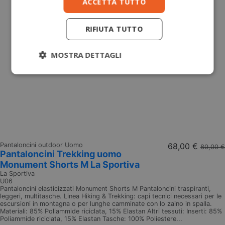
ACCETTA TUTTO
RIFIUTA TUTTO
MOSTRA DETTAGLI
Pantaloncini outdoor Uomo
68,00 €
80,00 €
Pantaloncini Trekking uomo
Monument Shorts M La Sportiva
La Sportiva
U06
Pantaloncini elasticizzati Monument Shorts M Pantaloncini traspiranti,
leggeri, multitasche. Linea Hiking & Trekking: capi tecnici necessari per le
escursioni in montagna o per lunghe camminate con lo zaino in spalla.
Materiali: 85% Poliammide riciclata, 15% Elastan Altri tessuti: Inserti: 85%
Poliammide riciclata, 15% Elastan Tasche: 100% Poliestere...