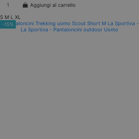
Aggiungi al carrello
S
M
L
XL
-15%