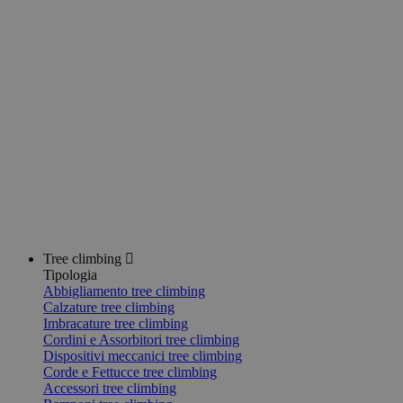
Tree climbing
Tipologia
Abbigliamento tree climbing
Calzature tree climbing
Imbracature tree climbing
Cordini e Assorbitori tree climbing
Dispositivi meccanici tree climbing
Corde e Fettucce tree climbing
Accessori tree climbing