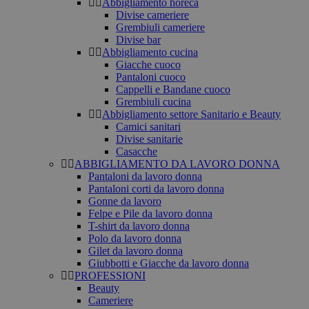
Abbigliamento horeca
Divise cameriere
Grembiuli cameriere
Divise bar
Abbigliamento cucina
Giacche cuoco
Pantaloni cuoco
Cappelli e Bandane cuoco
Grembiuli cucina
Abbigliamento settore Sanitario e Beauty
Camici sanitari
Divise sanitarie
Casacche
ABBIGLIAMENTO DA LAVORO DONNA
Pantaloni da lavoro donna
Pantaloni corti da lavoro donna
Gonne da lavoro
Felpe e Pile da lavoro donna
T-shirt da lavoro donna
Polo da lavoro donna
Gilet da lavoro donna
Giubbotti e Giacche da lavoro donna
PROFESSIONI
Beauty
Cameriere