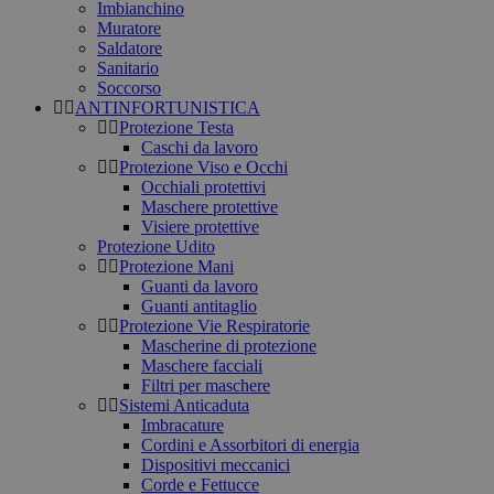
Imbianchino
Muratore
Saldatore
Sanitario
Soccorso
ANTINFORTUNISTICA
Protezione Testa
Caschi da lavoro
Protezione Viso e Occhi
Occhiali protettivi
Maschere protettive
Visiere protettive
Protezione Udito
Protezione Mani
Guanti da lavoro
Guanti antitaglio
Protezione Vie Respiratorie
Mascherine di protezione
Maschere facciali
Filtri per maschere
Sistemi Anticaduta
Imbracature
Cordini e Assorbitori di energia
Dispositivi meccanici
Corde e Fettucce