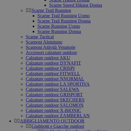
Scarpe Speed Hiking Donna
Scarpe Trail Running
Scarpe Trail Running Uomo
Scarpe Trail Running Donna
Scarpe Running Uomo
Scarpe Running Donna
Scarpe Tactical
Scarponi Alpinismo
Scarponi Attività Venatorie
Accessori calzature outdoor
Calzature outdoor AKU
Calzature outdoor DYNAFIT
Calzature outdoor CRISPI
Calzature outdoor FITWELL
Calzature outdoor NNORMAL
Calzature outdoor LA SPORTIVA
Calzature outdoor SALEWA
Calzature outdoor GRISPORT
Calzature outdoor SKECHERS
Calzature outdoor SALOMON
Calzature outdoor X-BIONIC
Calzature outdoor ZAMBERLAN
ABBIGLIAMENTO OUTDOOR
Giubbotti e Giacche outdoor