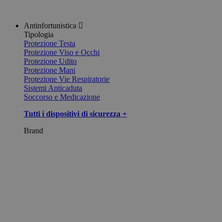
Antinfortunistica
Tipologia
Protezione Testa
Protezione Viso e Occhi
Protezione Udito
Protezione Mani
Protezione Vie Respiratorie
Sistemi Anticaduta
Soccorso e Medicazione
Tutti i dispositivi di sicurezza +
Brand