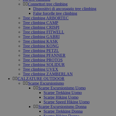
Connettori tree climbing
Dispositivi di ancoraggio tree climbing
False forcelle tree climbing
Tree climbing ARBORTEC
Tree climbing CAMP
Tree climbing CRISPI
Tree climbing FITWELL
Tree climbing GABRI
Tree climbing KASK
Tree climbing KONG
Tree climbing PETZL
Tree climbing PFANNER
Tree climbing PROTOS
Tree climbing SOLIDUR
Tree climbing UVEX
Tree climbing ZAMBERLAN
CALZATURE OUTDOOR
Scarpe Escursionismo
Scarpe Escursionismo Uomo
Scarpe Trekking Uomo
Scarpe Hiking Uomo
Scarpe Speed Hiking Uomo
Scarpe Escursionismo Donna
Scarpe Trekking Donna
Scarpe Hiking Donna