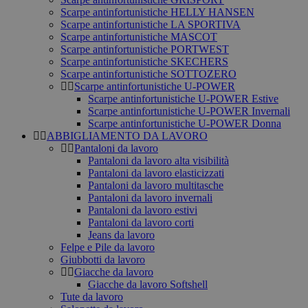
Scarpe antinfortunistiche HELLY HANSEN
Scarpe antinfortunistiche LA SPORTIVA
Scarpe antinfortunistiche MASCOT
Scarpe antinfortunistiche PORTWEST
Scarpe antinfortunistiche SKECHERS
Scarpe antinfortunistiche SOTTOZERO
Scarpe antinfortunistiche U-POWER
Scarpe antinfortunistiche U-POWER Estive
Scarpe antinfortunistiche U-POWER Invernali
Scarpe antinfortunistiche U-POWER Donna
ABBIGLIAMENTO DA LAVORO
Pantaloni da lavoro
Pantaloni da lavoro alta visibilità
Pantaloni da lavoro elasticizzati
Pantaloni da lavoro multitasche
Pantaloni da lavoro invernali
Pantaloni da lavoro estivi
Pantaloni da lavoro corti
Jeans da lavoro
Felpe e Pile da lavoro
Giubbotti da lavoro
Giacche da lavoro
Giacche da lavoro Softshell
Tute da lavoro