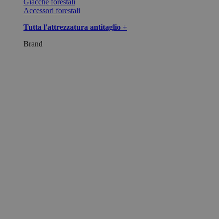
Giacche forestali
Accessori forestali
Tutta l'attrezzatura antitaglio +
Brand