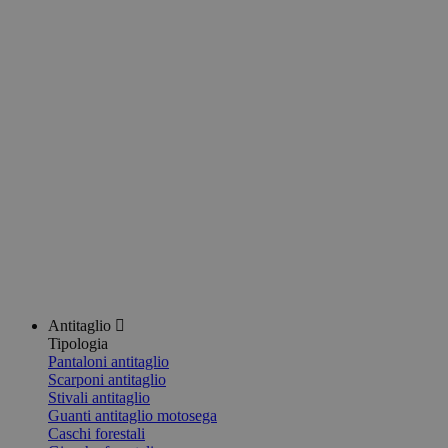
Antitaglio
Tipologia
Pantaloni antitaglio
Scarponi antitaglio
Stivali antitaglio
Guanti antitaglio motosega
Caschi forestali