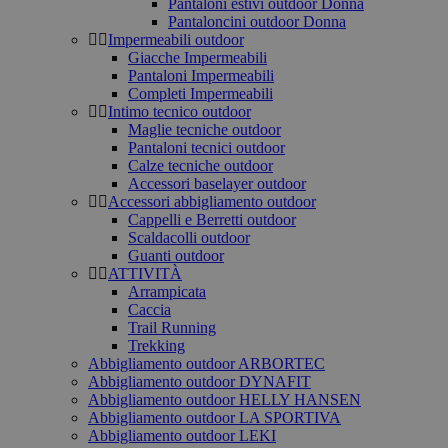
Pantaloni estivi outdoor Donna
Pantaloncini outdoor Donna
Impermeabili outdoor
Giacche Impermeabili
Pantaloni Impermeabili
Completi Impermeabili
Intimo tecnico outdoor
Maglie tecniche outdoor
Pantaloni tecnici outdoor
Calze tecniche outdoor
Accessori baselayer outdoor
Accessori abbigliamento outdoor
Cappelli e Berretti outdoor
Scaldacolli outdoor
Guanti outdoor
ATTIVITÀ
Arrampicata
Caccia
Trail Running
Trekking
Abbigliamento outdoor ARBORTEC
Abbigliamento outdoor DYNAFIT
Abbigliamento outdoor HELLY HANSEN
Abbigliamento outdoor LA SPORTIVA
Abbigliamento outdoor LEKI