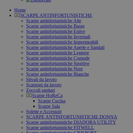
Home
SCARPE ANTINFORTUNISTICHE
Scarpe antinfortunistiche Alte
Scarpe antinfortunistiche Basse
Scarpe antinfortunistiche Estive
Scarpe antinfortunistiche Invernali
Scarpe antinfortunistiche Impermeabili
Scarpe antinfortunistiche Aperte e Sandali
Scarpe antinfortunistiche Leggere
Scarpe antinfortunistiche Comode
Scarpe antinfortunistiche Sportive
Scarpe antinfortunistiche Nere
Scarpe antinfortunistiche Bianche
Stivali da lavoro
Scarponi da lavoro
Zoccoli sanitari
Scarpe HoReCa
Scarpe Cucina
Scarpe Sala
Solette e Accessori
SCARPE ANTINFORTUNISTICHE DONNA
Scarpe antinfortunistiche DIADORA UTILITY
Scarpe antinfortunistiche FITWELL
Scarpe antinfortunistiche GRISPORT