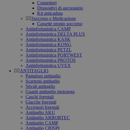
Connettori
Dispositivi di ancoraggio
Kit anticaduta
Soccorso e Medicazione
Cassette pronto soccorso
Antinfortunistica CAMP
Antinfortunistica DELTA PLUS
Antinfortunistica KASK
Antinfortunistica KONG
Antinfortunistica PETZL
Antinfortunistica PORTWEST
Antinfortunistica PROTOS
Antinfortunistica UVEX
ANTITAGLIO
Pantaloni antitaglio
Scarponi antitaglio
Stivali antitaglio
Guanti antitaglio motosega
Caschi forestali
Giacche forestali
Accessori forestali
Antitaglio AKU
Antitaglio ARBORTEC
Antitaglio CAMP
Antitaglio CRISPI