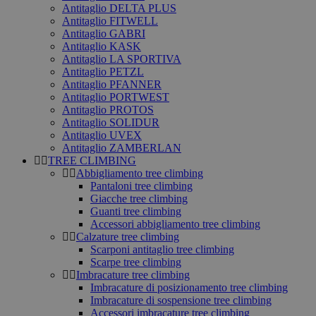
Antitaglio DELTA PLUS
Antitaglio FITWELL
Antitaglio GABRI
Antitaglio KASK
Antitaglio LA SPORTIVA
Antitaglio PETZL
Antitaglio PFANNER
Antitaglio PORTWEST
Antitaglio PROTOS
Antitaglio SOLIDUR
Antitaglio UVEX
Antitaglio ZAMBERLAN
TREE CLIMBING
Abbigliamento tree climbing
Pantaloni tree climbing
Giacche tree climbing
Guanti tree climbing
Accessori abbigliamento tree climbing
Calzature tree climbing
Scarponi antitaglio tree climbing
Scarpe tree climbing
Imbracature tree climbing
Imbracature di posizionamento tree climbing
Imbracature di sospensione tree climbing
Accessori imbracature tree climbing