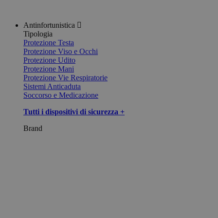
Antinfortunistica
Tipologia
Protezione Testa
Protezione Viso e Occhi
Protezione Udito
Protezione Mani
Protezione Vie Respiratorie
Sistemi Anticaduta
Soccorso e Medicazione
Tutti i dispositivi di sicurezza +
Brand