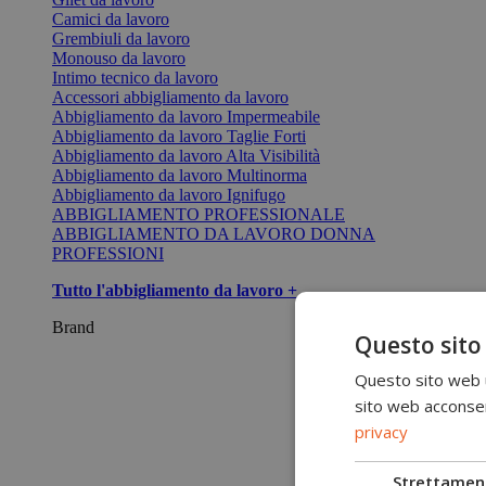
Camici da lavoro
Grembiuli da lavoro
Monouso da lavoro
Intimo tecnico da lavoro
Accessori abbigliamento da lavoro
Abbigliamento da lavoro Impermeabile
Abbigliamento da lavoro Taglie Forti
Abbigliamento da lavoro Alta Visibilità
Abbigliamento da lavoro Multinorma
Abbigliamento da lavoro Ignifugo
ABBIGLIAMENTO PROFESSIONALE
ABBIGLIAMENTO DA LAVORO DONNA
PROFESSIONI
Tutto l'abbigliamento da lavoro +
Brand
Questo sito
Questo sito web ut
sito web acconsent
privacy
Strettamen