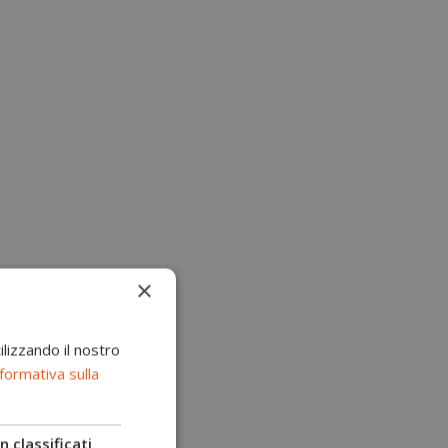
×
ilizzando il nostro
formativa sulla
 classificati