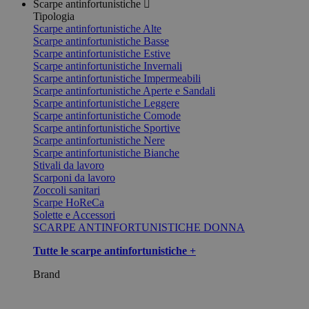
Scarpe antinfortunistiche
Tipologia
Scarpe antinfortunistiche Alte
Scarpe antinfortunistiche Basse
Scarpe antinfortunistiche Estive
Scarpe antinfortunistiche Invernali
Scarpe antinfortunistiche Impermeabili
Scarpe antinfortunistiche Aperte e Sandali
Scarpe antinfortunistiche Leggere
Scarpe antinfortunistiche Comode
Scarpe antinfortunistiche Sportive
Scarpe antinfortunistiche Nere
Scarpe antinfortunistiche Bianche
Stivali da lavoro
Scarponi da lavoro
Zoccoli sanitari
Scarpe HoReCa
Solette e Accessori
SCARPE ANTINFORTUNISTICHE DONNA
Tutte le scarpe antinfortunistiche +
Brand