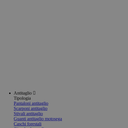
Antitaglio
Tipologia
Pantaloni antitaglio
Scarponi antitaglio
Stivali antitaglio
Guanti antitaglio motosega
Caschi forestali