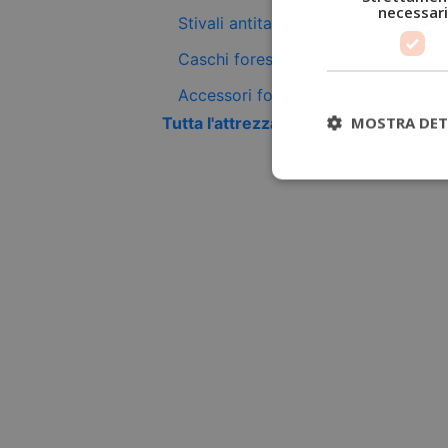
necessari
Stivali antitaglio
Caschi forestali
Accessori forestali
MOSTRA DET
Tutta l'attrezzatura antitaglio +