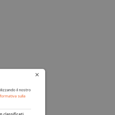
×
ilizzando il nostro
formativa sulla
 classificati