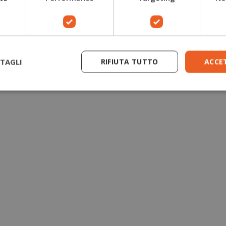
Guanti antitaglio motosega
Giacche forestali
TAGLI
RIFIUTA TUTTO
ACCE