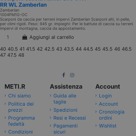
RR WL Zamberlan
Zamberlan
1004PM1G-OC
Scarponi da caccia per terreni impervi Zamberlan Scarponi alti, in pelle,
per climi rigidi. Peso: 945 gr. Impieghi: Per le battute di caccia su terreni
impervi di montagna, caccia da appostamento.
Aggiungi al carrello
40
40.5
41
41.5
42
42.5
43
43.5
44
44.5
45
45.5
46
46.5
47
47.5
48
METI.R
Assistenza
Account
Chi siamo
Guida alle
Login
taglie
Politica dei
Account
prezzi
Spedizioni
Cronologia
Programma
Resi e Recessi
ordini
fedeltà
Pagamenti
Wishlist
Condizioni
sicuri