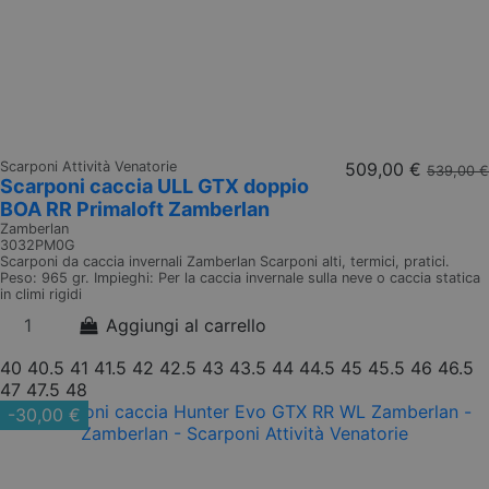
Scarponi Attività Venatorie
509,00 €
539,00 €
Scarponi caccia ULL GTX doppio
BOA RR Primaloft Zamberlan
Zamberlan
3032PM0G
Scarponi da caccia invernali Zamberlan Scarponi alti, termici, pratici.
Peso: 965 gr. Impieghi: Per la caccia invernale sulla neve o caccia statica
in climi rigidi
Aggiungi al carrello
40
40.5
41
41.5
42
42.5
43
43.5
44
44.5
45
45.5
46
46.5
47
47.5
48
-30,00 €