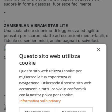
sudore in forma gassosa, fuoriesce facilmente
-
:
ZAMBERLAN VIBRAM STAR LITE
Una suola che è sinonimo di leggerezza ed agilità:
pensata per scarpe adatte ad escursioni medio-facili, è
l'ideale su sentieri misti, anche bagnati o scivolosi.
×
Questo sito web utilizza
Caratteristiche:
cookie
Zeppa in EVA per eccezionale leggerezza,
Questo sito web utilizza i cookie per
ammortizzazione ed assorbimento degli urti.
migliorare la tua esperienza di
Design con tappi multi-direzionali e profondi per
navigazione. Utilizzando il nostro sito web
trazione senza paragoni.
Tacco pronunciato per una frenata sicura.
acconsenti a tutti i cookie in conformità
con la nostra policy per i cookie.
-
Informativa sulla privacy
: Modello prodotto in Italia, nello stabilimento ai piedi
delle piccole Dolomiti