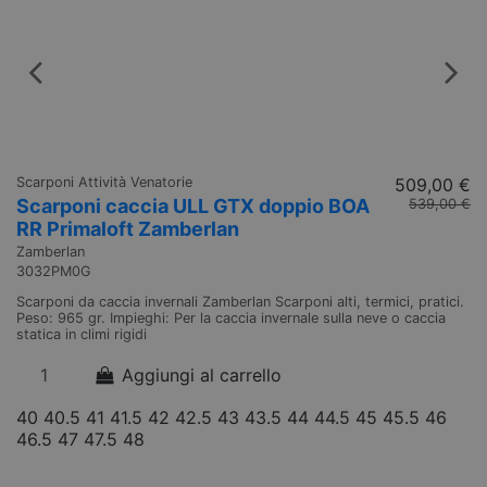
Scarponi Attività Venatorie
509,00 €
Sc
Scarponi caccia ULL GTX doppio BOA
S
539,00 €
RR Primaloft Zamberlan
W
Zamberlan
Za
3032PM0G
1
Scarponi da caccia invernali Zamberlan Scarponi alti, termici, pratici.
Sc
Peso: 965 gr. Impieghi: Per la caccia invernale sulla neve o caccia
pe
statica in climi rigidi
su
Aggiungi al carrello
40
40.5
41
41.5
42
42.5
43
43.5
44
44.5
45
45.5
46
4
46.5
47
47.5
48
4