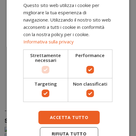
acqueo. Così, mentre le gocce d’acqua non
Questo sito web utilizza i cookie per
possono penetrare nella membrana GORE-TEX, il
migliorare la tua esperienza di
vapore acqueo, cioè il sudore in forma gassosa,
navigazione. Utilizzando il nostro sito web
fuoriesce facilmente.
acconsenti a tutti i cookie in conformità
con la nostra policy per i cookie.
Gore-Tex Performance Comfort
:
Livello di isolamento moderato in grado di
Informativa sulla privacy
mantenere i piedi asciutti e comodi durante le
attività all’aperto con diverse condizioni
Strettamente
Performance
climatiche.
necessari
Vantaggi principali:
isolamento moderato per temperature fresche e
variabili
combinazione ottimale di traspirabilità e
Targeting
Non classificati
isolamento, per piedi caldi e asciutti anche in
caso di condizioni meteo instabili
impermeabilità durevole nel tempo
-
ACCETTA TUTTO
Sostenibilità
RIFIUTA TUTTO
"pelle senza