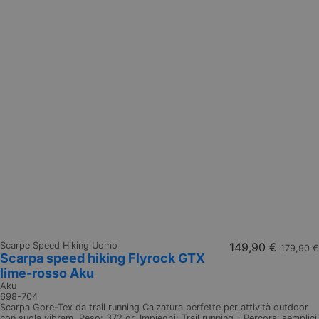
Scarpe Speed Hiking Uomo
149,90 €
179,90 €
Scarpa speed hiking Flyrock GTX
lime-rosso Aku
Aku
698-704
Scarpa Gore-Tex da trail running Calzatura perfette per attività outdoor
con suola vibram. Peso: 372 gr. Impieghi: Trail running - Percorsi semplici