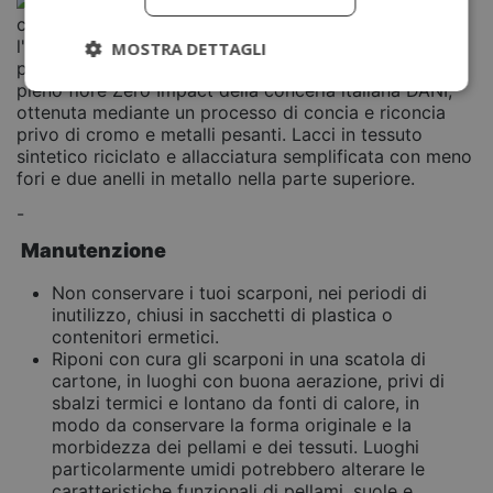
cromo", che si riferisce a una pelle conciata senza
l'uso di cromo, un processo spesso associato a
MOSTRA DETTAGLI
pratiche più ecologiche. La fodera interna è in pelle
pieno fiore Zero Impact della conceria italiana DANI,
ottenuta mediante un processo di concia e riconcia
privo di cromo e metalli pesanti. Lacci in tessuto
sintetico riciclato e allacciatura semplificata con meno
fori e due anelli in metallo nella parte superiore.
-
Manutenzione
Non conservare i tuoi scarponi, nei periodi di
inutilizzo, chiusi in sacchetti di plastica o
contenitori ermetici.
Riponi con cura gli scarponi in una scatola di
cartone, in luoghi con buona aerazione, privi di
sbalzi termici e lontano da fonti di calore, in
modo da conservare la forma originale e la
morbidezza dei pellami e dei tessuti. Luoghi
particolarmente umidi potrebbero alterare le
caratteristiche funzionali di pellami, suole e