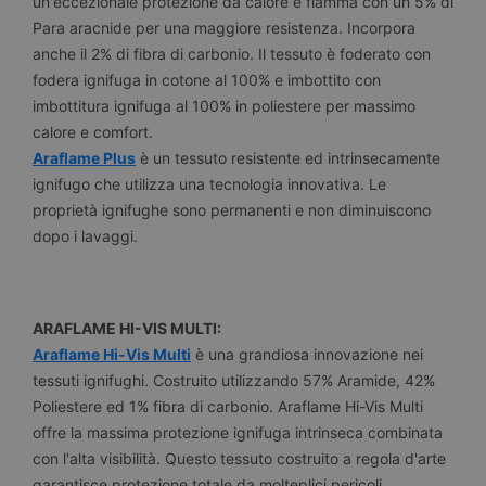
un'eccezionale protezione da calore e fiamma con un 5% di
Para aracnide per una maggiore resistenza. Incorpora
anche il 2% di fibra di carbonio. Il tessuto è foderato con
fodera ignifuga in cotone al 100% e imbottito con
imbottitura ignifuga al 100% in poliestere per massimo
calore e comfort.
Araflame Plus
è un tessuto resistente ed intrinsecamente
ignifugo che utilizza una tecnologia innovativa. Le
proprietà ignifughe sono permanenti e non diminuiscono
dopo i lavaggi.
ARAFLAME HI-VIS MULTI:
Araflame Hi-Vis Multi
è una grandiosa innovazione nei
tessuti ignifughi. Costruito utilizzando 57% Aramide, 42%
Poliestere ed 1% fibra di carbonio. Araflame Hi-Vis Multi
offre la massima protezione ignifuga intrinseca combinata
con l'alta visibilità. Questo tessuto costruito a regola d'arte
garantisce protezione totale da molteplici pericoli.