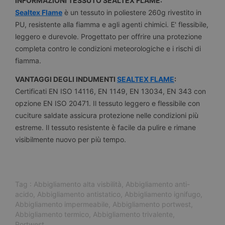
INFORMAZIONI TESSUTO SEALTEX FLAME:
Sealtex Flame
è un tessuto in poliestere 260g rivestito in
PU, resistente alla fiamma e agli agenti chimici. E' flessibile,
leggero e durevole. Progettato per offrire una protezione
completa contro le condizioni meteorologiche e i rischi di
fiamma.
VANTAGGI DEGLI INDUMENTI
SEALTEX FLAME
:
Certificati EN ISO 14116, EN 1149, EN 13034, EN 343 con
opzione EN ISO 20471. Il tessuto leggero e flessibile con
cuciture saldate assicura protezione nelle condizioni più
estreme. Il tessuto resistente è facile da pulire e rimane
visibilmente nuovo per più tempo.
Tag :
Abbigliamento alta visbilità
,
Abbigliamento anti-
acido
,
Abbigliamento antistatico
,
Abbigliamento ignifugo
,
Abbigliamento impermeabile
,
Abbigliamento portwest
,
Abbigliamento termico
,
Abbigliamento trivalente
,
Portwest