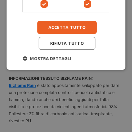
realizzare un tessuto ignifugo altamente innovativo con
l'aggiunta di proprietà antistatiche. 99% cotone 1% fibra di
carbonio.
ACCETTA TUTTO
INFORMAZIONI TESSUTO BIZFLAME MULTI:
RIFIUTA TUTTO
Bizflame Multi
è stato progettato e sviluppato per fornire
protezione dalla fiamma, saldatura, antistatica e chimica. Il
MOSTRA DETTAGLI
è realizzato con il 99% Cotone e 1% fibra di Carbonio.
INFORMAZIONI TESSUTO BIZFLAME RAIN:
Bizflame Rain
è stato appositamente sviluppato per dare
una protezione completa contro il pericolo antistatico e
fiamma, dando anche dei benefici aggiunti per l'alta
visibilità e protezione da violenti agenti atmosferici. 98%
Poliestere 2% fibra di carbonio antistatica; traspirante,
rivestito PU.