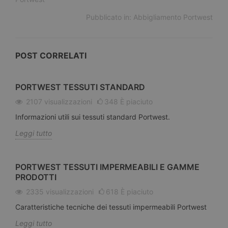
Pubblicato in:
Abbigliamento Portwest
POST CORRELATI
PORTWEST TESSUTI STANDARD
2107
visualizzazioni
348
È piaciuto
Informazioni utili sui tessuti standard Portwest.
Leggi tutto
PORTWEST TESSUTI IMPERMEABILI E GAMME
PRODOTTI
2335
visualizzazioni
618
È piaciuto
Caratteristiche tecniche dei tessuti impermeabili Portwest
Leggi tutto