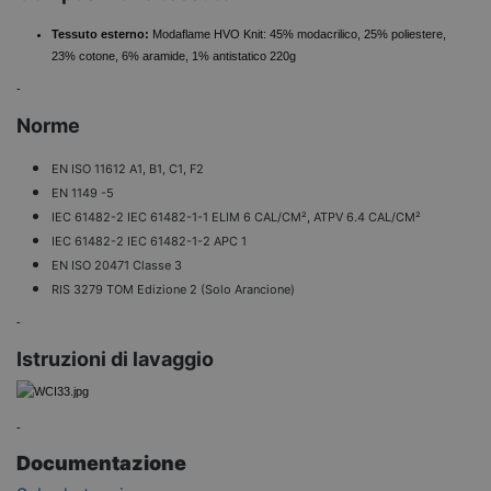
Tessuto esterno:
Modaflame HVO Knit: 45% modacrilico, 25% poliestere,
23% cotone, 6% aramide, 1% antistatico 220g
-
Norme
EN ISO 11612 A1, B1, C1, F2
EN 1149 -5
IEC 61482-2 IEC 61482-1-1 ELIM 6 CAL/CM², ATPV 6.4 CAL/CM²
IEC 61482-2 IEC 61482-1-2 APC 1
EN ISO 20471 Classe 3
RIS 3279 TOM Edizione 2 (Solo Arancione)
-
Istruzioni di lavaggio
-
Documentazione