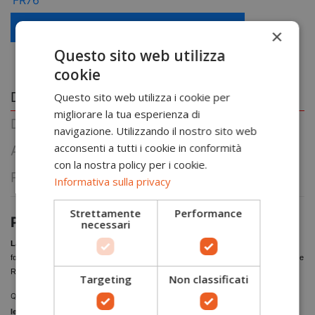
Scopri le offerte riservate alle aziende
×
Questo sito web utilizza
cookie
Descrizione
Questo sito web utilizza i cookie per
migliorare la tua esperienza di
Dettagli prodotto
navigazione. Utilizzando il nostro sito web
acconsenti a tutti i cookie in conformità
About Portwest
con la nostra policy per i cookie.
Reviews
(0)
Informativa sulla privacy
Strettamente
Performance
Polo multinorma maniche lunghe Hi-Vis
necessari
La Linea Modaflame
Knit HVO
è creata con un
tessuto intrinsecamente ignifugo,
forte, resistente e altamente innovativo, certificato secondo la norma dell'alta visibilità e
RIS.
Targeting
Non classificati
Questa
polo FR76 Portwest
offre una protezione a più norme. Il
tessuto
leggero
utilizza una miscela unica di fibre che si combinano per offrire una