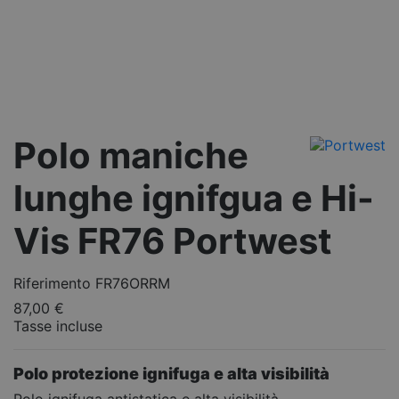
Polo maniche
lunghe ignifgua e Hi-
Vis FR76 Portwest
Riferimento
FR76ORRM
87,00 €
Tasse incluse
Polo protezione ignifuga e alta visibilità
Polo ignifuga antistatica e alta visibilità