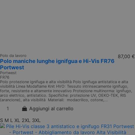
Polo da lavoro
87,00 €
Polo maniche lunghe ignifgua e Hi-Vis FR76
Portwest
Portwest
FR76
Polo protezione ignifuga e alta visibilità Polo ignifuga antistatica e alta
visibilità Linea Modaflame Knit HVO: Tessuto intrinsecamente ignifugo,
forte, resistente e altamente innovativo Protezione multinorma: ignifugo,
arco elettrico, antistatico. Specifiche: protezione UV, OEKO-TEK, RIS
(arancione), alta visibilità Materiali: modacrilico, cotone,...
Aggiungi al carrello
S
M
L
XL
2XL
3XL