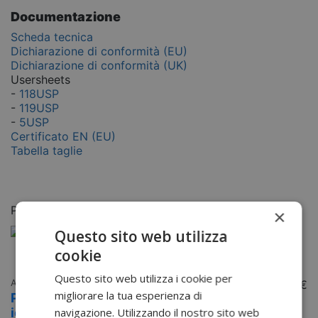
Documentazione
Scheda tecnica
Dichiarazione di conformità (EU)
Dichiarazione di conformità (UK)
Usersheets
-
118USP
-
119USP
-
5USP
Certificato EN (EU)
Tabella taglie
Potrebbero piacerti anche
×
Questo sito web utilizza
cookie
Questo sito web utilizza i cookie per
Abbigliamento da lavoro Alta Visibilità
120,00 €
migliorare la tua esperienza di
Pile Hi-Vis classe 3 antistatico e
navigazione. Utilizzando il nostro sito web
ignifugo FR31 Portwest