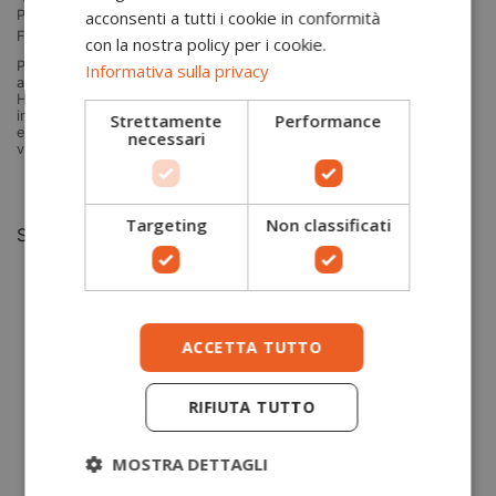
acconsenti a tutti i cookie in conformità
Portwest
FR31
con la nostra policy per i cookie.
Pile protezione ignifuga e alta visibilità Pile ignifugo e antistatico,
Informativa sulla privacy
alta visibilità e protezione da arco elettrico Linea Modaflame Fleece
HV: Tessuto intrinsecamente ignifugo, forte, resistente e altamente
innovativo con alta visibilità. Protezione multinorma: ignifugo, arco
Strettamente
Performance
elettrico, antistatico. Specifiche: protezione UV, OEKO-TEK, alta
necessari
visibilità...
Aggiungi al carrello
Targeting
Non classificati
S
M
L
XL
2XL
3XL
ACCETTA TUTTO
Fe
RIFIUTA TUTTO
F
e
Po
MOSTRA DETTAGLI
FR