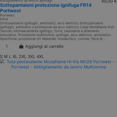
Abbigliamento da lavoro Ignifugo
49,00 €
Sottopantaloni protezione ignifuga FR14
Portwest
Portwest
FR14
Sottopantaloni ignifughi, antistatici, arco elettrico Sottopantaloni
ignifughi, antistatici e protezione da arco elettrico Linea Modaflame Knit:
Tessuto intrinsecamente ignifugo, forte, resistente e altamente
innovativo. Protezione multinorma: ignifugo, arco elettrico, antistatico.
Specifiche: protezione UV Materiali: modacrilico, cotone, fibra di...
Aggiungi al carrello
S
M
L
XL
2XL
3XL
4XL