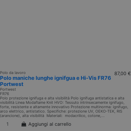
Polo da lavoro
87,00 €
Polo maniche lunghe ignifgua e Hi-Vis FR76
Portwest
Portwest
FR76
Polo protezione ignifuga e alta visibilità Polo ignifuga antistatica e alta
visibilità Linea Modaflame Knit HVO: Tessuto intrinsecamente ignifugo,
forte, resistente e altamente innovativo Protezione multinorma: ignifugo,
arco elettrico, antistatico. Specifiche: protezione UV, OEKO-TEK, RIS
(arancione), alta visibilità Materiali: modacrilico, cotone,...
Aggiungi al carrello