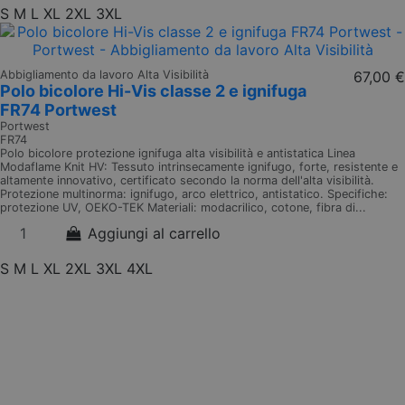
S
M
L
XL
2XL
3XL
Abbigliamento da lavoro Alta Visibilità
67,00 €
Polo bicolore Hi-Vis classe 2 e ignifuga
FR74 Portwest
Portwest
FR74
Polo bicolore protezione ignifuga alta visibilità e antistatica Linea
Modaflame Knit HV: Tessuto intrinsecamente ignifugo, forte, resistente e
altamente innovativo, certificato secondo la norma dell'alta visibilità.
Protezione multinorma: ignifugo, arco elettrico, antistatico. Specifiche:
protezione UV, OEKO-TEK Materiali: modacrilico, cotone, fibra di...
Aggiungi al carrello
S
M
L
XL
2XL
3XL
4XL