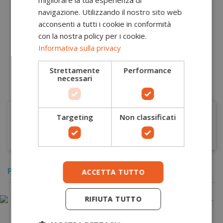
migliorare la tua esperienza di
ta
ca
navigazione. Utilizzando il nostro sito web
acconsenti a tutti i cookie in conformità
con la nostra policy per i cookie.
S
Informativa sulla privacy
Strettamente
Performance
necessari
Targeting
Non classificati
ARTICOLI CORRELATI
POTREBBERO PIACERTI ANCHE
ACCETTA TUTTO
RIFIUTA TUTTO