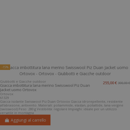
-15%
Giubbotti e Giacche outdoor
255,00 €
300,00 €
Giacca imbottitura lana merino Swisswool Piz Duan
Jacket uomo Ortovox
Ortovox
61329
Giacca isolante Swisswool Piz Duan Ortovox Giacca idrorepellente, resistente
all'abrasione, antivento. Materiali: poliammide, elastan, poliattide, lana vergine
(swisswool) Peso: 280 g Vestibilità: regolare Impieghi: ideale per un utilizzo
versatile in montagna
Aggiungi al carrello