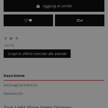
Aggiungi al carrello
56378
Scopri le offerte riservate alle aziende
Descrizione
Dettagli prodotto
Reviews
(0)
Tour Light Glove Uomo Ortovox