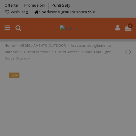
Offerte
Promozioni
Punti Safy
Wishlist (
)
Spedizione gratuita sopra 99 €
0
Home
ABBIGLIAMENTO OUTDOOR
Accessori abbigliamento
outdoor
Guanti outdoor
Guanti Softshell uomo Tour Light
Glove Ortovox
-25%