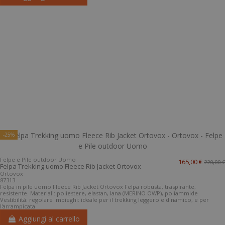
-25%
Felpe e Pile outdoor Uomo
165,00 €
220,00 €
Felpa Trekking uomo Fleece Rib Jacket Ortovox
Ortovox
87313
Felpa in pile uomo Fleece Rib Jacket Ortovox Felpa robusta, traspirante,
resistente. Materiali: poliestere, elastan, lana (MERINO OWP), poliammide
Vestibilità: regolare Impieghi: ideale per il trekking leggero e dinamico, e per
l'arrampicata
Aggiungi al carrello