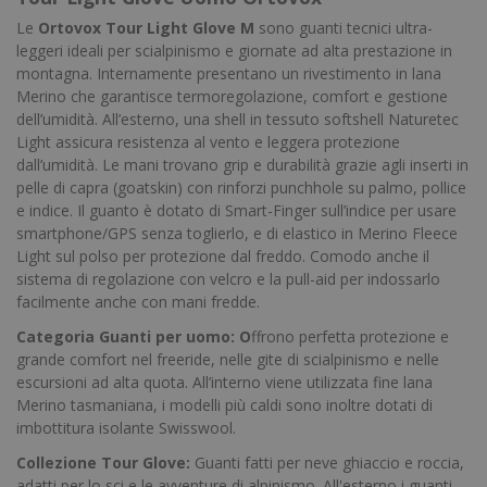
Le
Ortovox Tour Light Glove M
sono guanti tecnici ultra-
leggeri ideali per scialpinismo e giornate ad alta prestazione in
montagna. Internamente presentano un rivestimento in lana
Merino che garantisce termoregolazione, comfort e gestione
dell’umidità. All’esterno, una shell in tessuto softshell Naturetec
Light assicura resistenza al vento e leggera protezione
dall’umidità. Le mani trovano grip e durabilità grazie agli inserti in
pelle di capra (goatskin) con rinforzi punchhole su palmo, pollice
e indice. Il guanto è dotato di Smart-Finger sull’indice per usare
smartphone/GPS senza toglierlo, e di elastico in Merino Fleece
Light sul polso per protezione dal freddo. Comodo anche il
sistema di regolazione con velcro e la pull-aid per indossarlo
facilmente anche con mani fredde.
Categoria Guanti
per uomo: O
ffrono perfetta protezione e
grande comfort nel freeride, nelle gite di scialpinismo e nelle
escursioni ad alta quota. All’interno viene utilizzata fine lana
Merino tasmaniana, i modelli più caldi sono inoltre dotati di
imbottitura isolante Swisswool.
Collezione Tour Glove:
Guanti fatti per neve ghiaccio e roccia,
adatti per lo sci e le avventure di alpinismo. All'esterno i guanti