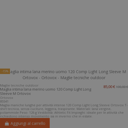
-15%
Maglie tecniche outdoor
85,00 €
100,00 €
Maglia intima lana merino uomo 120 Comp Light Long
Sleeve M Ortovox
Ortovox
85541
Maglia maniche lunghe per attività intense 120 Comp Light Long Sleeve Ortovox T-
shirt tecnica, senza cuciture, leggera, traspirante. Materiali: lana vergine,
poliammide Peso: 126 g Vestibilità: Athletic Fit Impieghi: ideale per le attività che
richiedono intenso movimento sia in inverno che in estate.
Aggiungi al carrello