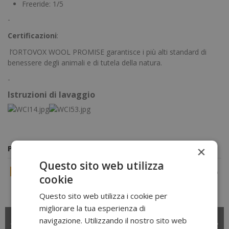
Freeride: 1/5
-
Certificazioni
:
l’ORTOVOX WOOL PROMISE garantisce i più alti standard di
benessere degli animali e di tutela della natura.
-
Istruzioni di lavaggio
Potrebbero piacerti anche
×
Questo sito web utilizza
-15%
-15%
cookie
Questo sito web utilizza i cookie per
migliorare la tua esperienza di
T-shirt lana merino
Pantaloncini Trekking
navigazione. Utilizzando il nostro sito web
63,75 €
85,00 €
uomo 120 Cool Tec
uomo Pelmo Shorts