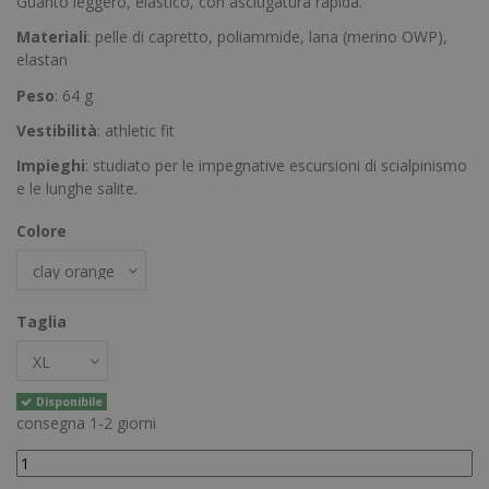
Guanto leggero, elastico, con asciugatura rapida.
Materiali
: pelle di capretto, poliammide, lana (merino OWP),
elastan
Peso
: 64 g
Vestibilità
: athletic fit
Impieghi
: studiato per le impegnative escursioni di scialpinismo
e le lunghe salite.
Colore
Taglia
Disponibile
consegna 1-2 giorni