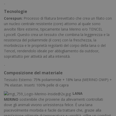
-
Tecnologie
Corespun:
Processo di filatura brevettato che crea un filato con
un nucleo centrale resistente (core) attorno al quale sono
avvolte fibre esterne, tipicamente lana Merino e/o TENCEL
Lyocell. Questo crea un tessuto che combina la leggerezza e la
resistenza del poliammide (il core) con la freschezza, la
morbidezza e le proprietà regolanti del corpo della lana o del
Tencel, rendendolo ideale per abbigliamento da outdoor,
soprattutto per attività ad alta intensità.
-
Composizione del materiale
Tessuto Esterno: 75% poliammide + 18% lana (MERINO OWP) +
7% elastan. Inserti: 100% pelle di capra
:
LANA
MERINO
sostenibile che proviene da allevamenti controllati
dove gli animali vivono un’esistenza felice. È una lana
piacevolmente morbida e facile da trattare che, grazie alla
regolazione ottimale di temperatura e umidità, offre un comfort