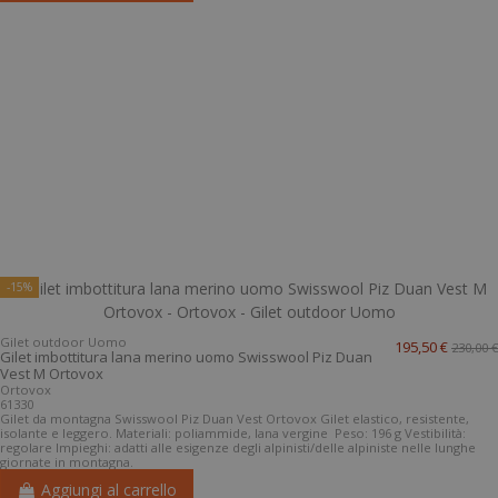
-15%
Gilet outdoor Uomo
195,50 €
230,00 €
Gilet imbottitura lana merino uomo Swisswool Piz Duan
Vest M Ortovox
Ortovox
61330
Gilet da montagna Swisswool Piz Duan Vest Ortovox Gilet elastico, resistente,
isolante e leggero. Materiali: poliammide, lana vergine Peso: 196 g Vestibilità:
regolare Impieghi: adatti alle esigenze degli alpinisti/delle alpiniste nelle lunghe
giornate in montagna.
Aggiungi al carrello