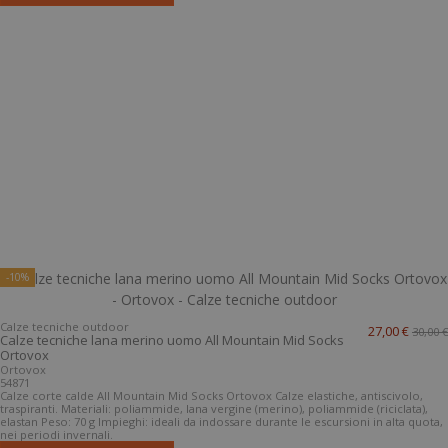
-10%
Calze tecniche outdoor
27,00 €
30,00 €
Calze tecniche lana merino uomo All Mountain Mid Socks
Ortovox
Ortovox
54871
Calze corte calde All Mountain Mid Socks Ortovox Calze elastiche, antiscivolo,
traspiranti. Materiali: poliammide, lana vergine (merino), poliammide (riciclata),
elastan Peso: 70 g Impieghi: ideali da indossare durante le escursioni in alta quota,
nei periodi invernali.