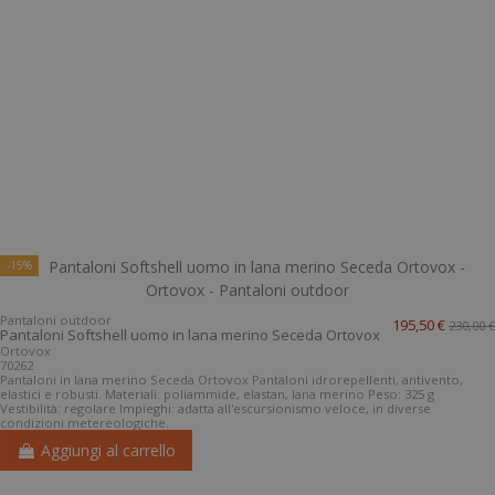
-15%
Pantaloni outdoor
195,50 €
230,00 €
Pantaloni Softshell uomo in lana merino Seceda Ortovox
Ortovox
70262
Pantaloni in lana merino Seceda Ortovox Pantaloni idrorepellenti, antivento,
elastici e robusti. Materiali: poliammide, elastan, lana merino Peso: 325 g
Vestibilità: regolare Impieghi: adatta all'escursionismo veloce, in diverse
condizioni metereologiche.
Aggiungi al carrello