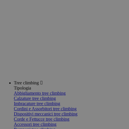
Tree climbing
Tipologia
Abbigliamento tree climbing
Calzature tree climbing
Imbracature tree climbing
Cordini e Assorbitori tree climbing
Dispositivi meccanici tree climbing
Corde e Fettucce tree climbing
Accessori tree climbing