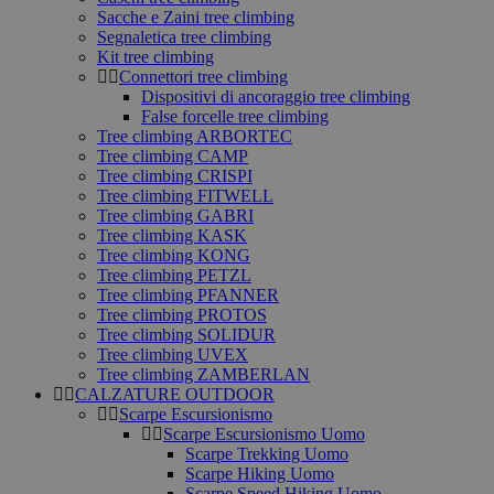
Sacche e Zaini tree climbing
Segnaletica tree climbing
Kit tree climbing
Connettori tree climbing
Dispositivi di ancoraggio tree climbing
False forcelle tree climbing
Tree climbing ARBORTEC
Tree climbing CAMP
Tree climbing CRISPI
Tree climbing FITWELL
Tree climbing GABRI
Tree climbing KASK
Tree climbing KONG
Tree climbing PETZL
Tree climbing PFANNER
Tree climbing PROTOS
Tree climbing SOLIDUR
Tree climbing UVEX
Tree climbing ZAMBERLAN
CALZATURE OUTDOOR
Scarpe Escursionismo
Scarpe Escursionismo Uomo
Scarpe Trekking Uomo
Scarpe Hiking Uomo
Scarpe Speed Hiking Uomo