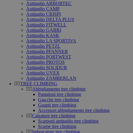
Antitaglio ARBORTEC
Antitaglio CAMP
Antitaglio CRISPI
Antitaglio DELTA PLUS
Antitaglio FITWELL
Antitaglio GABRI
Antitaglio KASK
Antitaglio LA SPORTIVA
Antitaglio PETZL
Antitaglio PFANNER
Antitaglio PORTWEST
Antitaglio PROTOS
Antitaglio SOLIDUR
Antitaglio UVEX
Antitaglio ZAMBERLAN
TREE CLIMBING
Abbigliamento tree climbing
Pantaloni tree climbing
Giacche tree climbing
Guanti tree climbing
Accessori abbigliamento tree climbing
Calzature tree climbing
Scarponi antitaglio tree climbing
Scarpe tree climbing
Imbracature tree climbing