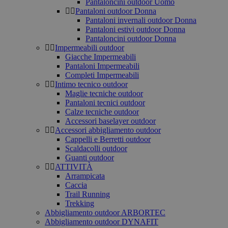
Pantaloncini outdoor Uomo
Pantaloni outdoor Donna
Pantaloni invernali outdoor Donna
Pantaloni estivi outdoor Donna
Pantaloncini outdoor Donna
Impermeabili outdoor
Giacche Impermeabili
Pantaloni Impermeabili
Completi Impermeabili
Intimo tecnico outdoor
Maglie tecniche outdoor
Pantaloni tecnici outdoor
Calze tecniche outdoor
Accessori baselayer outdoor
Accessori abbigliamento outdoor
Cappelli e Berretti outdoor
Scaldacolli outdoor
Guanti outdoor
ATTIVITÀ
Arrampicata
Caccia
Trail Running
Trekking
Abbigliamento outdoor ARBORTEC
Abbigliamento outdoor DYNAFIT