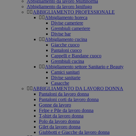
Abbigliamento da lavoro Multinorma
Abbigliamento da lavoro Ignifugo
ABBIGLIAMENTO PROFESSIONALE
Abbigliamento horeca
Divise cameriere
Grembiuli cameriere
Divise bar
Abbigliamento cucina
Giacche cuoco
Pantaloni cuoco
Cappelli e Bandane cuoco
Grembiuli cucina
Abbigliamento settore Sanitario e Beauty
Camici sanitari
Divise sanitarie
Casacche
ABBIGLIAMENTO DA LAVORO DONNA
Pantaloni da lavoro donna
Pantaloni corti da lavoro donna
Gonne da lavoro
Felpe e Pile da lavoro donna
T-shirt da lavoro donna
Polo da lavoro donna
Gilet da lavoro donna
Giubbotti e Giacche da lavoro donna