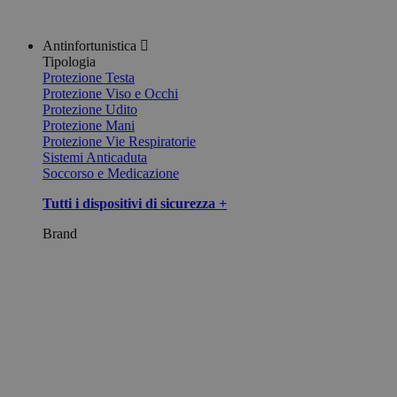
Antinfortunistica
Tipologia
Protezione Testa
Protezione Viso e Occhi
Protezione Udito
Protezione Mani
Protezione Vie Respiratorie
Sistemi Anticaduta
Soccorso e Medicazione
Tutti i dispositivi di sicurezza +
Brand