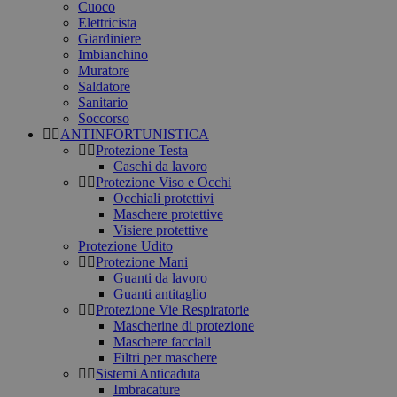
Cuoco
Elettricista
Giardiniere
Imbianchino
Muratore
Saldatore
Sanitario
Soccorso
ANTINFORTUNISTICA
Protezione Testa
Caschi da lavoro
Protezione Viso e Occhi
Occhiali protettivi
Maschere protettive
Visiere protettive
Protezione Udito
Protezione Mani
Guanti da lavoro
Guanti antitaglio
Protezione Vie Respiratorie
Mascherine di protezione
Maschere facciali
Filtri per maschere
Sistemi Anticaduta
Imbracature