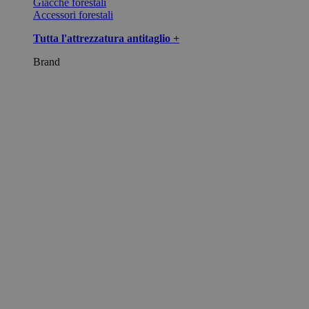
Giacche forestali
Accessori forestali
Tutta l'attrezzatura antitaglio +
Brand