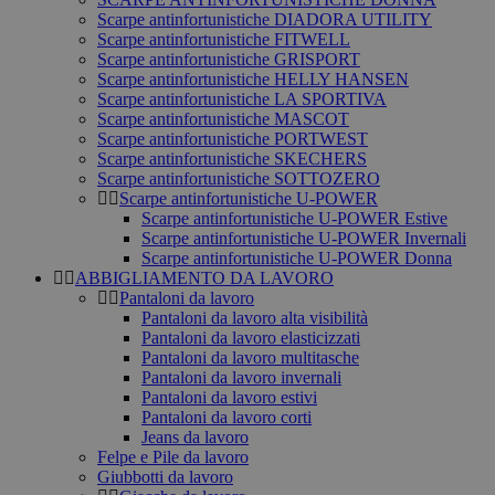
Scarpe antinfortunistiche DIADORA UTILITY
Scarpe antinfortunistiche FITWELL
Scarpe antinfortunistiche GRISPORT
Scarpe antinfortunistiche HELLY HANSEN
Scarpe antinfortunistiche LA SPORTIVA
Scarpe antinfortunistiche MASCOT
Scarpe antinfortunistiche PORTWEST
Scarpe antinfortunistiche SKECHERS
Scarpe antinfortunistiche SOTTOZERO
Scarpe antinfortunistiche U-POWER
Scarpe antinfortunistiche U-POWER Estive
Scarpe antinfortunistiche U-POWER Invernali
Scarpe antinfortunistiche U-POWER Donna
ABBIGLIAMENTO DA LAVORO
Pantaloni da lavoro
Pantaloni da lavoro alta visibilità
Pantaloni da lavoro elasticizzati
Pantaloni da lavoro multitasche
Pantaloni da lavoro invernali
Pantaloni da lavoro estivi
Pantaloni da lavoro corti
Jeans da lavoro
Felpe e Pile da lavoro
Giubbotti da lavoro