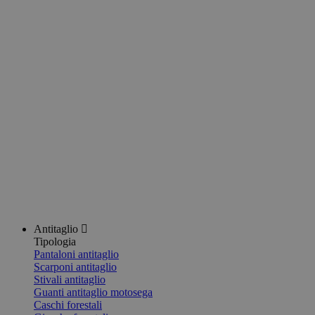
Antitaglio
Tipologia
Pantaloni antitaglio
Scarponi antitaglio
Stivali antitaglio
Guanti antitaglio motosega
Caschi forestali