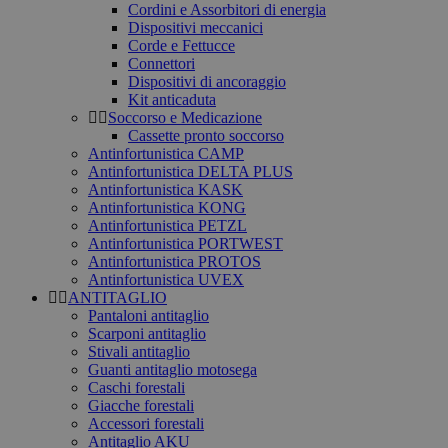
Cordini e Assorbitori di energia
Dispositivi meccanici
Corde e Fettucce
Connettori
Dispositivi di ancoraggio
Kit anticaduta
Soccorso e Medicazione
Cassette pronto soccorso
Antinfortunistica CAMP
Antinfortunistica DELTA PLUS
Antinfortunistica KASK
Antinfortunistica KONG
Antinfortunistica PETZL
Antinfortunistica PORTWEST
Antinfortunistica PROTOS
Antinfortunistica UVEX
ANTITAGLIO
Pantaloni antitaglio
Scarponi antitaglio
Stivali antitaglio
Guanti antitaglio motosega
Caschi forestali
Giacche forestali
Accessori forestali
Antitaglio AKU