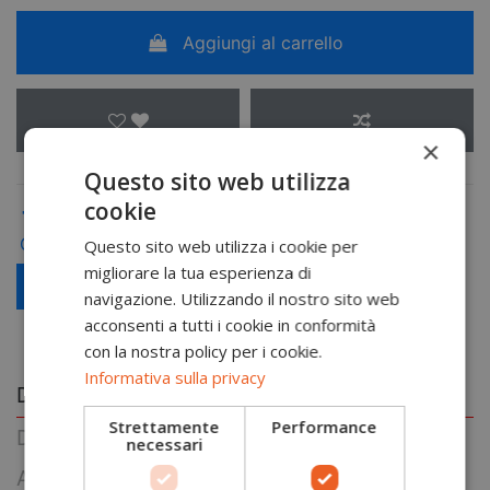
Aggiungi al carrello
×
Questo sito web utilizza
cookie
GL16
Questo sito web utilizza i cookie per
migliorare la tua esperienza di
Scopri le offerte riservate alle aziende
navigazione. Utilizzando il nostro sito web
acconsenti a tutti i cookie in conformità
con la nostra policy per i cookie.
Informativa sulla privacy
Descrizione
Strettamente
Performance
Dettagli prodotto
necessari
About Portwest