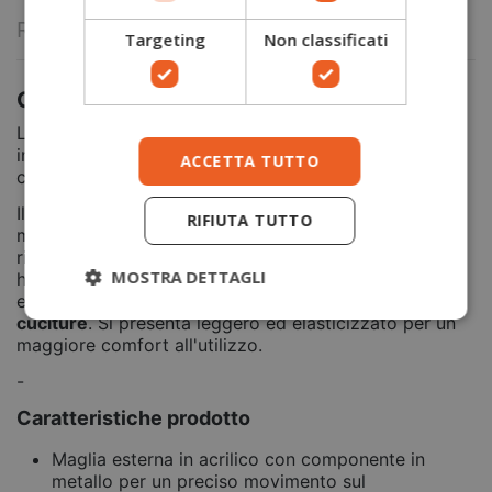
Reviews
(0)
Targeting
Non classificati
Guanti in maglia resistenti e touchscreen
La
collezione Accessori
è caratterizzata da uno stile
in pile maglia con fodere Insulatex Pro per il massimo
ACCETTA TUTTO
comfort nelle stagioni più fredde.
Il rivestimento in nitrile dei
guanti Flexo Grip
offre una
RIFIUTA TUTTO
maggiore
resistenza all'abrasione
. Ideali per
riparazione auto, costruzioni ed altri settori. La fodera
MOSTRA DETTAGLI
ha un
calibro di 13
ed è costruita per garantire durata
ed un fit perfetto, inoltre
è traspirante e non ha
cuciture
. Si presenta leggero ed elasticizzato per un
maggiore comfort all'utilizzo.
-
Caratteristiche prodotto
Maglia esterna in acrilico con componente in
metallo per un preciso movimento sul