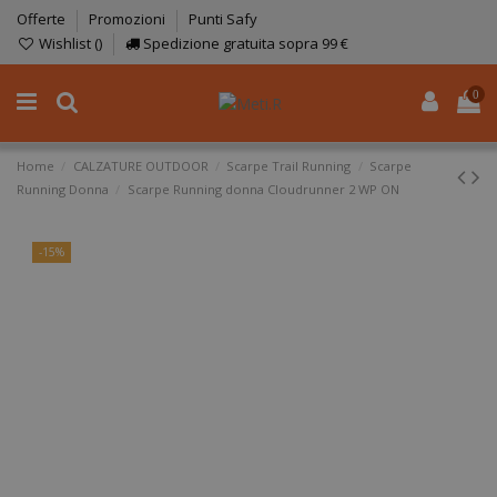
Offerte
Promozioni
Punti Safy
Wishlist (
)
Spedizione gratuita sopra 99 €
0
Home
CALZATURE OUTDOOR
Scarpe Trail Running
Scarpe
Running Donna
Scarpe Running donna Cloudrunner 2 WP ON
-15%