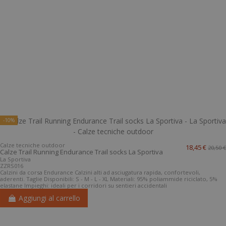
-10%
Calze tecniche outdoor
18,45 €
20,50 €
Calze Trail Running Endurance Trail socks La Sportiva
La Sportiva
ZZRS016
Calzini da corsa Endurance Calzini alti ad asciugatura rapida, confortevoli,
aderenti. Taglie Disponibili: S - M - L - XL Materiali: 95% poliammide riciclato, 5%
elastane Impieghi: ideali per i corridori su sentieri accidentali
Aggiungi al carrello