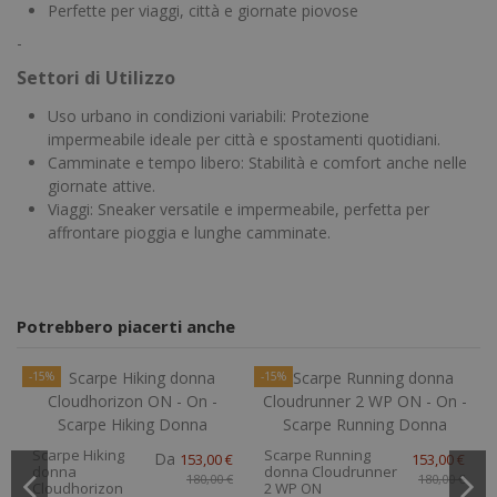
Perfette per viaggi, città e giornate piovose
-
Settori di Utilizzo
Uso urbano in condizioni variabili: Protezione
impermeabile ideale per città e spostamenti quotidiani.
Camminate e tempo libero: Stabilità e comfort anche nelle
giornate attive.
Viaggi: Sneaker versatile e impermeabile, perfetta per
affrontare pioggia e lunghe camminate.
Potrebbero piacerti anche
-15%
-15%
Scarpe Hiking
Scarpe Running
Da
153,00 €
153,00 €
donna
donna Cloudrunner
180,00 €
180,00 €
Cloudhorizon
2 WP ON