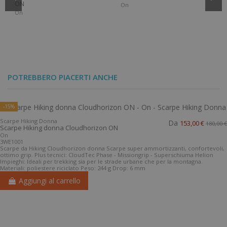
ON
On
On
-20%
-10%
-15%
-10%
POTREBBERO PIACERTI ANCHE
Scarpe Lifestyle
Scarpe Trail
128,00 €
153,00 €
donna Cloud X 4 ON
Running donna
Calze Trail Running
Calze Trail Running
160,00 €
180,00 €
18,45 €
18,45 €
Cloudvista 2 WP ON
On
Sprint Trail Socks La
Endurance Trail
20,50 €
20,50 €
On
-15%
Sportiva
socks La Sportiva
La Sportiva
La Sportiva
Scarpe Hiking Donna
Da
153,00 €
180,00 €
Scarpe Hiking donna Cloudhorizon ON
On
3WE1001
Scarpe da Hiking Cloudhorizon donna Scarpe super ammortizzanti, confortevoli,
ottimo grip. Plus tecnici: CloudTec Phase - Missiongrip - Superschiuma Helion
Impieghi: Ideali per trekking sia per le strade urbane che per la montagna.
Materiali: poliestere riciclato Peso: 244 g Drop: 6 mm
Aggiungi al carrello