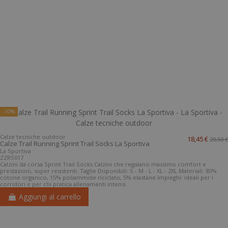
-10%
Calze tecniche outdoor
18,45 €
20,50 €
Calze Trail Running Sprint Trail Socks La Sportiva
La Sportiva
ZZRS017
Calzini da corsa Sprint Trail Socks Calzini che regalano massimo comfort e
prestazioni, super resistenti. Taglie Disponibili: S - M - L - XL - 2XL Materiali: 80%
cotone organico, 15% poliammide riciclato, 5% elastane Impieghi: ideali per i
corridori e per chi pratica allenamenti intensi.
Aggiungi al carrello