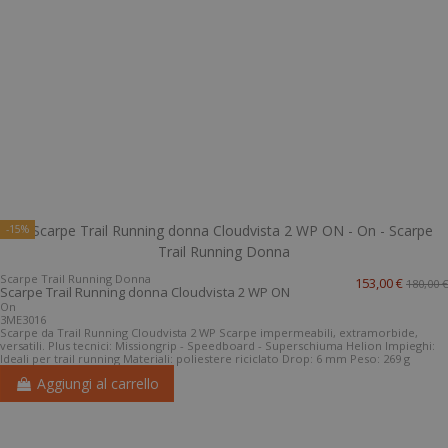
-15%
Scarpe Trail Running Donna
153,00 €
180,00 €
Scarpe Trail Running donna Cloudvista 2 WP ON
On
3ME3016
Scarpe da Trail Running Cloudvista 2 WP Scarpe impermeabili, extramorbide,
versatili. Plus tecnici: Missiongrip - Speedboard - Superschiuma Helion Impieghi:
Ideali per trail running Materiali: poliestere riciclato Drop: 6 mm Peso: 269 g
Aggiungi al carrello