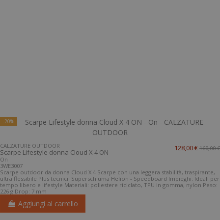
-20%
CALZATURE OUTDOOR
128,00 €
160,00 €
Scarpe Lifestyle donna Cloud X 4 ON
On
3WE3007
Scarpe outdoor da donna Cloud X 4 Scarpe con una leggera stabilità, traspirante,
ultra flessibile Plus tecnici: Superschiuma Helion - Speedboard Impieghi: Ideali per
tempo libero e lifestyle Materiali: poliestere riciclato, TPU in gomma, nylon Peso:
226 g Drop: 7 mm
Aggiungi al carrello