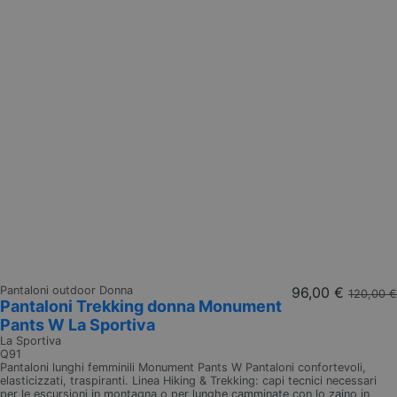
Pantaloni outdoor Donna
96,00 €
120,00 €
Pantaloni Trekking donna Monument
Pants W La Sportiva
La Sportiva
Q91
Pantaloni lunghi femminili Monument Pants W Pantaloni confortevoli,
elasticizzati, traspiranti. Linea Hiking & Trekking: capi tecnici necessari
per le escursioni in montagna o per lunghe camminate con lo zaino in