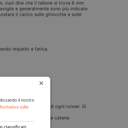
, vuol dire che il tallone si trova 6 mm
caviglie e generalmente sono più indicate
stare il carico sulle ginocchia e sulle
endo impatto e fatica.
×
ilizzando il nostro
atta al modo di correre di ogni runner. Si
formativa sulla
o combinate nelle stesse catene
mminare su un cuscino.
 classificati