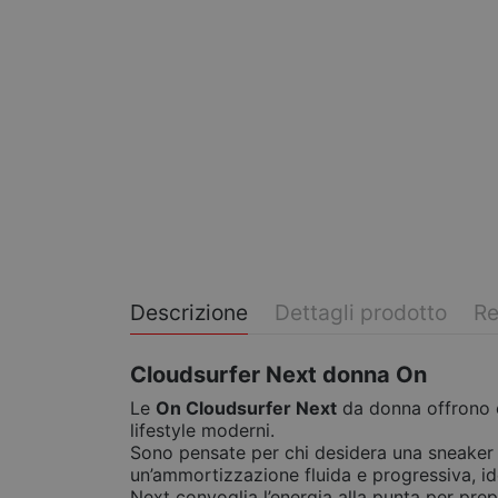
Descrizione
Dettagli prodotto
Re
Cloudsurfer Next donna On
Le
On Cloudsurfer Next
da donna offrono c
lifestyle moderni.
Sono pensate per chi desidera una sneaker 
un’ammortizzazione fluida e progressiva, i
Next convoglia l’energia alla punta per pre