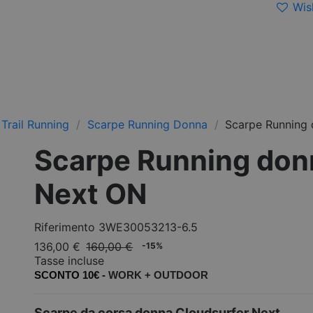
Wish
Trail Running
Scarpe Running Donna
Scarpe Running 
Scarpe Running don
Next ON
Riferimento
3WE30053213-6.5
136,00 €
160,00 €
-15%
Tasse incluse
SCONTO 10€ -
WORK +
OUTDOOR
Scarpe da corsa donna Cloudsurfer Next