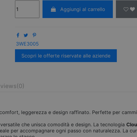
Aggiungi al carrello
3WE3005
Scopri le offerte riservate alle aziende
views
(0)
omfort, leggerezza e design raffinato. Perfette per cammi
versatile che unisca comodità e design. La tecnologia
Clo
deale per accompagnare ogni passo con naturalezza. La cur
parare lo stacco