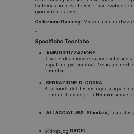
La tomaia in mesh tecnico, realizzata con ma
giornate più attive.
Collezione Running:
Massima ammortizzazio
-
Specifiche Tecniche
AMMORTIZZAZIONE
:
Il livello di ammortizzazione influisce
impatto e più comfort. Meno ammortizza
è
media
.
SENSAZIONE
DI
CORSA
:
A seconda del design, ogni scarpa On re
rientra nella categoria
Neutra
: segue la
ALLACCIATURA
:
Standard
, lacci clas
DROP: