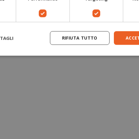
Guanti antitaglio motosega
Giacche forestali
TAGLI
RIFIUTA TUTTO
ACCE