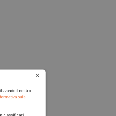
×
ilizzando il nostro
formativa sulla
 classificati