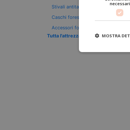
necessari
Stivali antitaglio
Caschi forestali
Accessori forestali
MOSTRA DET
Tutta l'attrezzatura antitaglio +