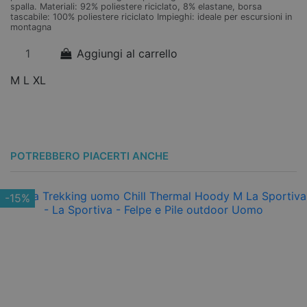
spalla. Materiali: 92% poliestere riciclato, 8% elastane, borsa
l'
tascabile: 100% poliestere riciclato Impieghi: ideale per escursioni in
sa
montagna
l’
g/
Aggiungi al carrello
M
L
XL
M
POTREBBERO PIACERTI ANCHE
-15%