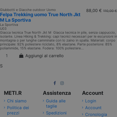
Giubbotti e Giacche outdoor Uomo
88,00 €
110,00 €
Felpa Trekking uomo True North Jkt
M La Sportiva
La Sportiva
U03
Giacca tecnica True North Jkt M Giacca tecnica in pile, senza cappuccio,
isolante. Linea Hiking & Trekking: capi tecnici necessari per le escursioni in
montagna o per lunghe camminate con lo zaino in spalla. Materiali: corpo
principale: 92% poliestere riciclato, 8% elastane. Parte posteriore: 85%
poliammide, 15% elastane. Fodera: 100% poliestere...
Aggiungi al carrello
S
METI.R
Assistenza
Account
Chi siamo
Guida alle
Login
taglie
Politica dei
Account
prezzi
Spedizioni
Cronologia