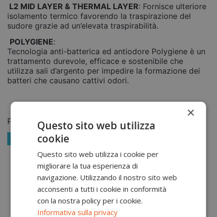
L2 MID LAYER & THERMAL LAYER
: Fornisce ulteriore
isolamento termico favorendo la traspirazione del
sudore grazie ad un’elevata traspirabilità.
POLYGIENE
:
Tecnologia anti-batterica ed antiodore Polygiene è un
trattamento durevole, efficace e sostenibile che
utilizza sali d’argento per impedire la formazione dei
batteri che causano cattivi odori.
×
Potrebbero piacerti anche
Questo sito web utilizza
cookie
-15%
Questo sito web utilizza i cookie per
migliorare la tua esperienza di
navigazione. Utilizzando il nostro sito web
acconsenti a tutti i cookie in conformità
con la nostra policy per i cookie.
Informativa sulla privacy