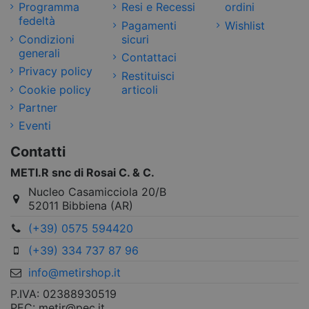
Programma
Resi e Recessi
ordini
fedeltà
Pagamenti
Wishlist
Condizioni
sicuri
generali
Contattaci
Privacy policy
Restituisci
Cookie policy
articoli
Partner
Eventi
Contatti
METI.R snc di Rosai C. & C.
Nucleo Casamicciola 20/B
52011 Bibbiena (AR)
(+39) 0575 594420
(+39) 334 737 87 96
info@metirshop.it
P.IVA: 02388930519
PEC: metir@pec.it