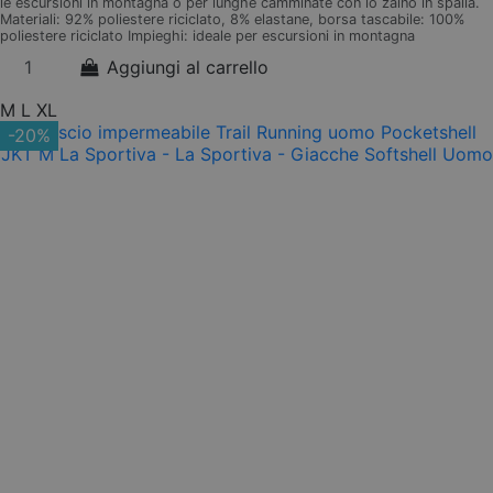
le escursioni in montagna o per lunghe camminate con lo zaino in spalla.
Materiali: 92% poliestere riciclato, 8% elastane, borsa tascabile: 100%
poliestere riciclato Impieghi: ideale per escursioni in montagna
Aggiungi al carrello
M
L
XL
-20%