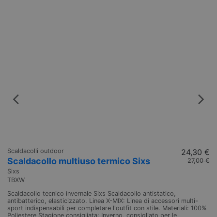
Scaldacolli outdoor
24,30 €
Scaldacollo multiuso termico Sixs
27,00 €
Sixs
TBXW
Scaldacollo tecnico invernale Sixs Scaldacollo antistatico,
antibatterico, elasticizzato. Linea X-MIX: Linea di accessori multi-
sport indispensabili per completare l'outfit con stile. Materiali: 100%
Poliestere Stagione consigliata: Inverno, consigliato per le