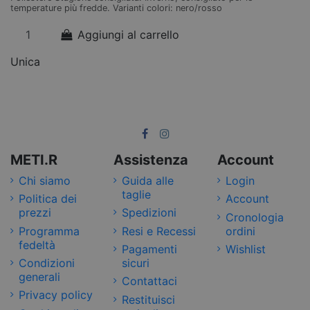
temperature più fredde. Varianti colori: nero/rosso
Aggiungi al carrello
Unica
METI.R
Assistenza
Account
Chi siamo
Guida alle
Login
taglie
Politica dei
Account
prezzi
Spedizioni
Cronologia
Programma
Resi e Recessi
ordini
fedeltà
Pagamenti
Wishlist
Condizioni
sicuri
generali
Contattaci
Privacy policy
Restituisci