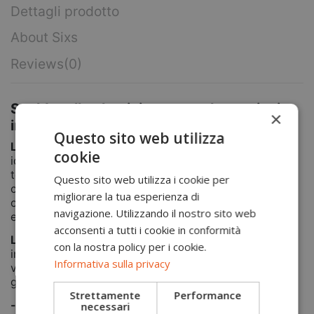
Dettagli prodotto
About Sixs
Reviews
(0)
Scaldacollo elasticizzato per le stagioni
×
invernali Sixs
Questo sito web utilizza
Lo scaldacollo TBXW della Sixs
è uno scaldacollo
cookie
ideale per l'inverno. Multiuso, versatile in tessuto
tecnico, che protegge dal freddo lasciando traspirare
Questo sito web utilizza i cookie per
comunque la pelle. Il tessuto è elasticizzato per un
migliorare la tua esperienza di
ottimo comfort, antibatterico e termoregolante. Può
navigazione. Utilizzando il nostro sito web
essere utilizzato anche come fascia per capelli.
acconsenti a tutti i cookie in conformità
Linea X-Mix:
Linea di accessori tecnici multi-sport
con la nostra policy per i cookie.
indispensabili per completare l'outfit. La tecnologia
Informativa sulla privacy
viene riproposta con diverse formulazioni per
garantire sempre di più qualità ed efficienza.
Strettamente
Performance
-
necessari