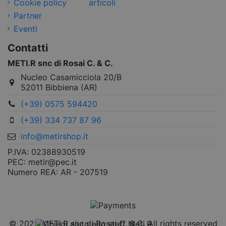
Cookie policy
articoli
Partner
Eventi
Contatti
METI.R snc di Rosai C. & C.
Nucleo Casamicciola 20/B
52011 Bibbiena (AR)
(+39) 0575 594420
(+39) 334 737 87 96
info@metirshop.it
P.IVA: 02388930519
PEC: metir@pec.it
Numero REA: AR - 207519
© 2025 METI.R snc di Rosai C. & C. All rights reserved