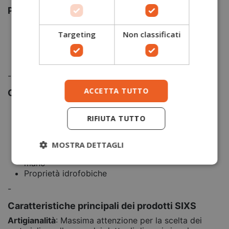
Performance
Tessuto elasticizzato
Targeting
Non classificati
Tessuto antistatico
Antivento e gestione del sudore
Asciugatura rapida e ottima traspirazione
-
ACCETTA TUTTO
Caratteristiche Tecniche
Scaldacollo invernale multifunzionale
RIFIUTA TUTTO
Protegge dal freddo lasciando respirare la pelle
Può essere utilizzato anche come fascia per
capelli
MOSTRA DETTAGLI
Pratico e comodo da tenere sempre a portata di
mano
Proprietà idrofobiche
-
Caratteristiche principali dei prodotti SIXS
Artigianalità
: Massima attenzione per la scelta dei