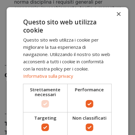
norma disciplina i requisiti generali per
ergonomia, invecchiamento, taglie e marcatura
×
degli indumenti di protezione
Regolamento Reach
: Regolamento europeo che
Questo sito web utilizza
vieta, nei processi di tintura e finissaggio
cookie
industriale tessile, l’utilizzo di sostanze chimiche
dannose per la salute umana e per l’ambiente
Questo sito web utilizza i cookie per
Marcatura CE
: Il simbolo che garantisce la
migliorare la tua esperienza di
conformità del capo alla direttiva europea sui
navigazione. Utilizzando il nostro sito web
DPI 89/686/CEE
acconsenti a tutti i cookie in conformità
-
con la nostra policy per i cookie.
Caratteristiche prodotto
Informativa sulla privacy
Vestibilità e un comfort assoluto pari a una
Strettamente
Performance
seconda pelle
necessari
Anallergico, ideale per le pelli più sensibili
Resistenza all’usura e alla trazione
-
Targeting
Non classificati
Tecnologie particolari
Tecnologie ANATOMICHE