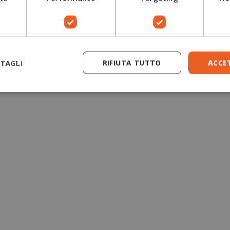
Guanti antitaglio motosega
Giacche forestali
TAGLI
RIFIUTA TUTTO
ACCE