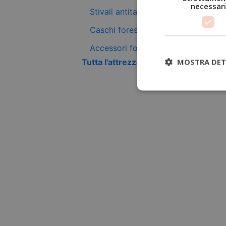
necessari
Stivali antitaglio
Caschi forestali
Accessori forestali
MOSTRA DET
Tutta l'attrezzatura antitaglio +