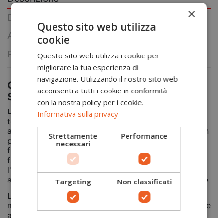
×
Dettagli prodotto
Questo sito web utilizza
About Sixs
cookie
Reviews
(0)
Questo sito web utilizza i cookie per
migliorare la tua esperienza di
navigazione. Utilizzando il nostro sito web
Calze tecniche mid per tutte le stagioni
acconsenti a tutti i cookie in conformità
Sixs
con la nostra policy per i cookie.
Le calze NO-ON Tech della Sixs
sono calze intime
Informativa sulla privacy
tecniche, con un'altezza mid di 23 cm e un'ottima
ammortizzazione. Sono prive di cucitura senza nessun
Strettamente
Performance
punto di pressione Inserti in spugna 3D sul collo e sul
necessari
fianco del piede che aiutano la circolazione e
favoriscono il comfort. Inoltre favoriscono
l'aerodinamicità e migliorano le prestazioni sportive,
aiutando la circolazione e aumentando l’ossigenazione.
Targeting
Non classificati
Linea Socks:
Prodotti multisport pensati per ciclismo,
motociclismo e attività all'aria aperta. Qualità, design e
attenzione ai dettagli rendono ogni paio di calzini una