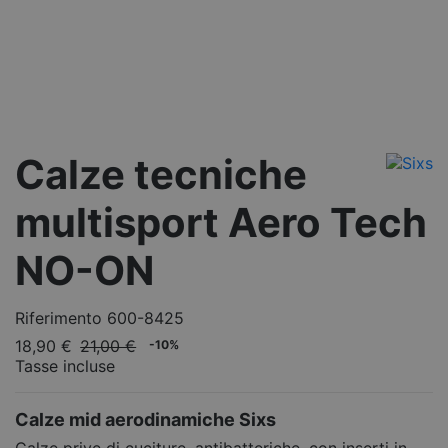
Calze tecniche
multisport Aero Tech
NO-ON
Riferimento
600-8425
18,90 €
21,00 €
-10%
Tasse incluse
Calze mid aerodinamiche Sixs
Calze prive di cuciture, antibatteriche, con inserti in