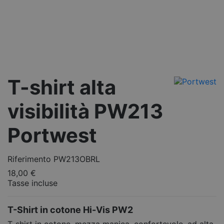
T-shirt alta
visibilità PW213
Portwest
Riferimento
PW213OBRL
18,00 €
Tasse incluse
T-Shirt in cotone Hi-Vis PW2
T-shirt in cotone, mezza manica, confortevole, ad alta