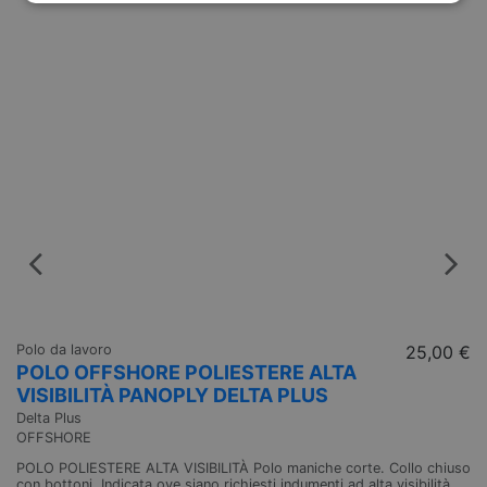
S
Pa
Cl
l'
Li
im
vi
X
Polo da lavoro
25,00 €
POLO OFFSHORE POLIESTERE ALTA
VISIBILITÀ PANOPLY DELTA PLUS
Delta Plus
OFFSHORE
POLO POLIESTERE ALTA VISIBILITÀ Polo maniche corte. Collo chiuso
con bottoni. Indicata ove siano richiesti indumenti ad alta visibilità.