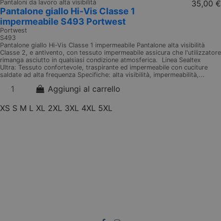
Pantaloni da lavoro alta visibilità
35,00 €
Pantalone giallo Hi-Vis Classe 1
impermeabile S493 Portwest
Portwest
S493
Pantalone giallo Hi-Vis Classe 1 impermeabile Pantalone alta visibilità
Classe 2, e antivento, con tessuto impermeabile assicura che l'utilizzatore
rimanga asciutto in qualsiasi condizione atmosferica. Linea Sealtex
Ultra: Tessuto confortevole, traspirante ed impermeabile con cuciture
saldate ad alta frequenza Specifiche: alta visibilità, impermeabilità,...
Aggiungi al carrello
XS
S
M
L
XL
2XL
3XL
4XL
5XL