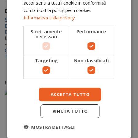
-
acconsenti a tutti i cookie in conformità
con la nostra policy per i cookie.
Documentazione
Informativa sulla privacy
Scheda tecnica
Dichiarazione di conformità (EU)
Strettamente
Performance
Dichiarazione di conformità (UK)
necessari
Usersheets
-
2USP
Certificato EN (EU)
Tabella taglie
Targeting
Non classificati
Potrebbero piacerti anche
ACCETTA TUTTO
RIFIUTA TUTTO
Pa
P
MOSTRA DETTAGLI
i
Po