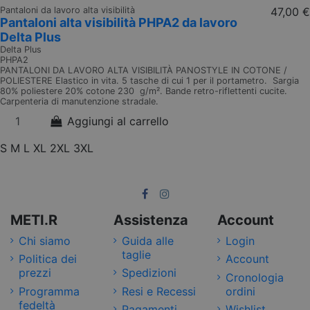
Pantaloni da lavoro alta visibilità
47,00 €
Pantaloni alta visibilità PHPA2 da lavoro
Delta Plus
Delta Plus
PHPA2
PANTALONI DA LAVORO ALTA VISIBILITÀ PANOSTYLE IN COTONE /
POLIESTERE Elastico in vita. 5 tasche di cui 1 per il portametro. Sargia
80% poliestere 20% cotone 230 g/m². Bande retro-riflettenti cucite.
Carpenteria di manutenzione stradale.
Aggiungi al carrello
S
M
L
XL
2XL
3XL
METI.R
Assistenza
Account
Chi siamo
Guida alle
Login
taglie
Politica dei
Account
prezzi
Spedizioni
Cronologia
Programma
Resi e Recessi
ordini
fedeltà
Pagamenti
Wishlist