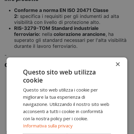
Conforme a norma EN ISO 20471 Classe
2:
specifica i requisiti per gli indumenti ad alta
visibilità con livello di protezione alto.
RIS-3279-TOM Standard industriale
ferroviario:
nella
colorazione arancione
, ha
superato gli standard necessari per l'alta visibilità
durante il lavoro ferroviario.
-
×
Caratteristiche prodotto
Questo sito web utilizza
Tessuto traspirante e contro l'umidità per
cookie
mantenere il corpo caldo e all'asciutto
Ideale per abbigliamento aziendale e
Questo sito web utilizza i cookie per
personalizzazione
migliorare la tua esperienza di
Design superiore con colletto in contrasto con
navigazione. Utilizzando il nostro sito web
piping
acconsenti a tutti i cookie in conformità
Cuciture in contrasto
Vestibilità slim per un comfort eccezionale
con la nostra policy per i cookie.
Banda riflettente segmentata termosaldata per
Informativa sulla privacy
una maggiore visibilità