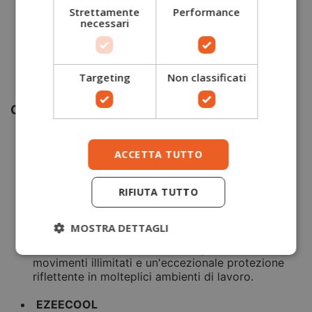
Cucitura nastrata del colletto per un comfort
Strettamente
Performance
extra
necessari
Anello radio per facilitare l'aggancio di una radio
Tessuto classificato 40+ UPF per bloccare il 98%
dei raggi UV
Certificato EN ISO 20471 per oltre 50 lavaggi
Targeting
Non classificati
Certificato CE
Caratteristiche tessuto
COTTON COMFORT
Tessuto in maglia morbido e ricco di cotone,
ACCETTA TUTTO
realizzato dai nostri stabilimenti con l'obbiettivo
di garantire comfort. Il cotone lavorato in maglia
RIFIUTA TUTTO
è a contatto con la pelle per garantire comfort e
traspirabilità.
MOSTRA DETTAGLI
HIVISTEX PRO
I nastri ad alta visibilità dal design curato offrono
movimenti illimitati e un'eccezionale protezione
riflettente in molteplici ambienti di lavoro.
EZEECOOL