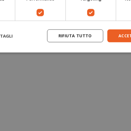
Guanti antitaglio motosega
Giacche forestali
TAGLI
RIFIUTA TUTTO
ACCE