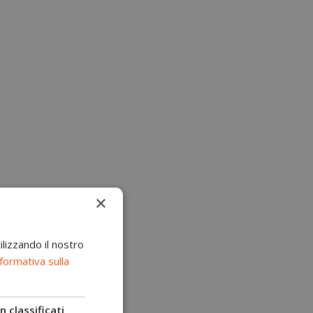
×
ilizzando il nostro
formativa sulla
 classificati