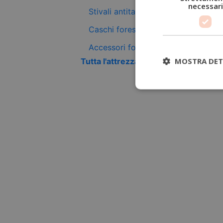
necessari
Stivali antitaglio
Caschi forestali
Accessori forestali
MOSTRA DET
Tutta l'attrezzatura antitaglio +