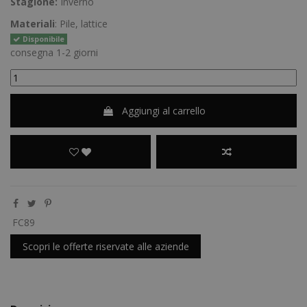
Stagione:
Inverno
Materiali
: Pile, lattice
Disponibile
consegna 1-2 giorni
Aggiungi al carrello
FC89
Scopri le offerte riservate alle aziende