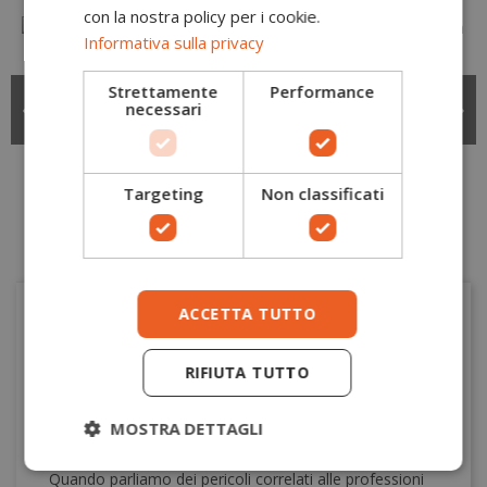
con la nostra policy per i cookie.
Informativa sulla privacy
Strettamente
Performance
Soletta memory foam
Soletta traspirante
5,00 €
5,00 €
necessari
FC87 Portwest
Actifresh FC86
Portwest
Portwest
Portwest
Targeting
Non classificati
ACCETTA TUTTO
ARTICOLI CORRELATI
RIFIUTA TUTTO
ABBIGLIAMENTO DA LAVORO PORTWEST PER
TEMPERATURE ESTREME
MOSTRA DETTAGLI
6045
visualizzazioni
1444
È piaciuto
Quando parliamo dei pericoli correlati alle professioni