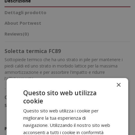
Descrizione
Dettagli prodotto
About Portwest
Reviews
(0)
Soletta termica FC89
Sottopiede termico che ha uno strato in pile per mantenere i
piedi caldi ed uno strato in morbido lattice per la massima
ammortizzazione e per assorbire l'impatto e ridurre
l'affaticamento.
×
-
Questo sito web utilizza
Composizione tessuto
cookie
Suola:
Pile, lattice
Questo sito web utilizza i cookie per
migliorare la tua esperienza di
navigazione. Utilizzando il nostro sito web
Potrebbero piacerti anche
acconsenti a tutti i cookie in conformità