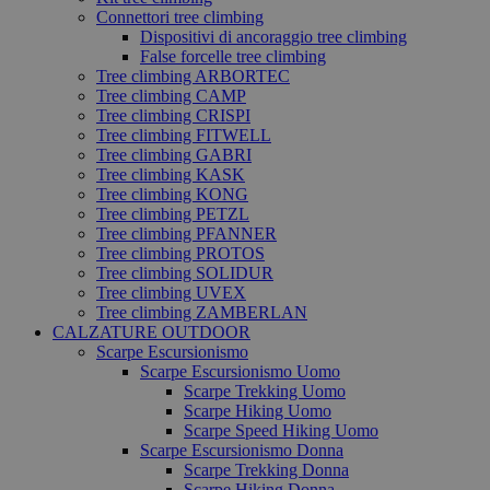
Connettori tree climbing
Dispositivi di ancoraggio tree climbing
False forcelle tree climbing
Tree climbing ARBORTEC
Tree climbing CAMP
Tree climbing CRISPI
Tree climbing FITWELL
Tree climbing GABRI
Tree climbing KASK
Tree climbing KONG
Tree climbing PETZL
Tree climbing PFANNER
Tree climbing PROTOS
Tree climbing SOLIDUR
Tree climbing UVEX
Tree climbing ZAMBERLAN
CALZATURE OUTDOOR
Scarpe Escursionismo
Scarpe Escursionismo Uomo
Scarpe Trekking Uomo
Scarpe Hiking Uomo
Scarpe Speed Hiking Uomo
Scarpe Escursionismo Donna
Scarpe Trekking Donna
Scarpe Hiking Donna