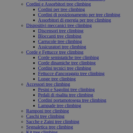
Cordini e Assorbitori tree climbing
Cordini per tree climbing
Cordini di posizionamento per tree climbing
Assorbitori di energia per tree climbing
Dispositivi meccanici tree climbing
Discensori tree climbing
Bloccanti tree climbing
Carrucole tree climbing
Assicuratori tree climbing
Corde e Fettucce tree climbing
Corde semistatiche tree climbing
Corde dinamiche tree climbing
Cordini tecnici tree climbing
Fettucce d'ancoraggio tree climbing
Longe tree climbing
Accessori tree climbing
Pesini e Sagolini tree climbing
Pedali di risalita tree climbing
Cordini portamotosega tree climbing
Lampade tree climbing
Ramponi tree climbing
Caschi tree climbing
Sacche e Zaini tree climbing
Segnaletica tree climbing
Kit tree climbing