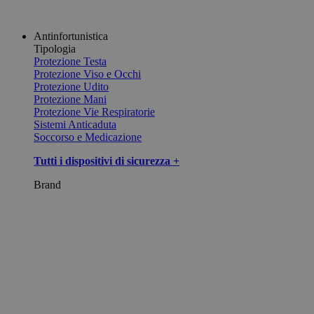
Antinfortunistica
Tipologia
Protezione Testa
Protezione Viso e Occhi
Protezione Udito
Protezione Mani
Protezione Vie Respiratorie
Sistemi Anticaduta
Soccorso e Medicazione
Tutti i dispositivi di sicurezza +
Brand