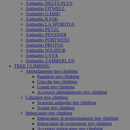
Antitaglio DELTA PLUS
Antitaglio FITWELL
Antitaglio GABRI
Antitaglio KASK
Antitaglio LA SPORTIVA
Antitaglio PETZL
Antitaglio PFANNER
Antitaglio PORTWEST
Antitaglio PROTOS
Antitaglio SOLIDUR
Antitaglio UVEX
Antitaglio ZAMBERLAN
TREE CLIMBING
Abbigliamento tree climbing
Pantaloni tree climbing
Giacche tree climbing
Guanti tree climbing
Accessori abbigliamento tree climbing
Calzature tree climbing
Scarponi antitaglio tree climbing
Scarpe tree climbing
Imbracature tree climbing
Imbracature di posizionamento tree climbing
Imbracature di sospensione tree climbing
Accessori imbracature tree climbing