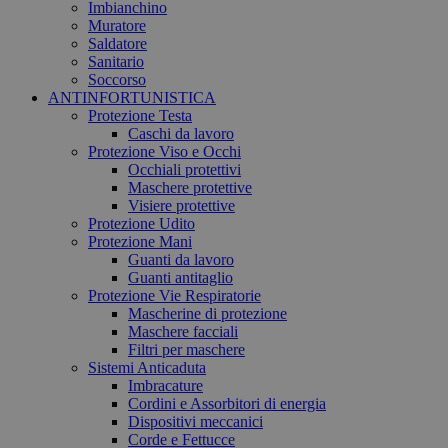
Imbianchino
Muratore
Saldatore
Sanitario
Soccorso
ANTINFORTUNISTICA
Protezione Testa
Caschi da lavoro
Protezione Viso e Occhi
Occhiali protettivi
Maschere protettive
Visiere protettive
Protezione Udito
Protezione Mani
Guanti da lavoro
Guanti antitaglio
Protezione Vie Respiratorie
Mascherine di protezione
Maschere facciali
Filtri per maschere
Sistemi Anticaduta
Imbracature
Cordini e Assorbitori di energia
Dispositivi meccanici
Corde e Fettucce