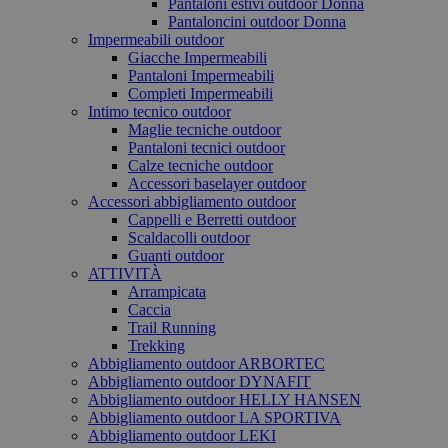
Pantaloni estivi outdoor Donna
Pantaloncini outdoor Donna
Impermeabili outdoor
Giacche Impermeabili
Pantaloni Impermeabili
Completi Impermeabili
Intimo tecnico outdoor
Maglie tecniche outdoor
Pantaloni tecnici outdoor
Calze tecniche outdoor
Accessori baselayer outdoor
Accessori abbigliamento outdoor
Cappelli e Berretti outdoor
Scaldacolli outdoor
Guanti outdoor
ATTIVITÀ
Arrampicata
Caccia
Trail Running
Trekking
Abbigliamento outdoor ARBORTEC
Abbigliamento outdoor DYNAFIT
Abbigliamento outdoor HELLY HANSEN
Abbigliamento outdoor LA SPORTIVA
Abbigliamento outdoor LEKI