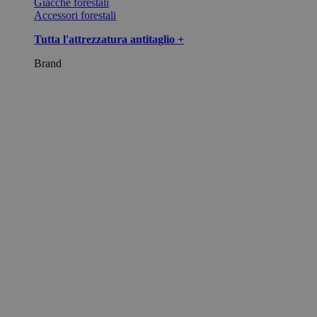
Giacche forestali
Accessori forestali
Tutta l'attrezzatura antitaglio +
Brand