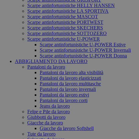
Scarpe antinfortunistiche HELLY HANSEN
Scarpe antinfortunistiche LA SPORTIVA
Scarpe antinfortunistiche MASCOT
Scarpe antinfortunistiche PORTWEST
Scarpe antinfortunistiche SKECHERS
Scarpe antinfortunistiche SOTTOZERO
Scarpe antinfortunistiche U-POWER
Scarpe antinfortunistiche U-POWER Estive
Scarpe antinfortunistiche U-POWER Invernali
Scarpe antinfortunistiche U-POWER Donna
ABBIGLIAMENTO DA LAVORO
Pantaloni da lavoro
Pantaloni da lavoro alta visibilità
Pantaloni da lavoro elasticizzati
Pantaloni da lavoro multitasche
Pantaloni da lavoro invernali
Pantaloni da lavoro estivi
Pantaloni da lavoro corti
Jeans da lavoro
Felpe e Pile da lavoro
Giubbotti da lavoro
Giacche da lavoro
Giacche da lavoro Softshell
Tute da lavoro