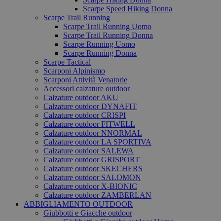
Scarpe Speed Hiking Donna
Scarpe Trail Running
Scarpe Trail Running Uomo
Scarpe Trail Running Donna
Scarpe Running Uomo
Scarpe Running Donna
Scarpe Tactical
Scarponi Alpinismo
Scarponi Attività Venatorie
Accessori calzature outdoor
Calzature outdoor AKU
Calzature outdoor DYNAFIT
Calzature outdoor CRISPI
Calzature outdoor FITWELL
Calzature outdoor NNORMAL
Calzature outdoor LA SPORTIVA
Calzature outdoor SALEWA
Calzature outdoor GRISPORT
Calzature outdoor SKECHERS
Calzature outdoor SALOMON
Calzature outdoor X-BIONIC
Calzature outdoor ZAMBERLAN
ABBIGLIAMENTO OUTDOOR
Giubbotti e Giacche outdoor