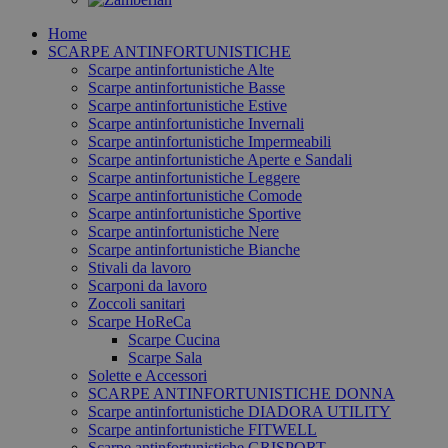
Home
SCARPE ANTINFORTUNISTICHE
Scarpe antinfortunistiche Alte
Scarpe antinfortunistiche Basse
Scarpe antinfortunistiche Estive
Scarpe antinfortunistiche Invernali
Scarpe antinfortunistiche Impermeabili
Scarpe antinfortunistiche Aperte e Sandali
Scarpe antinfortunistiche Leggere
Scarpe antinfortunistiche Comode
Scarpe antinfortunistiche Sportive
Scarpe antinfortunistiche Nere
Scarpe antinfortunistiche Bianche
Stivali da lavoro
Scarponi da lavoro
Zoccoli sanitari
Scarpe HoReCa
Scarpe Cucina
Scarpe Sala
Solette e Accessori
SCARPE ANTINFORTUNISTICHE DONNA
Scarpe antinfortunistiche DIADORA UTILITY
Scarpe antinfortunistiche FITWELL
Scarpe antinfortunistiche GRISPORT