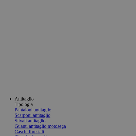
Antitaglio
Tipologia
Pantaloni antitaglio
Scarponi antitaglio
Stivali antitaglio
Guanti antitaglio motosega
Caschi forestali