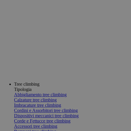
Tree climbing
Tipologia
Abbigliamento tree climbing
Calzature tree climbing
Imbracature tree climbing
Cordini e Assorbitori tree climbing
Dispositivi meccanici tree climbing
Corde e Fettucce tree climbing
Accessori tree climbing