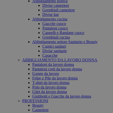
Abbigliamento horeca
Divise cameriere
Grembiuli cameriere
Divise bar
Abbigliamento cucina
Giacche cuoco
Pantaloni cuoco
Cappelli e Bandane cuoco
Grembiuli cucina
Abbigliamento settore Sanitario e Beauty
Camici sanitari
Divise sanitarie
Casacche
ABBIGLIAMENTO DA LAVORO DONNA
Pantaloni da lavoro donna
Pantaloni corti da lavoro donna
Gonne da lavoro
Felpe e Pile da lavoro donna
T-shirt da lavoro donna
Polo da lavoro donna
Gilet da lavoro donna
Giubbotti e Giacche da lavoro donna
PROFESSIONI
Beauty
Cameriere