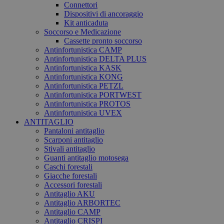
Connettori
Dispositivi di ancoraggio
Kit anticaduta
Soccorso e Medicazione
Cassette pronto soccorso
Antinfortunistica CAMP
Antinfortunistica DELTA PLUS
Antinfortunistica KASK
Antinfortunistica KONG
Antinfortunistica PETZL
Antinfortunistica PORTWEST
Antinfortunistica PROTOS
Antinfortunistica UVEX
ANTITAGLIO
Pantaloni antitaglio
Scarponi antitaglio
Stivali antitaglio
Guanti antitaglio motosega
Caschi forestali
Giacche forestali
Accessori forestali
Antitaglio AKU
Antitaglio ARBORTEC
Antitaglio CAMP
Antitaglio CRISPI