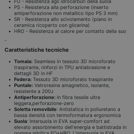
FO - Resistenza agli idrocarburi della suola
PS - Resistenza alla perforazione (inserto
antiperforazione non metallico tipo PS 3 mm)
SR - Resistenza allo scivolamento (piano in
ceramica ricoperto con glicerina)
HRO - Resistenza al calore per contatto della suo
-
Caratteristiche tecniche
Tomaia:
Seamless in tessuto 3D microforato
traspirante, rinforzi in TPU antiabrasione e
dettagli 3D in HF
Fodera:
Tessuto 3D microforato traspirante
Puntale:
Vetroresina amagnetico, isolante,
resistente a 200J
Antiperforazione:
In fibra tessile ultra
leggera,perforazione-zero
Soletta removibile
: Antistatica in poliuretano a
bassa densità con termoformatura ergonomica
Suola
: Intersuola in EVA super-comfort ad
elevato assorbimento dell'energia e battistrada in
gomma nitrilica FO+HRO. L'intersuola in EVA