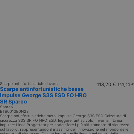
Scarpe antinfortunistiche Invernali
113,20 €
133,20 €
Scarpe antinfortunistiche basse
Impulse George S3S ESD FO HRO
SR Sparco
Sparco
BTB0013B0N23
Scarpe antinfortunistiche metal Impulse George S3S ESD Calzature di
sicurezza S3S SR FO HRO ESD, leggere, antiscivolo, invernali. Linea
Impulse: Linea Progettata per soddisfare i più alti standard di sicurezza
sul lavoro, rappresentando il massimo dell'innovazione nel mondo delle
calzature di sicurezza. Design ispirato nelle linee e nei colori dalla...