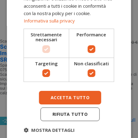
acconsenti a tutti i cookie in conformità
con la nostra policy per i cookie.
Informativa sulla privacy
Strettamente
Performance
necessari
Scarpe antinfortunistiche Basse
102,90 €
122,90 €
Scarpe antinfortunistiche basse
Impulse Luton S1PS ESD FO HRO
SR Sparco
Targeting
Non classificati
Sparco
07545S1NRGF
Scarpe antinfortunistiche metal free Impulse Luton S1PS ESD Calzature di
sicurezza S1PS SR FO HRO ESD traspiranti, estive, sportive. Linea
Impulse: Linea Progettata per soddisfare i più alti standard di sicurezza
sul lavoro, rappresentando il massimo dell'innovazione nel mondo delle
calzature di sicurezza. Design ispirato nelle linee e nei colori dalla...
ACCETTA TUTTO
Aggiungi al carrello
RIFIUTA TUTTO
-20,00 €
MOSTRA DETTAGLI