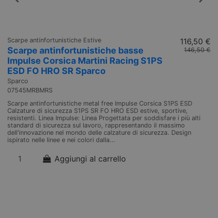
Scarpe antinfortunistiche Estive
116,50 €
Sc
Scarpe antinfortunistiche basse
S
146,50 €
Impulse Corsica Martini Racing S1PS
I
ESD FO HRO SR Sparco
H
Sparco
Sp
07545MRBMRS
B
Scarpe antinfortunistiche metal free Impulse Corsica S1PS ESD
Sc
Calzature di sicurezza S1PS SR FO HRO ESD estive, sportive,
Ca
resistenti. Linea Impulse: Linea Progettata per soddisfare i più alti
co
standard di sicurezza sul lavoro, rappresentando il massimo
st
dell'innovazione nel mondo delle calzature di sicurezza. Design
de
ispirato nelle linee e nei colori dalla...
is
Aggiungi al carrello