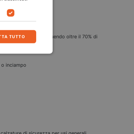
er l'utilizzatore restituendo oltre il 70% di
TTA TUTTO
o o inciampo
 calzature di sicurezza per usi generali.