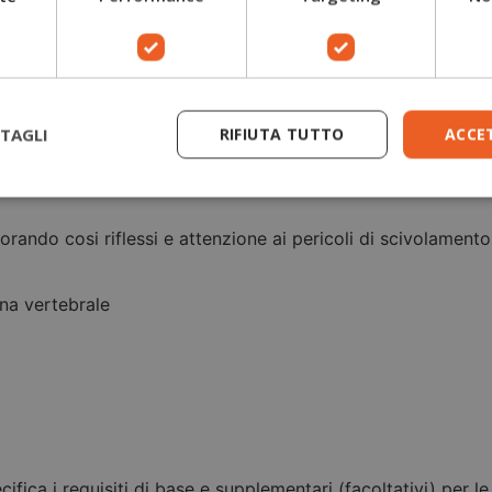
cnologie per suole e intersuole diminuendo le sollecitazioni p
TAGLI
RIFIUTA TUTTO
ACCE
orando cosi riflessi e attenzione ai pericoli di scivolament
nna vertebrale
fica i requisiti di base e supplementari (facoltativi) per le