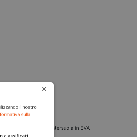
×
D in HF
ilizzando il nostro
formativa sulla
a nitrilica FO+HRO. L'intersuola in EVA
nto a fine giornata
 classificati