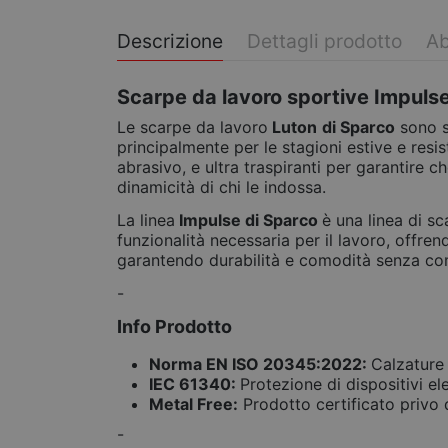
Descrizione
Dettagli prodotto
Ab
Scarpe da lavoro sportive Impuls
Le scarpe da lavoro
Luton
di Sparco
sono s
principalmente per le stagioni estive e resis
abrasivo, e ultra traspiranti per garantire c
dinamicità di chi le indossa.
La linea
Impulse di Sparco
è una linea di s
funzionalità necessaria per il lavoro, offren
garantendo durabilità e comodità senza c
-
Info Prodotto
Norma EN ISO 20345:2022:
Calzature 
IEC 61340:
Protezione di dispositivi el
Metal Free:
Prodotto certificato privo di
-