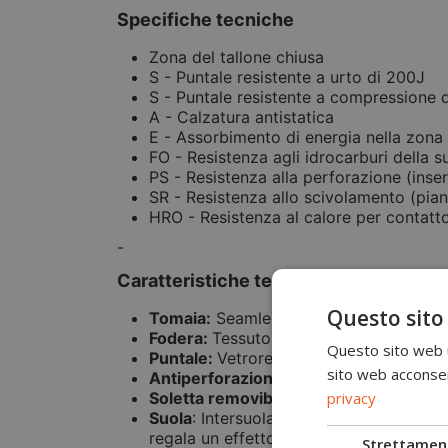
Specifiche tecniche
Zona del tallone chiusa
S - Puntale resistente a urto di 200J
S - Puntale resistente a compressione 
A - Calzatura antistatica
E - Assorbimento di energia nella zona 
FO - Resistenza agli idrocarburi della s
PS - Resistenza alla perforazione (ins
SR - Resistenza allo scivolamento (pian
HRO - Resistenza al calore per contatto
-
Caratteristiche tecniche
Questo sito
Tomaia:
Seamless in tessuto 3D microfor
Fodera:
Tessuto 3D microforato traspi
Questo sito web ut
Puntale:
Vetroresina amagnetico, isolan
sito web acconsent
Antiperforazione:
In fibra tessile ultr
privacy
Soletta removibile
: Antistatica in pol
Suola
: Intersuola in EVA super-comfort
regala un effetto ammortizzante, aliment
Strettamen