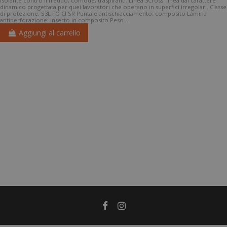
isolante contro il freddo, comode, traspiranti. Linea 3Cross: linea dal carattere
dinamico progettata per quei lavoratori che operano in superfici irregolari. Classe
di protezione: S3L FO CI SR Puntale antischiacciamento: composito Lamina
antiperforazione: inserto in composito Peso...
Aggiungi al carrello