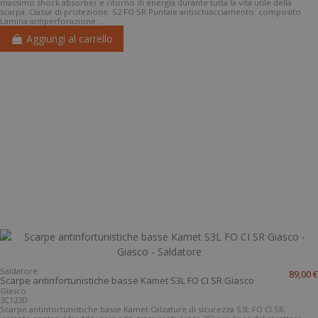
massimo shock absorber e ritorno di energia durante tutta la vita utile della
scarpa. Classe di protezione: S2 FO SR Puntale antischiacciamento: composito
Lamina antiperforazione:...
Aggiungi al carrello
Saldatore
89,00 €
Scarpe antinfortunistiche basse Kamet S3L FO CI SR Giasco
Giasco
3C122D
Scarpe antinfortunistiche basse Kamet Calzature di sicurezza S3L FO CI SR,