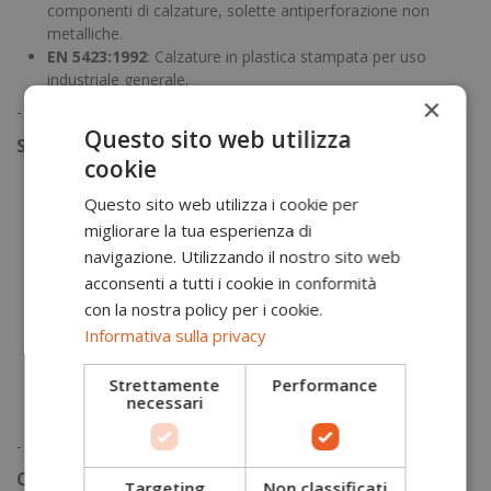
componenti di calzature, solette antiperforazione non
metalliche.
EN 5423:1992
: Calzature in plastica stampata per uso
industriale generale.
×
-
Questo sito web utilizza
Specifiche tecniche
cookie
Zona del tallone chiusa
Questo sito web utilizza i cookie per
S - Puntale resistente a urto di 200J
S - Puntale resistente a compressione di 15 kN
migliorare la tua esperienza di
A - Calzatura antistatica
navigazione. Utilizzando il nostro sito web
E - Assorbimento di energia nella zona del tallone
acconsenti a tutti i cookie in conformità
P - Resistenza alla perforazione (con inserto
con la nostra policy per i cookie.
antiperforazione metallico)
Informativa sulla privacy
FO - Resistenza agli idrocarburi della suola
WPA - Assorbimento e penetrazione d'acqua dal tomaio
Strettamente
Performance
SRC - Resistenza allo scivolamento (test obbligatorio
necessari
ceramica-Nals)
-
Caratteristiche tecniche
Targeting
Non classificati