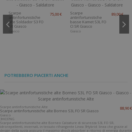
Scarpe
Scarpe
75,00 €
89,00 €
antinfortunistiche
antinfortunistiche
alte Soldador S3 FO
basse Kamet S3L FO
SR Giasco
CI SR Giasco
Giasco
Giasco
POTREBBERO PIACERTI ANCHE
Scarpe
69,90 €
antinfortunistiche
Scarpe
88,90 €
basse Ustica S2 FO
antinfortunistiche
SR Giasco
alte Borneo S3L FO
Giasco
SR Giasco
Giasco
Scarpe antinfortunistiche Alte
88,90 €
Scarpe antinfortunistiche alte Borneo S3L FO SR Giasco
Giasco
3H037NG
Scarpe antinfortunistiche alte Borneo Calzature di sicurezza S3L FO SR,
idrorepellenti, invernali, in tessuto rifrangente Linea 3Hybrid: linea che grazie al
design della suola assicura il massimo shock absorber e ritorno di energia durante