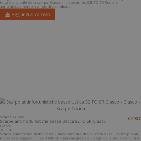
tutta la vita utile della scarpa. Classe di protezione: S3L FO SR Puntale
antischiacciamento: composito Lamina...
Aggiungi al carrello
Scarpe Cucina
69,90 €
Scarpe antinfortunistiche basse Ustica S2 FO SR Giasco
Giasco
3H002I
Scarpe antinfortunistiche basse Ustica Calzature di sicurezza S2 FO SR, traspiranti,
metal free, leggere. Linea 3Hybrid: linea che grazie al design della suola assicura il