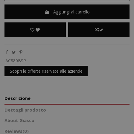
Aggiungi al carrello
AC880BSP
Scopri le offerte riservate alle aziende
Descrizione
Dettagli prodotto
About Giasco
Reviews
(0)