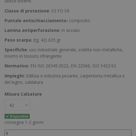
utilizzi esterni.
Classe di protezione
: S3 FO SR
Puntale antischiacciamento:
composito
Lamina antiperforazione:
in acciaio
Peso scarpa
: (tg. 42) 635 gr
Specifiche
: uso industriale generale, solette non metalliche,
inserto in tessuto rifrangente
Normativa:
EN ISO 20345:2022, EN 22568, ISO 5423:92
Impieghi:
Edilizia e industria pesante, carpenteria metallica e
del legno, saldatura
Misura Calzature
Disponibile
consegna 1-2 giorni