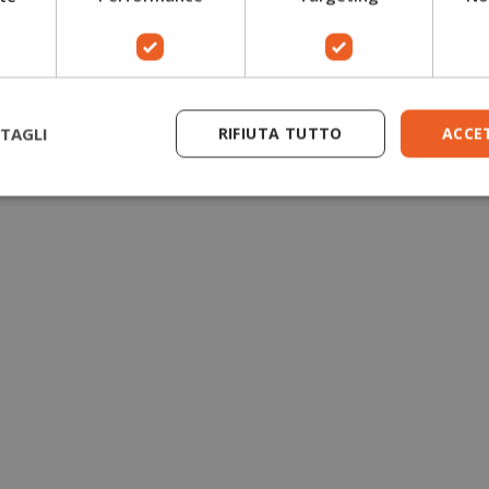
Guanti antitaglio motosega
Giacche forestali
TAGLI
RIFIUTA TUTTO
ACCE