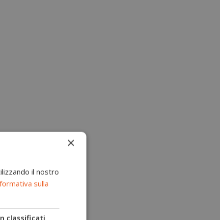
×
ilizzando il nostro
formativa sulla
 classificati