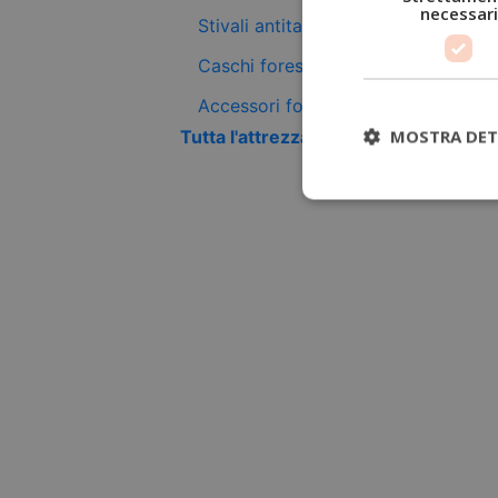
necessari
Stivali antitaglio
Caschi forestali
Accessori forestali
MOSTRA DET
Tutta l'attrezzatura antitaglio +