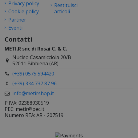
Privacy policy
Restituisci
Cookie policy
articoli
Partner
Eventi
Contatti
METI.R snc di Rosai C. & C.
Nucleo Casamicciola 20/B
52011 Bibbiena (AR)
(+39) 0575 594420
(+39) 334 737 87 96
info@metirshop.it
P.IVA: 02388930519
PEC: metir@pec.it
Numero REA: AR - 207519