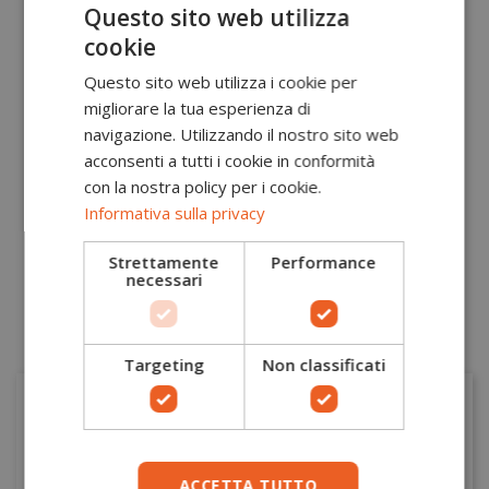
Questo sito web utilizza
ergonomico.
CEI EN 61340 - ESD:
La norma indica prescrizioni
cookie
per la protezione da eventi ESD e stabilisce le
Questo sito web utilizza i cookie per
caratteristiche per la protezione da componenti e
apparecchi elettronici che possono subire danni
migliorare la tua esperienza di
derivati dalle scariche elettrostatiche.
navigazione. Utilizzando il nostro sito web
DGUV 112-191:
La norma tedesca DGUV REGEL
acconsenti a tutti i cookie in conformità
112/191 regola dispositivi di protezione di piede e
con la nostra policy per i cookie.
ginocchio dotati di plantare ortopedico. Le
Informativa sulla privacy
calzature da lavoro omologate secondo questa
direttiva consentono l’utilizzo di presidi ortopedici
che mantengono inalterati i requisiti relativi alla
Strettamente
Performance
necessari
normativa EN ISO 20345.
Targeting
Non classificati
POTREBBERO PIACERTI ANCHE
ACCETTA TUTTO