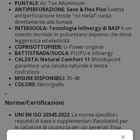
PUNTALE
: Air Toe Alluminium
ANTIPERFORAZIONE
:
Save & Flex Plus
Soletta
antiperforazione tessile “no metal” cucita
direttamente alla tomaia
INTERSUOLA:
Tecnologia Infinergy di BASF
è un
inserto morbido in poliuretano espanso che dona
leggerezza ed elasticità
COPRISOTTOPIEDE:
U-Power original
BATTISTRADA/SUOLA
: PU/PU e Infinergy
CALZATA:
Natural Comfort 11
Mondopoint
garantisce una calzata naturale e senza
costrizioni
MISURE DISPONIBILI:
35-48
COLORE:
Nero/giallo
-
Norme/Certificazioni
UNI EN ISO 20345:2022
: La norma specifica i
requisiti di base e supplementari (facoltativi) per
le calzature di sicurezza per usi generali. Essa
include, per esempio, rischi meccanici, resistenza
×
allo scivolamento, rischi termici e comportamento