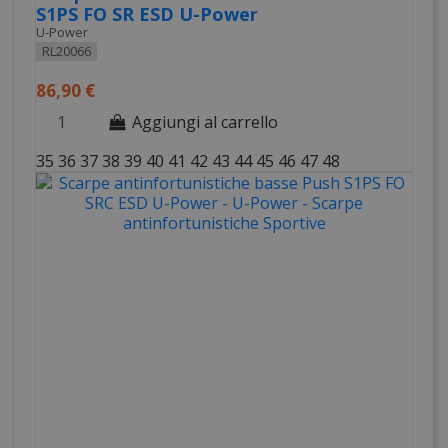
S1PS FO SR ESD U-Power
U-Power
RL20066
86,90 €
Aggiungi al carrello
35
36
37
38
39
40
41
42
43
44
45
46
47
48