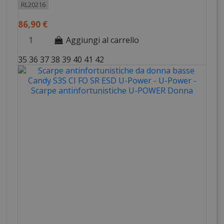
RL20216
86,90 €
Aggiungi al carrello
35
36
37
38
39
40
41
42