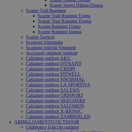
Scarpe Speed Hiking Donna
Scarpe Trail Running
Scarpe Trail Running Uomo
Scarpe Trail Running Donna
Scarpe Running Uomo
Scarpe Running Donna
Scarpe Tactical
Scarponi Alpinismo
Scarponi Attività Venatorie
Accessori calzature outdoor
Calzature outdoor AKU
Calzature outdoor DYNAFIT
Calzature outdoor CRISPI
Calzature outdoor FITWELL
Calzature outdoor NNORMAL
Calzature outdoor LA SPORTIVA
Calzature outdoor SALEWA
Calzature outdoor GRISPORT
Calzature outdoor SKECHERS
Calzature outdoor SALOMON
Calzature outdoor X-BIONIC
Calzature outdoor ZAMBERLAN
ABBIGLIAMENTO OUTDOOR
Giubbotti e Giacche outdoor