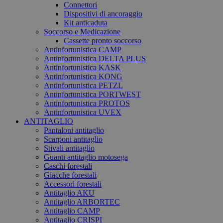
Connettori
Dispositivi di ancoraggio
Kit anticaduta
Soccorso e Medicazione
Cassette pronto soccorso
Antinfortunistica CAMP
Antinfortunistica DELTA PLUS
Antinfortunistica KASK
Antinfortunistica KONG
Antinfortunistica PETZL
Antinfortunistica PORTWEST
Antinfortunistica PROTOS
Antinfortunistica UVEX
ANTITAGLIO
Pantaloni antitaglio
Scarponi antitaglio
Stivali antitaglio
Guanti antitaglio motosega
Caschi forestali
Giacche forestali
Accessori forestali
Antitaglio AKU
Antitaglio ARBORTEC
Antitaglio CAMP
Antitaglio CRISPI