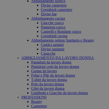
Abbigliamento horeca
Divise cameriere
Grembiuli cameriere
Divise bar
Abbigliamento cucina
Giacche cuoco
Pantaloni cuoco
Cappelli e Bandane cuoco
Grembiuli cucina
Abbigliamento settore Sanitario e Beauty
Camici sanitari
Divise sanitarie
Casacche
ABBIGLIAMENTO DA LAVORO DONNA
Pantaloni da lavoro donna
Pantaloni corti da lavoro donna
Gonne da lavoro
Felpe e Pile da lavoro donna
T-shirt da lavoro donna
Polo da lavoro donna
Gilet da lavoro donna
Giubbotti e Giacche da lavoro donna
PROFESSIONI
Beauty
Cameriere