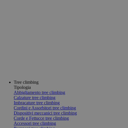
Tree climbing
Tipologia
Abbigliamento tree climbing
Calzature tree climbing
Imbracature tree climbing
Cordini e Assorbitori tree climbing
Dispositivi meccanici tree climbing
Corde e Fettucce tree climbing
Accessori tree climbing