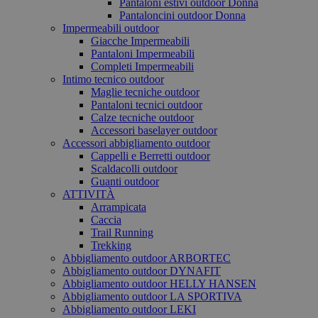
Pantaloni estivi outdoor Donna
Pantaloncini outdoor Donna
Impermeabili outdoor
Giacche Impermeabili
Pantaloni Impermeabili
Completi Impermeabili
Intimo tecnico outdoor
Maglie tecniche outdoor
Pantaloni tecnici outdoor
Calze tecniche outdoor
Accessori baselayer outdoor
Accessori abbigliamento outdoor
Cappelli e Berretti outdoor
Scaldacolli outdoor
Guanti outdoor
ATTIVITÀ
Arrampicata
Caccia
Trail Running
Trekking
Abbigliamento outdoor ARBORTEC
Abbigliamento outdoor DYNAFIT
Abbigliamento outdoor HELLY HANSEN
Abbigliamento outdoor LA SPORTIVA
Abbigliamento outdoor LEKI