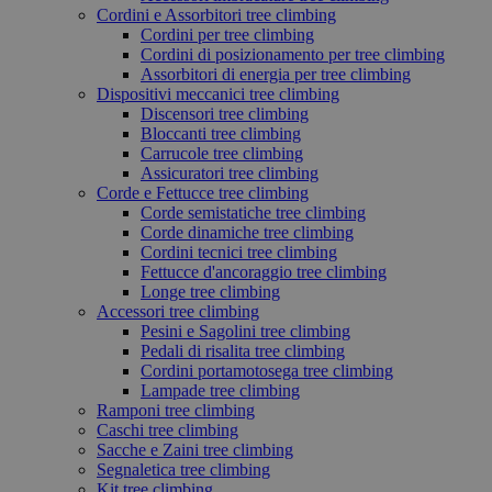
Cordini e Assorbitori tree climbing
Cordini per tree climbing
Cordini di posizionamento per tree climbing
Assorbitori di energia per tree climbing
Dispositivi meccanici tree climbing
Discensori tree climbing
Bloccanti tree climbing
Carrucole tree climbing
Assicuratori tree climbing
Corde e Fettucce tree climbing
Corde semistatiche tree climbing
Corde dinamiche tree climbing
Cordini tecnici tree climbing
Fettucce d'ancoraggio tree climbing
Longe tree climbing
Accessori tree climbing
Pesini e Sagolini tree climbing
Pedali di risalita tree climbing
Cordini portamotosega tree climbing
Lampade tree climbing
Ramponi tree climbing
Caschi tree climbing
Sacche e Zaini tree climbing
Segnaletica tree climbing
Kit tree climbing