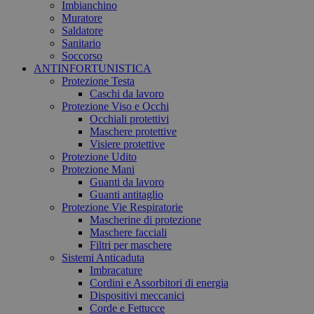
Imbianchino
Muratore
Saldatore
Sanitario
Soccorso
ANTINFORTUNISTICA
Protezione Testa
Caschi da lavoro
Protezione Viso e Occhi
Occhiali protettivi
Maschere protettive
Visiere protettive
Protezione Udito
Protezione Mani
Guanti da lavoro
Guanti antitaglio
Protezione Vie Respiratorie
Mascherine di protezione
Maschere facciali
Filtri per maschere
Sistemi Anticaduta
Imbracature
Cordini e Assorbitori di energia
Dispositivi meccanici
Corde e Fettucce