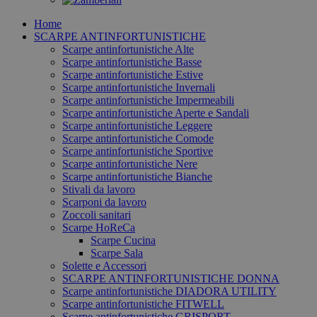
Home
SCARPE ANTINFORTUNISTICHE
Scarpe antinfortunistiche Alte
Scarpe antinfortunistiche Basse
Scarpe antinfortunistiche Estive
Scarpe antinfortunistiche Invernali
Scarpe antinfortunistiche Impermeabili
Scarpe antinfortunistiche Aperte e Sandali
Scarpe antinfortunistiche Leggere
Scarpe antinfortunistiche Comode
Scarpe antinfortunistiche Sportive
Scarpe antinfortunistiche Nere
Scarpe antinfortunistiche Bianche
Stivali da lavoro
Scarponi da lavoro
Zoccoli sanitari
Scarpe HoReCa
Scarpe Cucina
Scarpe Sala
Solette e Accessori
SCARPE ANTINFORTUNISTICHE DONNA
Scarpe antinfortunistiche DIADORA UTILITY
Scarpe antinfortunistiche FITWELL
Scarpe antinfortunistiche GRISPORT