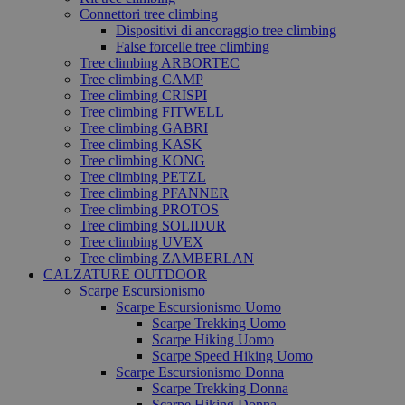
Connettori tree climbing
Dispositivi di ancoraggio tree climbing
False forcelle tree climbing
Tree climbing ARBORTEC
Tree climbing CAMP
Tree climbing CRISPI
Tree climbing FITWELL
Tree climbing GABRI
Tree climbing KASK
Tree climbing KONG
Tree climbing PETZL
Tree climbing PFANNER
Tree climbing PROTOS
Tree climbing SOLIDUR
Tree climbing UVEX
Tree climbing ZAMBERLAN
CALZATURE OUTDOOR
Scarpe Escursionismo
Scarpe Escursionismo Uomo
Scarpe Trekking Uomo
Scarpe Hiking Uomo
Scarpe Speed Hiking Uomo
Scarpe Escursionismo Donna
Scarpe Trekking Donna
Scarpe Hiking Donna