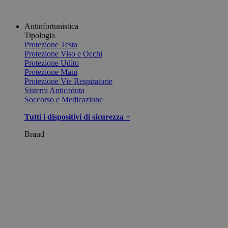
Antinfortunistica
Tipologia
Protezione Testa
Protezione Viso e Occhi
Protezione Udito
Protezione Mani
Protezione Vie Respiratorie
Sistemi Anticaduta
Soccorso e Medicazione
Tutti i dispositivi di sicurezza +
Brand