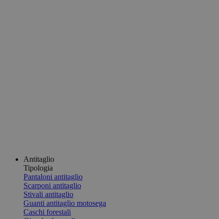
Antitaglio
Tipologia
Pantaloni antitaglio
Scarponi antitaglio
Stivali antitaglio
Guanti antitaglio motosega
Caschi forestali