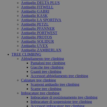
Antitaglio DELTA PLUS
Antitaglio FITWELL
Antitaglio GABRI
Antitaglio KASK
Antitaglio LA SPORTIVA
Antitaglio PETZL
Antitaglio PFANNER
Antitaglio PORTWEST
Antitaglio PROTOS
Antitaglio SOLIDUR
Antitaglio UVEX
Antitaglio ZAMBERLAN
TREE CLIMBING
Abbigliamento tree climbing
Pantaloni tree climbing
Giacche tree climbing
Guanti tree climbing
Accessori abbigliamento tree climbing
Calzature tree climbing
Scarponi antitaglio tree climbing
Scarpe tree climbing
Imbracature tree climbing
Imbracature di posizionamento tree climbing
Imbracature di sospensione tree climbing
Accessori imbracature tree climbing