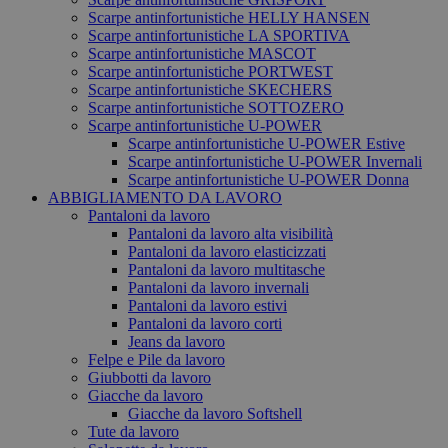
Scarpe antinfortunistiche HELLY HANSEN
Scarpe antinfortunistiche LA SPORTIVA
Scarpe antinfortunistiche MASCOT
Scarpe antinfortunistiche PORTWEST
Scarpe antinfortunistiche SKECHERS
Scarpe antinfortunistiche SOTTOZERO
Scarpe antinfortunistiche U-POWER
Scarpe antinfortunistiche U-POWER Estive
Scarpe antinfortunistiche U-POWER Invernali
Scarpe antinfortunistiche U-POWER Donna
ABBIGLIAMENTO DA LAVORO
Pantaloni da lavoro
Pantaloni da lavoro alta visibilità
Pantaloni da lavoro elasticizzati
Pantaloni da lavoro multitasche
Pantaloni da lavoro invernali
Pantaloni da lavoro estivi
Pantaloni da lavoro corti
Jeans da lavoro
Felpe e Pile da lavoro
Giubbotti da lavoro
Giacche da lavoro
Giacche da lavoro Softshell
Tute da lavoro