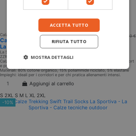
ACCETTA TUTTO
Calze tecniche outdoor
18,45 €
20,50 €
Calze Trail Running Sprint Trail Socks
RIFIUTA TUTTO
La Sportiva
La Sportiva
MOSTRA DETTAGLI
ZZRS017
Calzini da corsa Sprint Trail Socks Calzini che regalano massimo comfort
e prestazioni, super resistenti. Taglie Disponibili: S - M - L - XL - 2XL
Materiali: 80% cotone organico, 15% poliammide riciclato, 5% elastane
Impieghi: ideali per i corridori e per chi pratica allenamenti intensi.
Aggiungi al carrello
S
2XL
S
M
L
XL
2XL
-10%