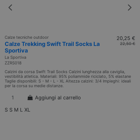
Calze tecniche outdoor
20,25 €
Ca
Calze Trekking Swift Trail Socks La
C
22,50 €
Sportiva
S
La Sportiva
La
ZZRS018
Z
Calzini da corsa Swift Trail Socks Calzini lunghezza alla caviglia,
Ca
vestibilità atletica. Materiali: 95% poliammide riciclato, 5% elastane
co
Taglie disponibili: S - M - L - XL Altezza calzini: 3/4 Impieghi: ideali
XL
per la corsa su medie distanze.
5%
al
Aggiungi al carrello
S
S
M
L
XL
S