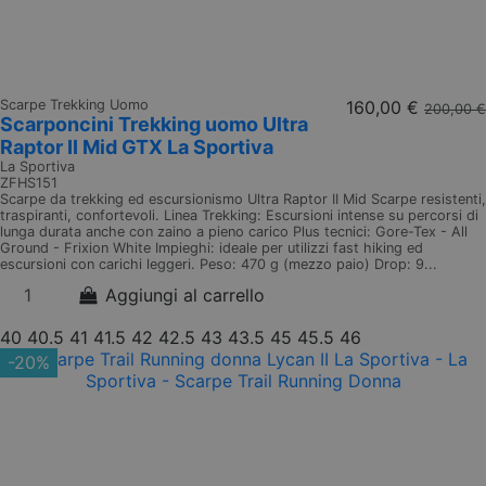
Scarpe Trekking Uomo
160,00 €
200,00 €
Scarponcini Trekking uomo Ultra
Raptor II Mid GTX La Sportiva
La Sportiva
ZFHS151
Scarpe da trekking ed escursionismo Ultra Raptor II Mid Scarpe resistenti,
traspiranti, confortevoli. Linea Trekking: Escursioni intense su percorsi di
lunga durata anche con zaino a pieno carico Plus tecnici: Gore-Tex - All
Ground - Frixion White Impieghi: ideale per utilizzi fast hiking ed
escursioni con carichi leggeri. Peso: 470 g (mezzo paio) Drop: 9...
Aggiungi al carrello
40
40.5
41
41.5
42
42.5
43
43.5
45
45.5
46
-20%