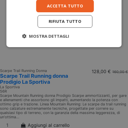
ACCETTA TUTTO
RIFIUTA TUTTO
MOSTRA DETTAGLI
Scarpe Trail Running Donna
128,00 €
160,00 €
Scarpe Trail Running donna
Prodigio La Sportiva
La Sportiva
56R
Scarpe Mountain Running donna Prodigio Scarpe ammortizzanti, per gare
e allenamenti che assorbono gli impatti, aumentando la potenza con
ottimo grip e trazione. Linea Mountain Running: Le scarpe da trail running
sono calzature estremamente tecniche, progettate per correre su
qualsiasi tipo di terreno, con la garanzia della massima leggerezza, di
un'ottima...
Aggiungi al carrello