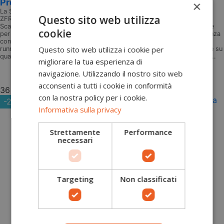
Prodigio Pro La Sportiva
×
La Sportiva
Questo sito web utilizza
ZFRS101
Scarpe Mountain Running donna Prodigio Pro Scarpe precise e reattive
cookie
per gare e allenamenti che assorbono gli impatti, aumentando la potenza
con elevato grip e trazione. Linea Mountain Running: Le scarpe da trail
Questo sito web utilizza i cookie per
running sono calzature estremamente tecniche, progettate per correre su
qualsiasi tipo di terreno, con la garanzia della massima leggerezza, di...
migliorare la tua esperienza di
Aggiungi al carrello
navigazione. Utilizzando il nostro sito web
acconsenti a tutti i cookie in conformità
36
36.5
37
37.5
38
38.5
39
39.5
40
40.5
41
41.5
42
con la nostra policy per i cookie.
-20%
Informativa sulla privacy
Strettamente
Performance
necessari
Targeting
Non classificati