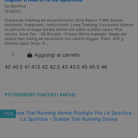
La Sportiva
La
ZFHS151
Z
Scarpe da trekking ed escursionismo Ultra Raptor II Mid Scarpe
Sc
resistenti, traspiranti, confortevoli. Linea Trekking: Escursioni intense
tr
su percorsi di lunga durata anche con zaino a pieno carico Plus
de
tecnici: Gore-Tex - All Ground - Frixion White Impieghi: ideale per
mo
utilizzi fast hiking ed escursioni con carichi leggeri. Peso: 470 g
Br
(mezzo paio) Drop: 9...
Te
Aggiungi al carrello
40
40.5
41
41.5
42
42.5
43
43.5
45
45.5
46
4
POTREBBERO PIACERTI ANCHE
-15%