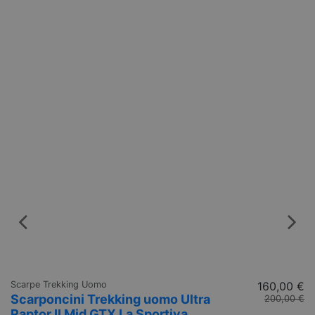
Scarpe Trekking Uomo
160,00 €
Sc
Scarponcini Trekking uomo Ultra
S
200,00 €
Raptor II Mid GTX La Sportiva
G