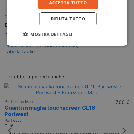
finitura anti pilling 316g
ACCETTA TUTTO
Fodera in tessuto:
Fodera Insulatex 40g
-
RIFIUTA TUTTO
Documentazione
Scheda tecnica
MOSTRA DETTAGLI
Dichiarazione di conformità (EU)
Dichiarazione di conformità (UK)
Tabella taglie
Potrebbero piacerti anche
Protezione Mani
7,00 €
Guanti in maglia touchscreen GL16
Portwest
Portwest
GL16