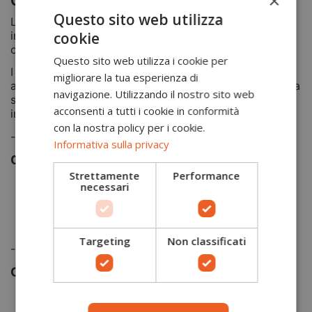
×
Guanti in pile foderati GL12
Questo sito web utilizza
La
collezione Accessori
è caratterizzata da uno stile
cookie
in pile maglia con fodere Insulatex Pro per il massimo
comfort nelle stagioni più fredde.
Questo sito web utilizza i cookie per
I
guanti GL12 della Portwest
sono in pile foderati
migliorare la tua esperienza di
adatti per le stagioni più fredde, sono caratterizzati da
navigazione. Utilizzando il nostro sito web
srap regolabili per una vestibilità più sicura e palmo e
acconsenti a tutti i cookie in conformità
indice con grip. Design adatto per il tempo libero.
con la nostra policy per i cookie.
-
Informativa sulla privacy
Caratteristiche prodotto
Strettamente
Performance
necessari
La fodera InsulatexPro offre un calore superiore
senza aggiungere peso non necessario
Strap regolabili per una vestibilità più sicura
Palmo e indice con grip
Targeting
Non classificati
-
Composizione tessuto
Tessuto esterno:
100% Poliestere, pile con