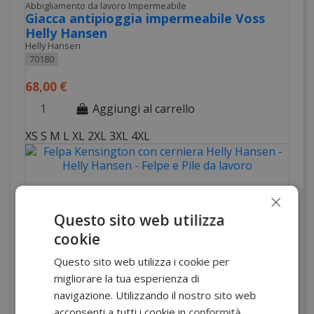
Abbigliamento da lavoro Impermeabile
Giacca antipioggia impermeabile Voss
Helly Hansen
Helly Hansen
70180
68,00 €
Aggiungi al carrello
XS
S
M
L
XL
2XL
3XL
4XL
×
Questo sito web utilizza
cookie
Questo sito web utilizza i cookie per
migliorare la tua esperienza di
navigazione. Utilizzando il nostro sito web
acconsenti a tutti i cookie in conformità