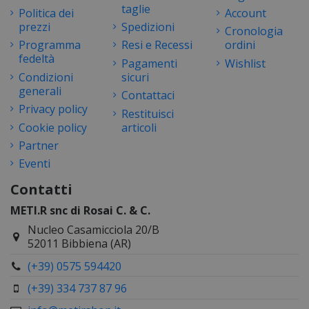
taglie
Politica dei
Account
prezzi
Spedizioni
Cronologia
Programma
Resi e Recessi
ordini
fedeltà
Pagamenti
Wishlist
Condizioni
sicuri
generali
Contattaci
Privacy policy
Restituisci
Cookie policy
articoli
Partner
Eventi
Contatti
METI.R snc di Rosai C. & C.
Nucleo Casamicciola 20/B
52011 Bibbiena (AR)
(+39) 0575 594420
(+39) 334 737 87 96