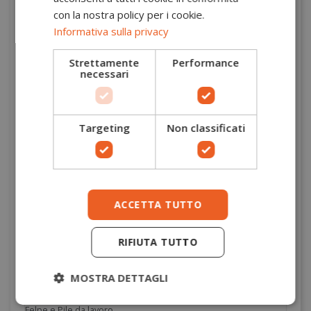
con la nostra policy per i cookie.
Informativa sulla privacy
Strettamente
Performance
necessari
Targeting
Non classificati
Felpe e Pile da lavoro
Felpa Kensington con cerniera Helly
Hansen
Helly Hansen
79247
ACCETTA TUTTO
88,00 €
Aggiungi al carrello
RIFIUTA TUTTO
XS
S
M
L
XL
2XL
3XL
4XL
MOSTRA DETTAGLI
Felpe e Pile da lavoro