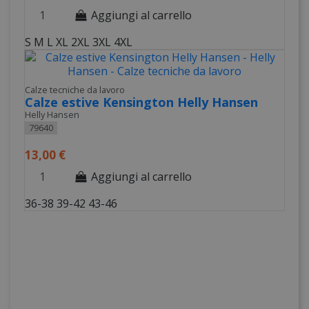
Aggiungi al carrello
S
M
L
XL
2XL
3XL
4XL
Calze tecniche da lavoro
Calze estive Kensington Helly Hansen
Helly Hansen
79640
13,00 €
Aggiungi al carrello
36-38
39-42
43-46