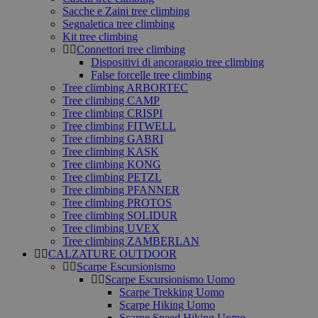
Sacche e Zaini tree climbing
Segnaletica tree climbing
Kit tree climbing
Connettori tree climbing
Dispositivi di ancoraggio tree climbing
False forcelle tree climbing
Tree climbing ARBORTEC
Tree climbing CAMP
Tree climbing CRISPI
Tree climbing FITWELL
Tree climbing GABRI
Tree climbing KASK
Tree climbing KONG
Tree climbing PETZL
Tree climbing PFANNER
Tree climbing PROTOS
Tree climbing SOLIDUR
Tree climbing UVEX
Tree climbing ZAMBERLAN
CALZATURE OUTDOOR
Scarpe Escursionismo
Scarpe Escursionismo Uomo
Scarpe Trekking Uomo
Scarpe Hiking Uomo
Scarpe Speed Hiking Uomo