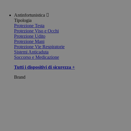
Antinfortunistica
Tipologia
Protezione Testa
Protezione Viso e Occhi
Protezione Udito
Protezione Mani
Protezione Vie Respiratorie
Sistemi Anticaduta
Soccorso e Medicazione
Tutti i dispositivi di sicurezza +
Brand