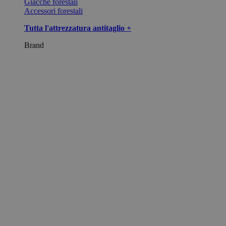
Giacche forestali
Accessori forestali
Tutta l'attrezzatura antitaglio +
Brand