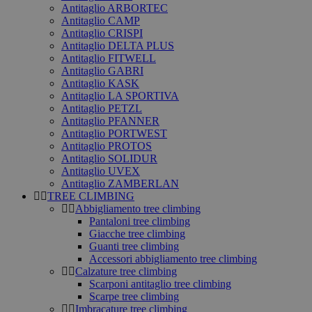
Antitaglio ARBORTEC
Antitaglio CAMP
Antitaglio CRISPI
Antitaglio DELTA PLUS
Antitaglio FITWELL
Antitaglio GABRI
Antitaglio KASK
Antitaglio LA SPORTIVA
Antitaglio PETZL
Antitaglio PFANNER
Antitaglio PORTWEST
Antitaglio PROTOS
Antitaglio SOLIDUR
Antitaglio UVEX
Antitaglio ZAMBERLAN
TREE CLIMBING
Abbigliamento tree climbing
Pantaloni tree climbing
Giacche tree climbing
Guanti tree climbing
Accessori abbigliamento tree climbing
Calzature tree climbing
Scarponi antitaglio tree climbing
Scarpe tree climbing
Imbracature tree climbing