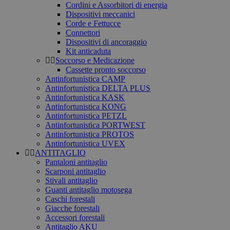
Cordini e Assorbitori di energia
Dispositivi meccanici
Corde e Fettucce
Connettori
Dispositivi di ancoraggio
Kit anticaduta
Soccorso e Medicazione
Cassette pronto soccorso
Antinfortunistica CAMP
Antinfortunistica DELTA PLUS
Antinfortunistica KASK
Antinfortunistica KONG
Antinfortunistica PETZL
Antinfortunistica PORTWEST
Antinfortunistica PROTOS
Antinfortunistica UVEX
ANTITAGLIO
Pantaloni antitaglio
Scarponi antitaglio
Stivali antitaglio
Guanti antitaglio motosega
Caschi forestali
Giacche forestali
Accessori forestali
Antitaglio AKU