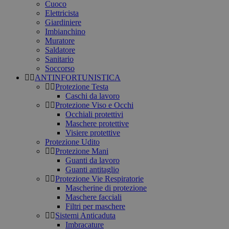
Cuoco
Elettricista
Giardiniere
Imbianchino
Muratore
Saldatore
Sanitario
Soccorso
ANTINFORTUNISTICA
Protezione Testa
Caschi da lavoro
Protezione Viso e Occhi
Occhiali protettivi
Maschere protettive
Visiere protettive
Protezione Udito
Protezione Mani
Guanti da lavoro
Guanti antitaglio
Protezione Vie Respiratorie
Mascherine di protezione
Maschere facciali
Filtri per maschere
Sistemi Anticaduta
Imbracature