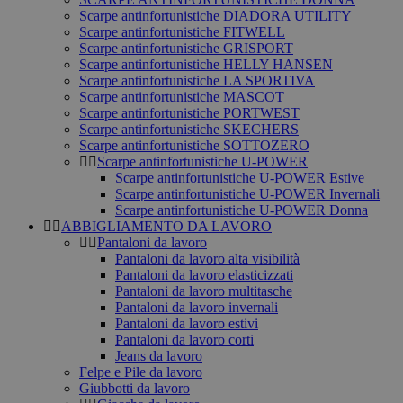
Scarpe antinfortunistiche DIADORA UTILITY
Scarpe antinfortunistiche FITWELL
Scarpe antinfortunistiche GRISPORT
Scarpe antinfortunistiche HELLY HANSEN
Scarpe antinfortunistiche LA SPORTIVA
Scarpe antinfortunistiche MASCOT
Scarpe antinfortunistiche PORTWEST
Scarpe antinfortunistiche SKECHERS
Scarpe antinfortunistiche SOTTOZERO
Scarpe antinfortunistiche U-POWER
Scarpe antinfortunistiche U-POWER Estive
Scarpe antinfortunistiche U-POWER Invernali
Scarpe antinfortunistiche U-POWER Donna
ABBIGLIAMENTO DA LAVORO
Pantaloni da lavoro
Pantaloni da lavoro alta visibilità
Pantaloni da lavoro elasticizzati
Pantaloni da lavoro multitasche
Pantaloni da lavoro invernali
Pantaloni da lavoro estivi
Pantaloni da lavoro corti
Jeans da lavoro
Felpe e Pile da lavoro
Giubbotti da lavoro