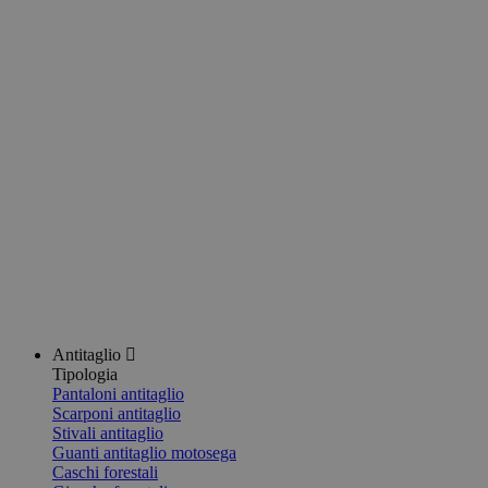
Antitaglio
Tipologia
Pantaloni antitaglio
Scarponi antitaglio
Stivali antitaglio
Guanti antitaglio motosega
Caschi forestali