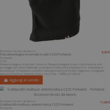
Accessori tecnici da lavoro
9,00 €
Passamontagna invernale in pile CS20 Portwest
Portwest
CS20
Passamontagna in pile per l'inverno Passamontagna in pile confortevole che
protegge dal vento Materiali: poliestere Collezione Insulatex Pro: imbottitura
termica per il massimo comfort nelle giornate più fredde Stagione consigliata:
autunno/inverno Varianti colori: nero, blu - TABELLA TAGLIE
Aggiungi al carrello
Accessori tecnici da lavoro
11,00 €
Scaldacollo multiuso antimicrobica CS25 Portwest
Portwest