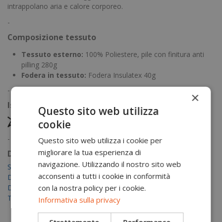
intrappolano aria e calore corporeo.
-
Composizione tessuto
Tessuto esterno:
100% Poliestere, pile con finitura anti
pilling 280g
Fodera in tessuto:
Fodera Insulatex 40g
-
×
Istruzioni di lavaggio
Questo sito web utilizza
cookie
-
Questo sito web utilizza i cookie per
migliorare la tua esperienza di
Documentazione
navigazione. Utilizzando il nostro sito web
Scheda tecnica
acconsenti a tutti i cookie in conformità
Dichiarazione di conformità (EU)
con la nostra policy per i cookie.
Dichiarazione di conformità (UK)
Tabella taglie
Informativa sulla privacy
Strettamente
Performance