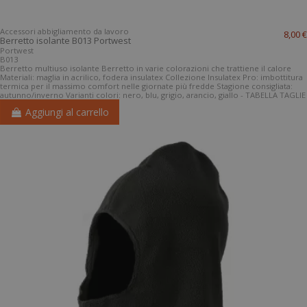
Accessori abbigliamento da lavoro
8,00 €
Berretto isolante B013 Portwest
Portwest
B013
Berretto multiuso isolante Berretto in varie colorazioni che trattiene il calore
Materiali: maglia in acrilico, fodera insulatex Collezione Insulatex Pro: imbottitura
termica per il massimo comfort nelle giornate più fredde Stagione consigliata:
autunno/inverno Varianti colori: nero, blu, grigio, arancio, giallo - TABELLA TAGLIE
Aggiungi al carrello