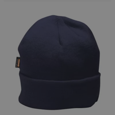
Scaldacollo multiuso
11,00 €
antimicrobica CS25
Portwest
Portwest
Unica
Berretto isolante B013
8,00 €
Portwest
Portwest