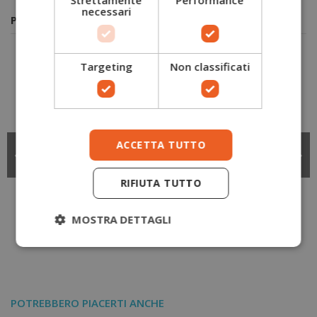
necessari
Potrebbero piacerti anche
Targeting
Non classificati
ACCETTA TUTTO
RIFIUTA TUTTO
Passamontagna
Scaldacollo in pile
9,00 €
9,00 €
invernale in pile CS20
invernale CS21
MOSTRA DETTAGLI
Portwest
Portwest
Portwest
Portwest
POTREBBERO PIACERTI ANCHE