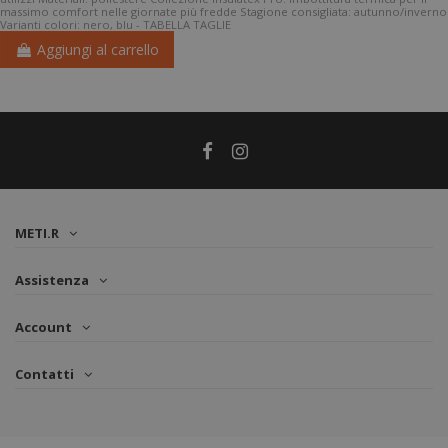
massimo comfort nelle giornate più fredde Stagione consigliata: autunno/inverno
Varianti colori: nero, blu - TABELLA TAGLIE
Aggiungi al carrello
METI.R
Assistenza
Account
Contatti