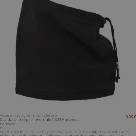
Accessori abbigliamento da lavoro
9,00 €
Scaldacollo in pile invernale CS21 Portwest
Portwest
CS21
Scaldacollo multiuso per l'inverno Scaldacollo in pile confortevole per diversi
utilizzi Materiali: poliestere Collezione Insulatex Pro: imbottitura termica per il