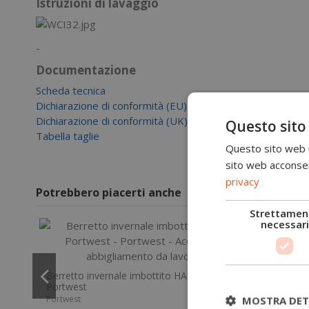
Istruzioni di lavaggio
-
Documentazione
Scheda tecnica
Dichiarazione di conformità (EU)
Dichiarazione di conformità (UK)
Questo sito
Tabella taglie
Questo sito web ut
sito web acconsent
privacy
Potrebbero piacerti anche
Strettamen
necessari
Berretto invernale imbottito HA10
9,00 €
Portwest
Portwest
MOSTRA DET