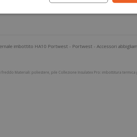
di freddo Materiali: poliestere, pile Collezione Insulatex Pro: imbottitura termic