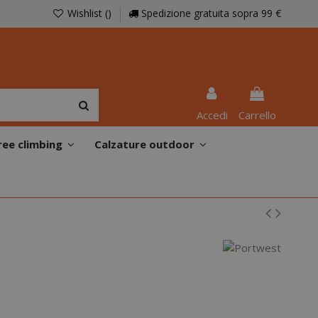
Wishlist (
)
Spedizione gratuita sopra 99 €
Accedi
Carrello
ree climbing
Calzature outdoor