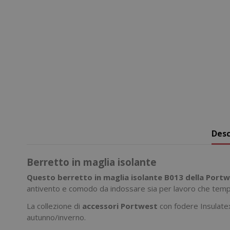
Desc
Berretto in maglia isolante
Questo berretto in maglia isolante B013 della Port
antivento e comodo da indossare sia per lavoro che tempo 
La collezione di
accessori Portwest
con fodere Insulatex 
autunno/inverno.