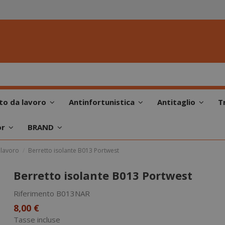
to da lavoro
Antinfortunistica
Antitaglio
T
or
BRAND
 lavoro
Berretto isolante B013 Portwest
Berretto isolante B013 Portwest
Riferimento
B013NAR
8,00 €
Tasse incluse