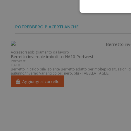
POTREBBERO PIACERTI ANCHE
Accessori abbigliamento da lavoro
Berretto invernale imbottito HA10 Portwest
Portwest
HA10
Berretto in caldo pile isolante Berretto adatto per molteplici situazioni 
autunno/inverno Varianti colori: nero, blu - TABELLA TAGLIE
Aggiungi al carrello