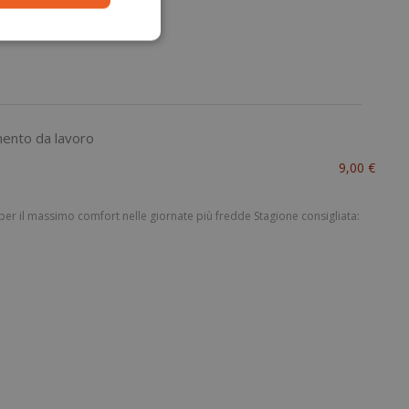
9,00 €
a per il massimo comfort nelle giornate più fredde Stagione consigliata: