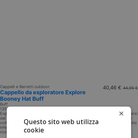
Cappelli e Berretti outdoor
40,46 €
44,95 €
Cappello da esploratore Explore
Booney Hat Buff
Buff
135362
×
Explore Booney Hat Solid Fawn Cappellino con tesa larga per proteggersi
dal sole. Linea Explore Booney Hat: Cappelli che proteggono il viso e il
Questo sito web utilizza
collo dal sole. Materiali: Corona superiore: 100% nylon riciclato, cinturino
inferiore: 100% nylon riciclato, cinturino superiore: 100% poliestere
cookie
riciclato Falda: 100% nylon riciclato, fascia interna...