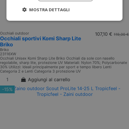
MOSTRA DETTAGLI
Occhiali outdoor
107,10 €
119,00 €
Occhiali sportivi Komi Sharp Lite
Briko
Briko
23116XW
Occhiali Unisex Komi Sharp Lite Briko Occhiali da sole con nasello
regolabile, sharp lite, protezione UV Materiali: Nylon 70%; Polycarbonate
30% Utilizzi: Ideali principalmente per sport e tempo libero Lenti
Categoria 2 e Lenti Categoria 3 protezione UV
Aggiungi al carrello
-15%