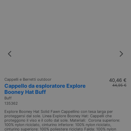
Cappelli e Berretti outdoor
40,46 €
Oc
Cappello da esploratore Explore
O
44,95 €
Booney Hat Buff
Br
2
Buff
135362
Oc
re
Explore Booney Hat Solid Fawn Cappellino con tesa larga per
Po
proteggersi dal sole. Linea Explore Booney Hat: Cappelli che
li
proteggono il viso e il collo dal sole. Materiali: Corona superiore:
100% nylon riciclato, cinturino inferiore: 100% nylon riciclato,
cinturino superiore: 100% poliestere riciclato Falda: 100% nylon