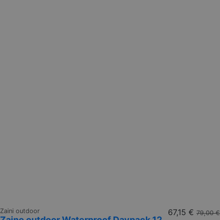
Zaini outdoor
67,15 €
79,00 €
Zaino outdoor Waterproof Daypack 12