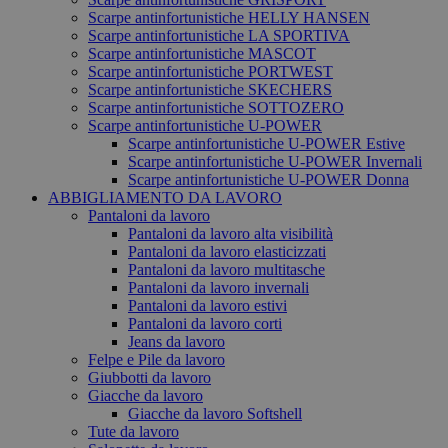
Scarpe antinfortunistiche HELLY HANSEN
Scarpe antinfortunistiche LA SPORTIVA
Scarpe antinfortunistiche MASCOT
Scarpe antinfortunistiche PORTWEST
Scarpe antinfortunistiche SKECHERS
Scarpe antinfortunistiche SOTTOZERO
Scarpe antinfortunistiche U-POWER
Scarpe antinfortunistiche U-POWER Estive
Scarpe antinfortunistiche U-POWER Invernali
Scarpe antinfortunistiche U-POWER Donna
ABBIGLIAMENTO DA LAVORO
Pantaloni da lavoro
Pantaloni da lavoro alta visibilità
Pantaloni da lavoro elasticizzati
Pantaloni da lavoro multitasche
Pantaloni da lavoro invernali
Pantaloni da lavoro estivi
Pantaloni da lavoro corti
Jeans da lavoro
Felpe e Pile da lavoro
Giubbotti da lavoro
Giacche da lavoro
Giacche da lavoro Softshell
Tute da lavoro