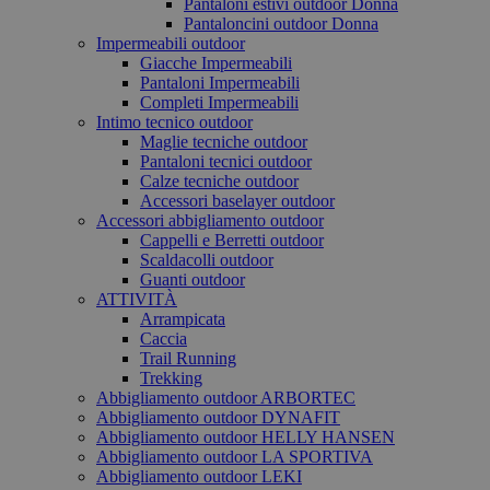
Pantaloni estivi outdoor Donna
Pantaloncini outdoor Donna
Impermeabili outdoor
Giacche Impermeabili
Pantaloni Impermeabili
Completi Impermeabili
Intimo tecnico outdoor
Maglie tecniche outdoor
Pantaloni tecnici outdoor
Calze tecniche outdoor
Accessori baselayer outdoor
Accessori abbigliamento outdoor
Cappelli e Berretti outdoor
Scaldacolli outdoor
Guanti outdoor
ATTIVITÀ
Arrampicata
Caccia
Trail Running
Trekking
Abbigliamento outdoor ARBORTEC
Abbigliamento outdoor DYNAFIT
Abbigliamento outdoor HELLY HANSEN
Abbigliamento outdoor LA SPORTIVA
Abbigliamento outdoor LEKI