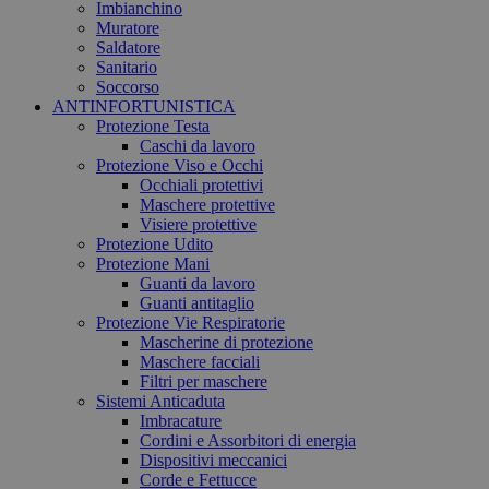
Imbianchino
Muratore
Saldatore
Sanitario
Soccorso
ANTINFORTUNISTICA
Protezione Testa
Caschi da lavoro
Protezione Viso e Occhi
Occhiali protettivi
Maschere protettive
Visiere protettive
Protezione Udito
Protezione Mani
Guanti da lavoro
Guanti antitaglio
Protezione Vie Respiratorie
Mascherine di protezione
Maschere facciali
Filtri per maschere
Sistemi Anticaduta
Imbracature
Cordini e Assorbitori di energia
Dispositivi meccanici
Corde e Fettucce