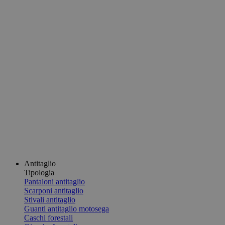
Antitaglio
Tipologia
Pantaloni antitaglio
Scarponi antitaglio
Stivali antitaglio
Guanti antitaglio motosega
Caschi forestali