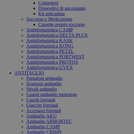
Connettori
Dispositivi di ancoraggio
Kit anticaduta
Soccorso e Medicazione
Cassette pronto soccorso
Antinfortunistica CAMP
Antinfortunistica DELTA PLUS
Antinfortunistica KASK
Antinfortunistica KONG
Antinfortunistica PETZL
Antinfortunistica PORTWEST
Antinfortunistica PROTOS
Antinfortunistica UVEX
ANTITAGLIO
Pantaloni antitaglio
Scarponi antitaglio
Stivali antitaglio
Guanti antitaglio motosega
Caschi forestali
Giacche forestali
Accessori forestali
Antitaglio AKU
Antitaglio ARBORTEC
Antitaglio CAMP
Antitaglio CRISPI