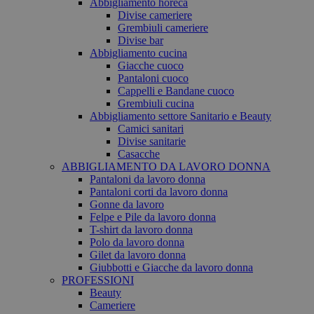
Abbigliamento horeca
Divise cameriere
Grembiuli cameriere
Divise bar
Abbigliamento cucina
Giacche cuoco
Pantaloni cuoco
Cappelli e Bandane cuoco
Grembiuli cucina
Abbigliamento settore Sanitario e Beauty
Camici sanitari
Divise sanitarie
Casacche
ABBIGLIAMENTO DA LAVORO DONNA
Pantaloni da lavoro donna
Pantaloni corti da lavoro donna
Gonne da lavoro
Felpe e Pile da lavoro donna
T-shirt da lavoro donna
Polo da lavoro donna
Gilet da lavoro donna
Giubbotti e Giacche da lavoro donna
PROFESSIONI
Beauty
Cameriere