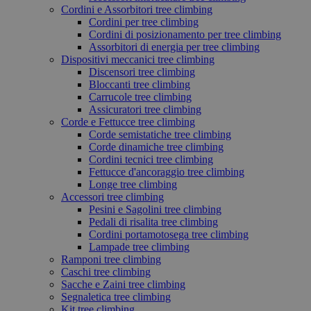
Cordini e Assorbitori tree climbing
Cordini per tree climbing
Cordini di posizionamento per tree climbing
Assorbitori di energia per tree climbing
Dispositivi meccanici tree climbing
Discensori tree climbing
Bloccanti tree climbing
Carrucole tree climbing
Assicuratori tree climbing
Corde e Fettucce tree climbing
Corde semistatiche tree climbing
Corde dinamiche tree climbing
Cordini tecnici tree climbing
Fettucce d'ancoraggio tree climbing
Longe tree climbing
Accessori tree climbing
Pesini e Sagolini tree climbing
Pedali di risalita tree climbing
Cordini portamotosega tree climbing
Lampade tree climbing
Ramponi tree climbing
Caschi tree climbing
Sacche e Zaini tree climbing
Segnaletica tree climbing
Kit tree climbing