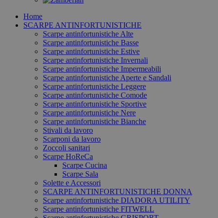
Home
SCARPE ANTINFORTUNISTICHE
Scarpe antinfortunistiche Alte
Scarpe antinfortunistiche Basse
Scarpe antinfortunistiche Estive
Scarpe antinfortunistiche Invernali
Scarpe antinfortunistiche Impermeabili
Scarpe antinfortunistiche Aperte e Sandali
Scarpe antinfortunistiche Leggere
Scarpe antinfortunistiche Comode
Scarpe antinfortunistiche Sportive
Scarpe antinfortunistiche Nere
Scarpe antinfortunistiche Bianche
Stivali da lavoro
Scarponi da lavoro
Zoccoli sanitari
Scarpe HoReCa
Scarpe Cucina
Scarpe Sala
Solette e Accessori
SCARPE ANTINFORTUNISTICHE DONNA
Scarpe antinfortunistiche DIADORA UTILITY
Scarpe antinfortunistiche FITWELL
Scarpe antinfortunistiche GRISPORT