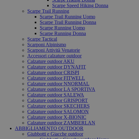
Scarpe Speed Hiking Donna
Scarpe Trail Running
Scarpe Trail Running Uomo
Scarpe Trail Running Donna
Scarpe Running Uomo
Scarpe Running Donna
Scarpe Tactical
Scarponi Alpinismo
Scarponi Attività Venatorie
Accessori calzature outdoor
Calzature outdoor AKU
Calzature outdoor DYNAFIT
Calzature outdoor CRISPI
Calzature outdoor FITWELL
Calzature outdoor NNORMAL
Calzature outdoor LA SPORTIVA
Calzature outdoor SALEWA
Calzature outdoor GRISPORT
Calzature outdoor SKECHERS
Calzature outdoor SALOMON
Calzature outdoor X-BIONIC
Calzature outdoor ZAMBERLAN
ABBIGLIAMENTO OUTDOOR
Giubbotti e Giacche outdoor