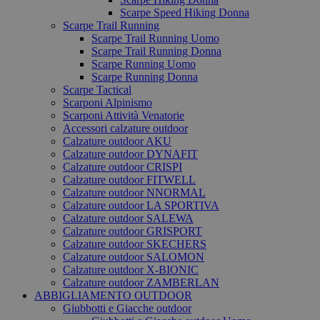
Scarpe Speed Hiking Donna
Scarpe Trail Running
Scarpe Trail Running Uomo
Scarpe Trail Running Donna
Scarpe Running Uomo
Scarpe Running Donna
Scarpe Tactical
Scarponi Alpinismo
Scarponi Attività Venatorie
Accessori calzature outdoor
Calzature outdoor AKU
Calzature outdoor DYNAFIT
Calzature outdoor CRISPI
Calzature outdoor FITWELL
Calzature outdoor NNORMAL
Calzature outdoor LA SPORTIVA
Calzature outdoor SALEWA
Calzature outdoor GRISPORT
Calzature outdoor SKECHERS
Calzature outdoor SALOMON
Calzature outdoor X-BIONIC
Calzature outdoor ZAMBERLAN
ABBIGLIAMENTO OUTDOOR
Giubbotti e Giacche outdoor