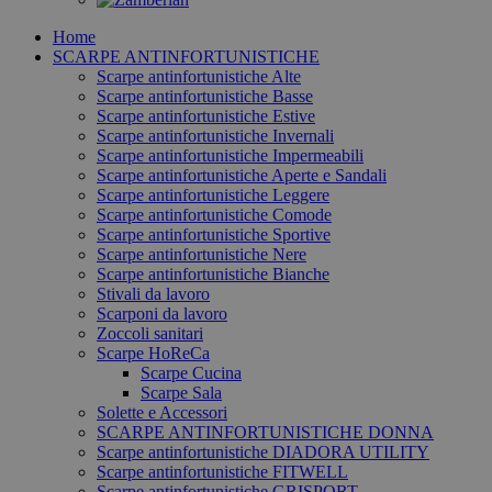
Home
SCARPE ANTINFORTUNISTICHE
Scarpe antinfortunistiche Alte
Scarpe antinfortunistiche Basse
Scarpe antinfortunistiche Estive
Scarpe antinfortunistiche Invernali
Scarpe antinfortunistiche Impermeabili
Scarpe antinfortunistiche Aperte e Sandali
Scarpe antinfortunistiche Leggere
Scarpe antinfortunistiche Comode
Scarpe antinfortunistiche Sportive
Scarpe antinfortunistiche Nere
Scarpe antinfortunistiche Bianche
Stivali da lavoro
Scarponi da lavoro
Zoccoli sanitari
Scarpe HoReCa
Scarpe Cucina
Scarpe Sala
Solette e Accessori
SCARPE ANTINFORTUNISTICHE DONNA
Scarpe antinfortunistiche DIADORA UTILITY
Scarpe antinfortunistiche FITWELL
Scarpe antinfortunistiche GRISPORT