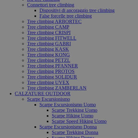
Connettori tree climbing
Dispositivi di ancoraggio tree climbing
False forcelle tree climbing
Tree climbing ARBORTEC
Tree climbing CAMP
Tree climbing CRISPI
Tree climbing FITWELL
Tree climbing GABRI
Tree climbing KASK
Tree climbing KONG
Tree climbing PETZL
Tree climbing PFANNER
Tree climbing PROTOS
Tree climbing SOLIDUR
Tree climbing UVEX
Tree climbing ZAMBERLAN
CALZATURE OUTDOOR
Scarpe Escursionismo
Scarpe Escursionismo Uomo
Scarpe Trekking Uomo
Scarpe Hiking Uomo
Scarpe Speed Hiking Uomo
Scarpe Escursionismo Donna
Scarpe Trekking Donna
Scarpe Hiking Donna