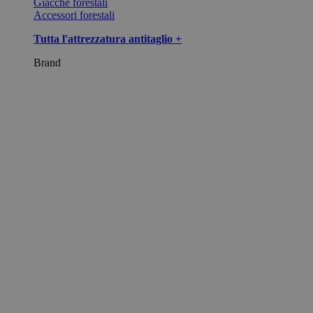
Giacche forestali
Accessori forestali
Tutta l'attrezzatura antitaglio +
Brand