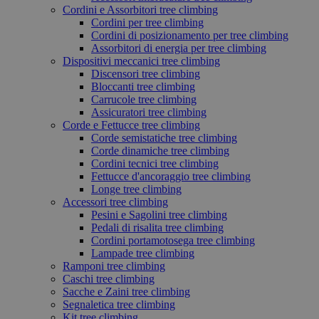
Cordini e Assorbitori tree climbing
Cordini per tree climbing
Cordini di posizionamento per tree climbing
Assorbitori di energia per tree climbing
Dispositivi meccanici tree climbing
Discensori tree climbing
Bloccanti tree climbing
Carrucole tree climbing
Assicuratori tree climbing
Corde e Fettucce tree climbing
Corde semistatiche tree climbing
Corde dinamiche tree climbing
Cordini tecnici tree climbing
Fettucce d'ancoraggio tree climbing
Longe tree climbing
Accessori tree climbing
Pesini e Sagolini tree climbing
Pedali di risalita tree climbing
Cordini portamotosega tree climbing
Lampade tree climbing
Ramponi tree climbing
Caschi tree climbing
Sacche e Zaini tree climbing
Segnaletica tree climbing
Kit tree climbing