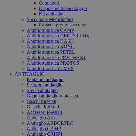
Connettori
Dispositivi di ancoraggio
Kit anticaduta
Soccorso e Medicazione
Cassette pronto soccorso
Antinfortunistica CAMP
Antinfortunistica DELTA PLUS
Antinfortunistica KASK
Antinfortunistica KONG
Antinfortunistica PETZL
Antinfortunistica PORTWEST
Antinfortunistica PROTOS
Antinfortunistica UVEX
ANTITAGLIO
Pantaloni antitaglio
Scarponi antitaglio
Stivali antitaglio
Guanti antitaglio motosega
Caschi forestali
Giacche forestali
Accessori forestali
Antitaglio AKU
Antitaglio ARBORTEC
Antitaglio CAMP
Antitaglio CRISPI