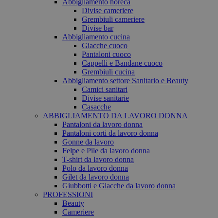
Abbigliamento horeca
Divise cameriere
Grembiuli cameriere
Divise bar
Abbigliamento cucina
Giacche cuoco
Pantaloni cuoco
Cappelli e Bandane cuoco
Grembiuli cucina
Abbigliamento settore Sanitario e Beauty
Camici sanitari
Divise sanitarie
Casacche
ABBIGLIAMENTO DA LAVORO DONNA
Pantaloni da lavoro donna
Pantaloni corti da lavoro donna
Gonne da lavoro
Felpe e Pile da lavoro donna
T-shirt da lavoro donna
Polo da lavoro donna
Gilet da lavoro donna
Giubbotti e Giacche da lavoro donna
PROFESSIONI
Beauty
Cameriere