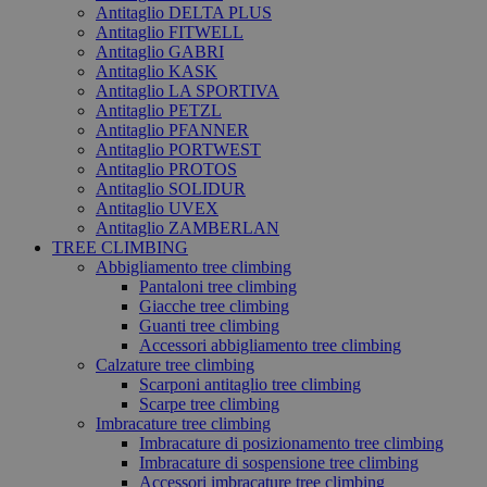
Antitaglio DELTA PLUS
Antitaglio FITWELL
Antitaglio GABRI
Antitaglio KASK
Antitaglio LA SPORTIVA
Antitaglio PETZL
Antitaglio PFANNER
Antitaglio PORTWEST
Antitaglio PROTOS
Antitaglio SOLIDUR
Antitaglio UVEX
Antitaglio ZAMBERLAN
TREE CLIMBING
Abbigliamento tree climbing
Pantaloni tree climbing
Giacche tree climbing
Guanti tree climbing
Accessori abbigliamento tree climbing
Calzature tree climbing
Scarponi antitaglio tree climbing
Scarpe tree climbing
Imbracature tree climbing
Imbracature di posizionamento tree climbing
Imbracature di sospensione tree climbing
Accessori imbracature tree climbing