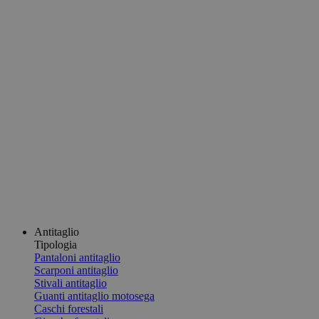
Antitaglio
Tipologia
Pantaloni antitaglio
Scarponi antitaglio
Stivali antitaglio
Guanti antitaglio motosega
Caschi forestali