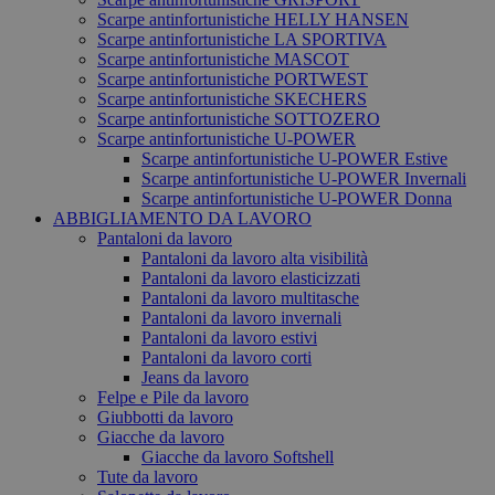
Scarpe antinfortunistiche HELLY HANSEN
Scarpe antinfortunistiche LA SPORTIVA
Scarpe antinfortunistiche MASCOT
Scarpe antinfortunistiche PORTWEST
Scarpe antinfortunistiche SKECHERS
Scarpe antinfortunistiche SOTTOZERO
Scarpe antinfortunistiche U-POWER
Scarpe antinfortunistiche U-POWER Estive
Scarpe antinfortunistiche U-POWER Invernali
Scarpe antinfortunistiche U-POWER Donna
ABBIGLIAMENTO DA LAVORO
Pantaloni da lavoro
Pantaloni da lavoro alta visibilità
Pantaloni da lavoro elasticizzati
Pantaloni da lavoro multitasche
Pantaloni da lavoro invernali
Pantaloni da lavoro estivi
Pantaloni da lavoro corti
Jeans da lavoro
Felpe e Pile da lavoro
Giubbotti da lavoro
Giacche da lavoro
Giacche da lavoro Softshell
Tute da lavoro