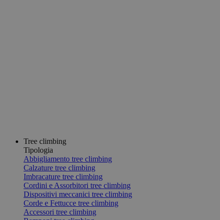
Tree climbing
Tipologia
Abbigliamento tree climbing
Calzature tree climbing
Imbracature tree climbing
Cordini e Assorbitori tree climbing
Dispositivi meccanici tree climbing
Corde e Fettucce tree climbing
Accessori tree climbing