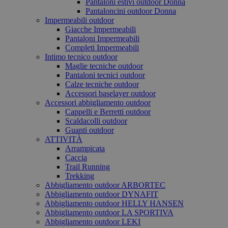
Pantaloni estivi outdoor Donna
Pantaloncini outdoor Donna
Impermeabili outdoor
Giacche Impermeabili
Pantaloni Impermeabili
Completi Impermeabili
Intimo tecnico outdoor
Maglie tecniche outdoor
Pantaloni tecnici outdoor
Calze tecniche outdoor
Accessori baselayer outdoor
Accessori abbigliamento outdoor
Cappelli e Berretti outdoor
Scaldacolli outdoor
Guanti outdoor
ATTIVITÀ
Arrampicata
Caccia
Trail Running
Trekking
Abbigliamento outdoor ARBORTEC
Abbigliamento outdoor DYNAFIT
Abbigliamento outdoor HELLY HANSEN
Abbigliamento outdoor LA SPORTIVA
Abbigliamento outdoor LEKI