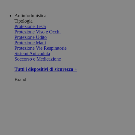
Antinfortunistica
Tipologia
Protezione Testa
Protezione Viso e Occhi
Protezione Udito
Protezione Mani
Protezione Vie Respiratorie
Sistemi Anticaduta
Soccorso e Medicazione
Tutti i dispositivi di sicurezza +
Brand