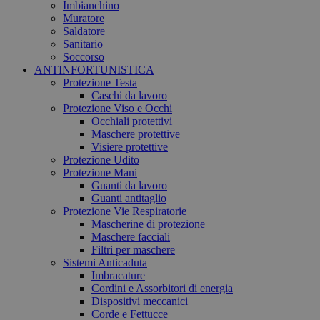
Imbianchino
Muratore
Saldatore
Sanitario
Soccorso
ANTINFORTUNISTICA
Protezione Testa
Caschi da lavoro
Protezione Viso e Occhi
Occhiali protettivi
Maschere protettive
Visiere protettive
Protezione Udito
Protezione Mani
Guanti da lavoro
Guanti antitaglio
Protezione Vie Respiratorie
Mascherine di protezione
Maschere facciali
Filtri per maschere
Sistemi Anticaduta
Imbracature
Cordini e Assorbitori di energia
Dispositivi meccanici
Corde e Fettucce