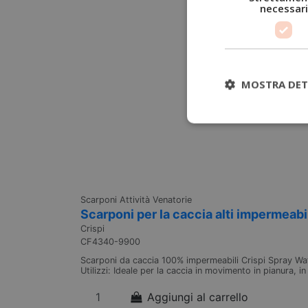
necessari
MOSTRA DET
Scarponi Attività Venatorie
Scarponi per la caccia alti impermeabi
Crispi
CF4340-9900
Scarponi da caccia 100% impermeabili Crispi Spray Wat
Utilizzi: Ideale per la caccia in movimento in pianura,
Aggiungi al carrello