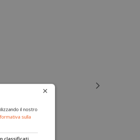
×
ilizzando il nostro
formativa sulla
 classificati