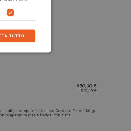
TTA TUTTO
530,00 €
610,00 €
, alti, idrorepellenti, tessuto Cordura. Peso: 950 gr.
 con temperature medie fredde, con clima...