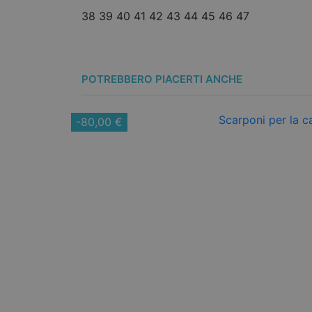
38
39
40
41
42
43
44
45
46
47
POTREBBERO PIACERTI ANCHE
-80,00 €