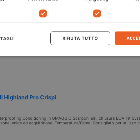
TAGLI
RIFIUTA TUTTO
ACCE
li Highland Pro Crispi
erproofing Conditioning in OMAGGIO Scarponi alti, chiusura BOA Fit System
 in zone umide ed acquitrinose. Temperatura/Clima: Consigliato per utilizzo