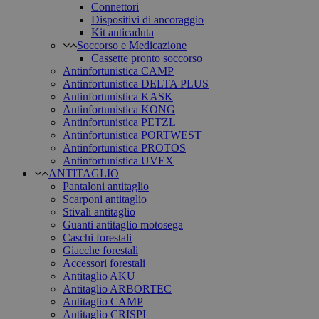
Connettori
Dispositivi di ancoraggio
Kit anticaduta
Soccorso e Medicazione
Cassette pronto soccorso
Antinfortunistica CAMP
Antinfortunistica DELTA PLUS
Antinfortunistica KASK
Antinfortunistica KONG
Antinfortunistica PETZL
Antinfortunistica PORTWEST
Antinfortunistica PROTOS
Antinfortunistica UVEX
ANTITAGLIO
Pantaloni antitaglio
Scarponi antitaglio
Stivali antitaglio
Guanti antitaglio motosega
Caschi forestali
Giacche forestali
Accessori forestali
Antitaglio AKU
Antitaglio ARBORTEC
Antitaglio CAMP
Antitaglio CRISPI