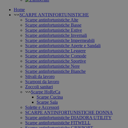
Home
SCARPE ANTINFORTUNISTICHE
Scarpe antinfortunistiche Alte
Scarpe antinfortunistiche Basse
Scarpe antinfortunistiche Estive
Scarpe antinfortunistiche Invernali
Scarpe antinfortunistiche Impermeabili
Scarpe antinfortunistiche Aperte e Sandali
Scarpe antinfortunistiche Leggere
Scarpe antinfortunistiche Comode
Scarpe antinfortunistiche Sportive
Scarpe antinfortunistiche Nere
Scarpe antinfortunistiche Bianche
Stivali da lavoro
Scarponi da lavoro
Zoccoli sanitari
Scarpe HoReCa
Scarpe Cucina
Scarpe Sala
Solette e Accessori
SCARPE ANTINFORTUNISTICHE DONNA
Scarpe antinfortunistiche DIADORA UTILITY
Scarpe antinfortunistiche FITWELL
Scarpe antinfortunistiche GRISPORT