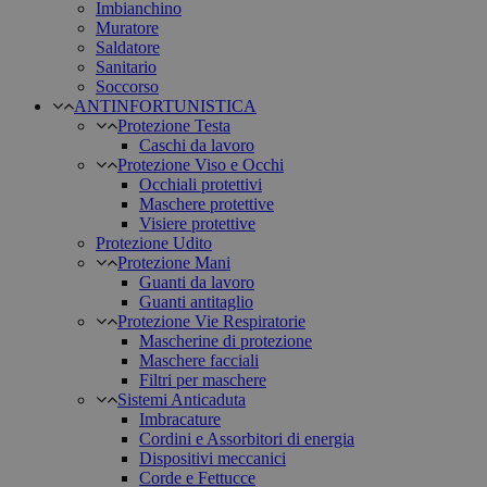
Imbianchino
Muratore
Saldatore
Sanitario
Soccorso
ANTINFORTUNISTICA
Protezione Testa
Caschi da lavoro
Protezione Viso e Occhi
Occhiali protettivi
Maschere protettive
Visiere protettive
Protezione Udito
Protezione Mani
Guanti da lavoro
Guanti antitaglio
Protezione Vie Respiratorie
Mascherine di protezione
Maschere facciali
Filtri per maschere
Sistemi Anticaduta
Imbracature
Cordini e Assorbitori di energia
Dispositivi meccanici
Corde e Fettucce