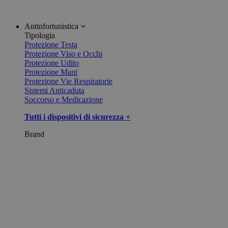
Antinfortunistica
Tipologia
Protezione Testa
Protezione Viso e Occhi
Protezione Udito
Protezione Mani
Protezione Vie Respiratorie
Sistemi Anticaduta
Soccorso e Medicazione
Tutti i dispositivi di sicurezza +
Brand