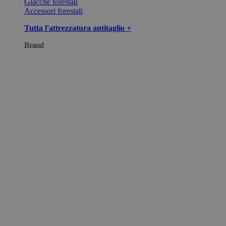
Giacche forestali
Accessori forestali
Tutta l'attrezzatura antitaglio +
Brand