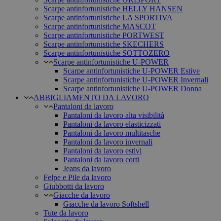
Scarpe antinfortunistiche HELLY HANSEN
Scarpe antinfortunistiche LA SPORTIVA
Scarpe antinfortunistiche MASCOT
Scarpe antinfortunistiche PORTWEST
Scarpe antinfortunistiche SKECHERS
Scarpe antinfortunistiche SOTTOZERO
Scarpe antinfortunistiche U-POWER
Scarpe antinfortunistiche U-POWER Estive
Scarpe antinfortunistiche U-POWER Invernali
Scarpe antinfortunistiche U-POWER Donna
ABBIGLIAMENTO DA LAVORO
Pantaloni da lavoro
Pantaloni da lavoro alta visibilità
Pantaloni da lavoro elasticizzati
Pantaloni da lavoro multitasche
Pantaloni da lavoro invernali
Pantaloni da lavoro estivi
Pantaloni da lavoro corti
Jeans da lavoro
Felpe e Pile da lavoro
Giubbotti da lavoro
Giacche da lavoro
Giacche da lavoro Softshell
Tute da lavoro