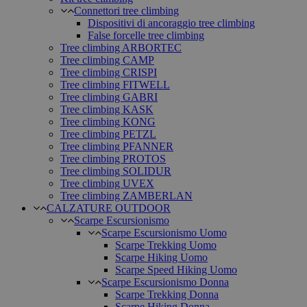
Connettori tree climbing
Dispositivi di ancoraggio tree climbing
False forcelle tree climbing
Tree climbing ARBORTEC
Tree climbing CAMP
Tree climbing CRISPI
Tree climbing FITWELL
Tree climbing GABRI
Tree climbing KASK
Tree climbing KONG
Tree climbing PETZL
Tree climbing PFANNER
Tree climbing PROTOS
Tree climbing SOLIDUR
Tree climbing UVEX
Tree climbing ZAMBERLAN
CALZATURE OUTDOOR
Scarpe Escursionismo
Scarpe Escursionismo Uomo
Scarpe Trekking Uomo
Scarpe Hiking Uomo
Scarpe Speed Hiking Uomo
Scarpe Escursionismo Donna
Scarpe Trekking Donna
Scarpe Hiking Donna