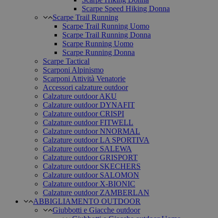
Scarpe Speed Hiking Donna
Scarpe Trail Running
Scarpe Trail Running Uomo
Scarpe Trail Running Donna
Scarpe Running Uomo
Scarpe Running Donna
Scarpe Tactical
Scarponi Alpinismo
Scarponi Attività Venatorie
Accessori calzature outdoor
Calzature outdoor AKU
Calzature outdoor DYNAFIT
Calzature outdoor CRISPI
Calzature outdoor FITWELL
Calzature outdoor NNORMAL
Calzature outdoor LA SPORTIVA
Calzature outdoor SALEWA
Calzature outdoor GRISPORT
Calzature outdoor SKECHERS
Calzature outdoor SALOMON
Calzature outdoor X-BIONIC
Calzature outdoor ZAMBERLAN
ABBIGLIAMENTO OUTDOOR
Giubbotti e Giacche outdoor