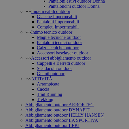
Pantaloni estivi outdoor Donna
Pantaloncini outdoor Donna
Impermeabili outdoor
Giacche Impermeabili
Pantaloni Impermeabili
Completi Impermeabili
Intimo tecnico outdoor
Maglie tecniche outdoor
Pantaloni tecnici outdoor
Calze tecniche outdoor
Accessori baselayer outdoor
Accessori abbigliamento outdoor
Cappelli e Berretti outdoor
Scaldacolli outdoor
Guanti outdoor
ATTIVITÀ
Arrampicata
Caccia
Trail Running
Trekking
Abbigliamento outdoor ARBORTEC
Abbigliamento outdoor DYNAFIT
Abbigliamento outdoor HELLY HANSEN
Abbigliamento outdoor LA SPORTIVA
Abbigliamento outdoor LEKI