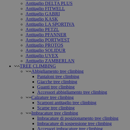
Antitaglio DELTA PLUS
Antitaglio FITWELL
Antitaglio GABRI
Antitaglio KASK
Antitaglio LA SPORTIVA
Antitaglio PETZL
Antitaglio PFANNER
Antitaglio PORTWEST
Antitaglio PROTOS
Antitaglio SOLIDUR
Antitaglio UVEX
Antitaglio ZAMBERLAN
TREE CLIMBING
Abbigliamento tree climbing
Pantaloni tree climbing
Giacche tree climbing
Guanti tree climbing
Accessori abbigliamento tree climbing
Calzature tree climbing
Scarponi antitaglio tree climbing
Scarpe tree climbing
Imbracature tree climbing
Imbracature di posizionamento tree climbing
Imbracature di sospensione tree climbing
Accessori imbracature tree climbing