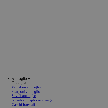
Antitaglio
Tipologia
Pantaloni antitaglio
Scarponi antitaglio
Stivali antitaglio
Guanti antitaglio motosega
Caschi forestali