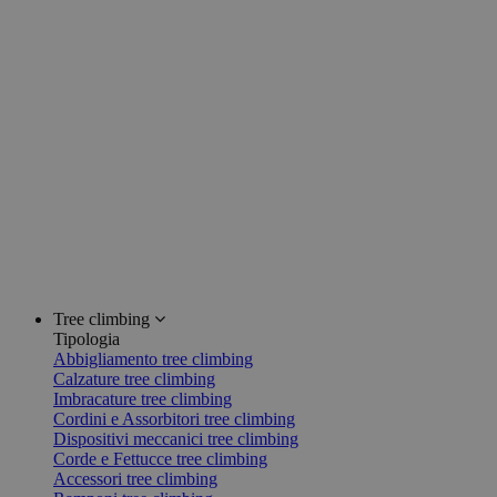
Tree climbing
Tipologia
Abbigliamento tree climbing
Calzature tree climbing
Imbracature tree climbing
Cordini e Assorbitori tree climbing
Dispositivi meccanici tree climbing
Corde e Fettucce tree climbing
Accessori tree climbing