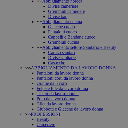
Abbigliamento horeca
Divise cameriere
Grembiuli cameriere
Divise bar
Abbigliamento cucina
Giacche cuoco
Pantaloni cuoco
Cappelli e Bandane cuoco
Grembiuli cucina
Abbigliamento settore Sanitario e Beauty
Camici sanitari
Divise sanitarie
Casacche
ABBIGLIAMENTO DA LAVORO DONNA
Pantaloni da lavoro donna
Pantaloni corti da lavoro donna
Gonne da lavoro
Felpe e Pile da lavoro donna
T-shirt da lavoro donna
Polo da lavoro donna
Gilet da lavoro donna
Giubbotti e Giacche da lavoro donna
PROFESSIONI
Beauty
Cameriere