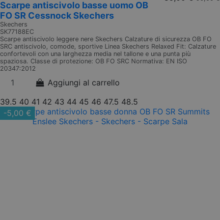
Scarpe antiscivolo basse uomo OB
FO SR Cessnock Skechers
Skechers
SK77188EC
Scarpe antiscivolo leggere nere Skechers Calzature di sicurezza OB FO
SRC antiscivolo, comode, sportive Linea Skechers Relaxed Fit: Calzature
confortevoli con una larghezza media nel tallone e una punta più
spaziosa. Classe di protezione: OB FO SRC Normativa: EN ISO
20347:2012
Aggiungi al carrello
39.5
40
41
42
43
44
45
46
47.5
48.5
-5,00 €