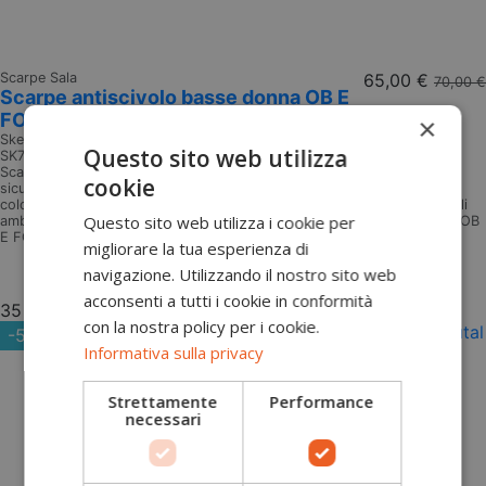
Scarpe Sala
65,00 €
70,00 €
Scarpe antiscivolo basse donna OB E
FO SR Squad Skechers
×
Skechers
Questo sito web utilizza
SK77222EC
Scarpe antiscivolo donna basse funzionali Skechers Calzature di
cookie
sicurezza antiscivolo OB E FO SRC casual, sportive, in diverse
colorazioni. Linea Skechers Work: Calzature testate e approvate per gli
Questo sito web utilizza i cookie per
ambienti horeca, offrono protezione e comfort Classe di protezione: OB
E FO SRC Normativa: EN ISO 20347:2012
migliorare la tua esperienza di
Aggiungi al carrello
navigazione. Utilizzando il nostro sito web
acconsenti a tutti i cookie in conformità
35
36
37
38
39
40
41
con la nostra policy per i cookie.
-5,00 €
Informativa sulla privacy
Strettamente
Performance
necessari