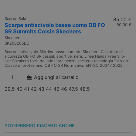
Scarpe Sala
85,00 €
Sc
Scarpe antiscivolo basse uomo OB FO
S
90,00 €
SR Summits Colsin Skechers
S
Skechers
Sk
SK200205EC
S
Scarpe antiscivolo Slip-Ins basse comode Skechers Calzature di
Sc
sicurezza OB FO SR casual, sportive, nere. Linea Hands Free Slip-
OB
Ins: Sneakers facili da indossare senza lacci con tecnologia "slip on".
Sl
Classe di protezione: OB FO SR Normativa: EN ISO 20347:2022
on
20
Aggiungi al carrello
39.5
40
41
42
43
44
45
46
47.5
48.5
3
POTREBBERO PIACERTI ANCHE