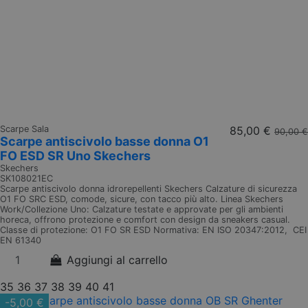
Scarpe Sala
85,00 €
90,00 €
Scarpe antiscivolo basse donna O1
FO ESD SR Uno Skechers
Skechers
SK108021EC
Scarpe antiscivolo donna idrorepellenti Skechers Calzature di sicurezza
O1 FO SRC ESD, comode, sicure, con tacco più alto. Linea Skechers
Work/Collezione Uno: Calzature testate e approvate per gli ambienti
horeca, offrono protezione e comfort con design da sneakers casual.
Classe di protezione: O1 FO SR ESD Normativa: EN ISO 20347:2012, CEI
EN 61340
Aggiungi al carrello
35
36
37
38
39
40
41
-5,00 €