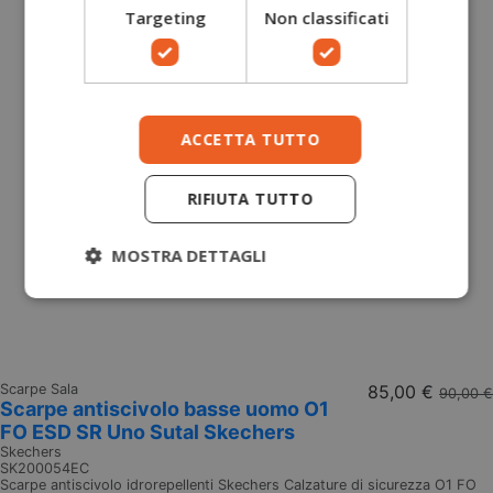
Targeting
Non classificati
ACCETTA TUTTO
RIFIUTA TUTTO
MOSTRA DETTAGLI
Scarpe Sala
85,00 €
90,00 €
Scarpe antiscivolo basse uomo O1
FO ESD SR Uno Sutal Skechers
Skechers
SK200054EC
Scarpe antiscivolo idrorepellenti Skechers Calzature di sicurezza O1 FO