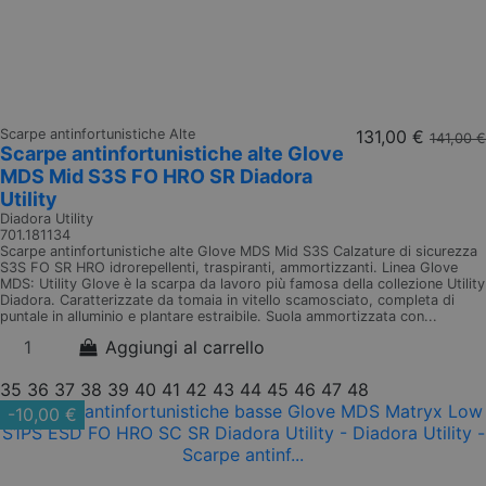
Scarpe antinfortunistiche Alte
131,00 €
141,00 €
Scarpe antinfortunistiche alte Glove
MDS Mid S3S FO HRO SR Diadora
Utility
Diadora Utility
701.181134
Scarpe antinfortunistiche alte Glove MDS Mid S3S Calzature di sicurezza
S3S FO SR HRO idrorepellenti, traspiranti, ammortizzanti. Linea Glove
MDS: Utility Glove è la scarpa da lavoro più famosa della collezione Utility
Diadora. Caratterizzate da tomaia in vitello scamosciato, completa di
puntale in alluminio e plantare estraibile. Suola ammortizzata con...
Aggiungi al carrello
35
36
37
38
39
40
41
42
43
44
45
46
47
48
-10,00 €