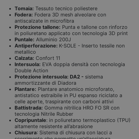
Tomaia:
Tessuto tecnico poliestere
Fodera:
Fodera 3D mesh alveolare con
antiscalzate in microfibra
Protezione tallone:
Punta e tallone con rinforzo
in poliuretano applicato con tecnologia 3D print
Puntale:
Alluminio 200J
Antiperforazione:
K-SOLE - Inserto tessile non
metallico
Calzata:
Confort 11
Intersuola:
EVA doppia densità con tecnologia
Double Action
Protezione intersuola: DA2 -
sistema
ammortizzante di Diadora
Plantare:
Plantare anatomico microforato,
antistatico estraibile in PU espanso riciclato a
celle aperte, traspirante con carboni attivi
Battistrada:
Gomma nitrilica HRO FO SR con
tecnologia Nitrile Rubber
Copripuntale
: in poliuretano termoplastico (TPU)
altamente resistente all’abrasione
Chiusura
: Sistema di chiusura con lacci a
scorrimento che permette un’allacciatura