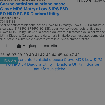
127,50 €
137,50 €
Scarpe antinfortunistiche basse
Glove MDS Matryx Low S1PS ESD
FO HRO SC SR Diadora Utility
Diadora Utility
701.181133
Scarpe antinfortunistiche basse Glove MDS Matryx Low S1PS Calzature di
sicurezza S1PS FO SR HRO SC ESD, sportive, comode, resistenti. Linea
Glove MDS: Utility Glove è la scarpa da lavoro più famosa della collezione
Utility Diadora. Caratterizzate da tomaia in vitello scamosciato, completa
di puntale in alluminio e plantare estraibile. Suola ammortizzata...
Aggiungi al carrello
35
36
37
38
39
40
41
42
43
44
45
46
47
48
-10,00 €