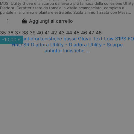
MDS: Utility Glove è la scarpa da lavoro più famosa della collezione Utility
Diadora. Caratterizzate da tomaia in vitello scamosciato, completa di
puntale in alluminio e plantare estraibile. Suola ammortizzata con Mass...
Aggiungi al carrello
35
36
37
38
39
40
41
42
43
44
45
46
47
48
-10,00 €