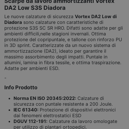
Scarpe da lavoro ammortizzanti Vortex
DA2 Low S3S Diadora
Le nuove calzature di sicurezza
Vortex DA2 Low di
Diadora
sono calzature con caratteristiche di
protezione S3S SC SR HRO. Difatti sono adatte per gli
ambienti difficili,nelle stagioni invernali. Ottima
protezione del copripuntale, e tallone con rinforzo PU
in 3D sprint. Caratterizzate da un nuovo sistema di
ammortizzazione (DA2), ideato per garantire il
massimo assorbimento degli impatti. Puntale in
allumini, lamina in fibra tessile, e ottima traspirazione.
Adatte per ambienti ESD.
-
Info Prodotto
Norma EN ISO 20345:2022:
Calzature di
sicurezza con puntale resistente a 200 Joule.
IEC 61340:
Protezione di dispositivi elettronici
dai fenomeni elettrostatici ESD
DGUV 112-191:
Calzature da lavoro omologate
per utilizzo di plantari ortopedici.