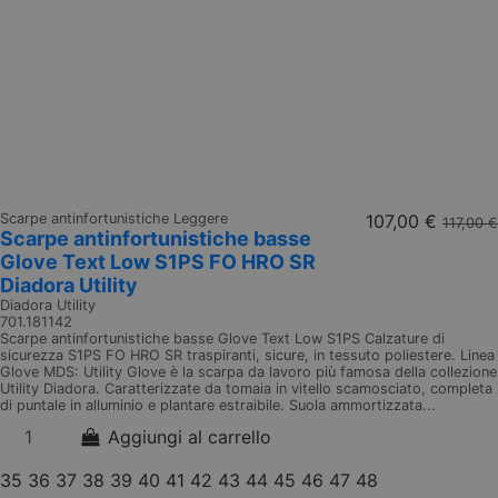
Scarpe antinfortunistiche Leggere
107,00 €
117,00 €
Scarpe antinfortunistiche basse
Glove Text Low S1PS FO HRO SR
Diadora Utility
Diadora Utility
701.181142
Scarpe antinfortunistiche basse Glove Text Low S1PS Calzature di
sicurezza S1PS FO HRO SR traspiranti, sicure, in tessuto poliestere. Linea
Glove MDS: Utility Glove è la scarpa da lavoro più famosa della collezione
Utility Diadora. Caratterizzate da tomaia in vitello scamosciato, completa
di puntale in alluminio e plantare estraibile. Suola ammortizzata...
Aggiungi al carrello
35
36
37
38
39
40
41
42
43
44
45
46
47
48