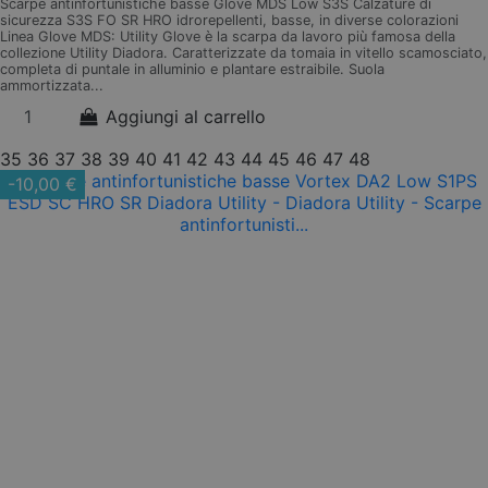
Scarpe antinfortunistiche basse Glove MDS Low S3S Calzature di
sicurezza S3S FO SR HRO idrorepellenti, basse, in diverse colorazioni
Linea Glove MDS: Utility Glove è la scarpa da lavoro più famosa della
collezione Utility Diadora. Caratterizzate da tomaia in vitello scamosciato,
completa di puntale in alluminio e plantare estraibile. Suola
ammortizzata...
Aggiungi al carrello
35
36
37
38
39
40
41
42
43
44
45
46
47
48
-10,00 €