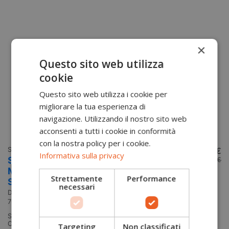
×
Questo sito web utilizza
cookie
Questo sito web utilizza i cookie per
migliorare la tua esperienza di
navigazione. Utilizzando il nostro sito web
acconsenti a tutti i cookie in conformità
con la nostra policy per i cookie.
Scarpe antinfortunistiche Basse
127,50 €
Sc
Informativa sulla privacy
Scarpe antinfortunistiche basse Glove
S
137,50 €
MDS Matryx Low S1PS ESD FO HRO SC
M
Strettamente
Performance
SR Diadora Utility
Di
necessari
70
Diadora Utility
701.181133
Sc
si
Scarpe antinfortunistiche basse Glove MDS Matryx Low S1PS
Li
Calzature di sicurezza S1PS FO SR HRO SC ESD, sportive, comode,
Targeting
Non classificati
co